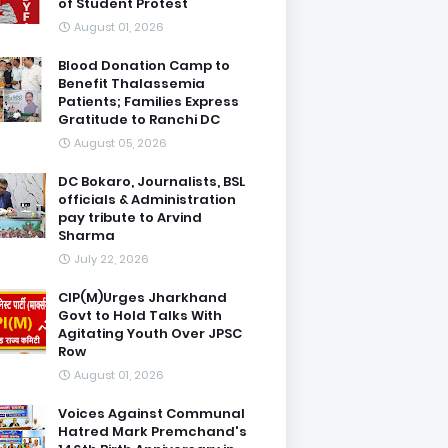
of Student Protest
August 01, 2026
Blood Donation Camp to
Benefit Thalassemia
Patients; Families Express
Gratitude to Ranchi DC
August 05, 2026
DC Bokaro, Journalists, BSL
officials & Administration
pay tribute to Arvind
Sharma
July 22, 2026
CIP(M)Urges Jharkhand
Govt to Hold Talks With
Agitating Youth Over JPSC
Row
August 01, 2026
Voices Against Communal
Hatred Mark Premchand's