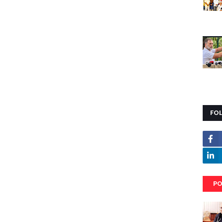
FO
PO