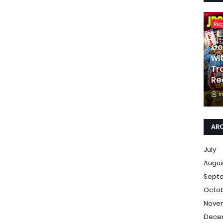
Re
Go
wi
Tr
Re
i
AR
July
Augu
Sept
Octo
Nove
Dece