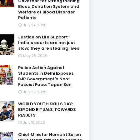
Governor for Strengthening
Blood Donation System and
Welfare of Blood Disorder
Patients
July 24, 2026
Justice on Life Support-
India's courts are not just
slow; they are stealing lives
May 26, 2026
Police Action Against
Students in Delhi Exposes
BJP Government's Neo-
Fascist Face: Tapan Sen
July 22, 2026
WORLD YOUTH SKILLS DAY:
BEYOND RITUALS, TOWARDS
RESULTS
July 15, 2026
Chief Minister Hemant Soren