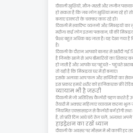
दीवाली खुशियों, मौज-मस्ती और लजीज पकवानों 
हो सकता है कि जब लोग खुशियां मना रहे हों 
बजाए डाक्टरों के चक्कर काट रहे हों।
दिवाली में स्वादिष्ट व्यंजनों और मिठाइयों 
मरीज। कई लोग इतना पकवान, घी की मिठाइयों,
प्रैशर बहुत अधिक बढ़ जाता है। यह देखा गया 
हैं।
दिवाली के दौरान आपको बाजार से खरीदी गई म
है जिनके खाने से आप बीमारियों का शिकार बन स
हो जाती हैं और आपके घर पहुंचते - पहुंचते खराब 
तो यही है कि मिठाइयां घर में ही बनाएं।
इसके अलावा आप फल और सब्जियों का सेवन अधिक
इस प्रकार हमारे शरीर को हानिकारक फ्री रेडिक
व्यायाम भी है जरूरी
दिवाली में जो अतिरिक्त कैलोरी ग्रहण करते हैं 
तैयारी में अक्सर महिलाएं व्यायाम करना भूल 
नियमित एक्सासाइज से कैलोरी बर्न होगी तथा श
हैं, तो प्रति दिन आधे घंटे तेज चलें, अन्यथा
हाइड्रेशन का रखें ध्यान
दीवाली के अवसर पर मौसम में भी काफी हद त