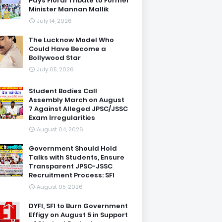
Pays Floral Tribute to Former
Minister Mannan Mallik
July 14, 2026
The Lucknow Model Who
Could Have Become a
Bollywood Star
July 05, 2026
Student Bodies Call
Assembly March on August
7 Against Alleged JPSC/JSSC
Exam Irregularities
August 04, 2026
Government Should Hold
Talks with Students, Ensure
Transparent JPSC-JSSC
Recruitment Process: SFI
August 05, 2026
DYFI, SFI to Burn Government
Effigy on August 5 in Support