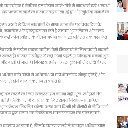
का त्यौहार है लेकिन इस दौरान खाने-पीने में सावधानी रखें अन्यथा
तो आप पकवान खाने के बजाए दवाइयां खा रहे हो और खुशियां मनाने के
का लुत्फ उठाएं लेकिन सावधानी के साथ। खास तौर पर डायबटिज के
 नमकीन और ड्राईफ्रूट्स खा लेते हैं उनका शुगर लैवल और ब्लड
है कि कई लोग त्यौहार के दौरान अपना वजन 20 प्रतिशत तक बढ़ा लेते
िठाइयों से परहेज करना चाहिए। ऐसी मिठाइयों में मिलावट हो सकती
कते हैं। बाजार में त्यौहार से कई दिनों पहले से मिठाइयां बननी शुरू
और बासी हो जाती हैं। मिठाइयां हमेशा अच्छी दुकानों से खरीदें। बेहतर
 करें। उनमें से अधिकांश में एंटीऑक्सीडेंट मौजूद होते हैं और
ल्स से होने वाले नुकसान से बचाते हैं।
उन्हें बर्न करने के लिए एक्सरसाइज करना नहीं भूलें। त्यौहारों की
जाती हैं। लेकिन उन्हें व्यायाम के लिए समय निकालना चाहिए।
ुगर लेवल नियंत्रित रखेगा। अगर आप किसी भी बीमारी से पीडि़त नहीं
 अपने डॉक्टर द्वारा बताए गए फिजिकल एक्सररसाइज का पालन करें।
क बदलाव आ जाता है, जिसके कारण जल्दी से या बहुत अधिक प्यास