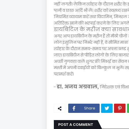
नहीं लगती। लेकिन त्योहार के दौरान शरीर के ह
पानी व छाछ आदि भी लें। शरीर को स्वस्थ्य रख
नियमित व्यायाम करें तथा विटामिन, मिनरल और
अतिरिक्त खाने की भरपाई करने के लिए अगले कुछ
डायबिटिज के मरीज क्या सावधान
अगर आप डायबिटीज के मरीज हैं तो मीठी चीजों 
लोग इंसुलिन पर निर्भर नहीं है, वे सीमित मात्
त्योहार के दौरान समय-समय पर अपना ब्लड शु
जाए। डायबिटीज से पीड़ित लोगों के लिए बाजार मे
अच्छी गुणवत्ता वाले शुगर फ्री मिठाई का सेव
मस्ती में अपनी दवाईयों को बिल्कुल न भूलें। 
परामर्श करें।
डा. अजय अग्रवाल,
-
निदेशक एवं विभाग
Share
POST A COMMENT