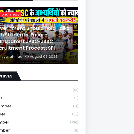
gional news
vernment Should Hold Talks
th Students, Ensure
ansparent JPSC-JSSC
cruitment Process: SFI
mtiyaj ahmad
August 05, 2026
CHIVES
(13)
st
(8)
ember
(14)
ber
(38)
mber
(730)
mber
(6)