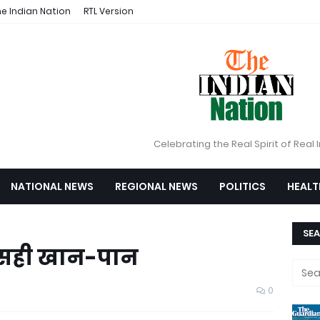
e Indian Nation
RTL Version
Celebrating the Real Spirit of Real 
NATIONAL NEWS
REGIONAL NEWS
POLITICS
HEALT
SEA
ें सही खान-पान
0