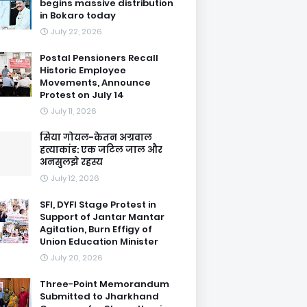
begins massive distribution
in Bokaro today
July 22, 2026
Postal Pensioners Recall
Historic Employee
Movements, Announce
Protest on July 14
July 11, 2026
सिया गोयल-केतन अग्रवाल
हत्याकांड: एक जटिल जाल और
अनसुलझे रहस्य
July 12, 2026
SFI, DYFI Stage Protest in
Support of Jantar Mantar
Agitation, Burn Effigy of
Union Education Minister
July 20, 2026
Three-Point Memorandum
Submitted to Jharkhand