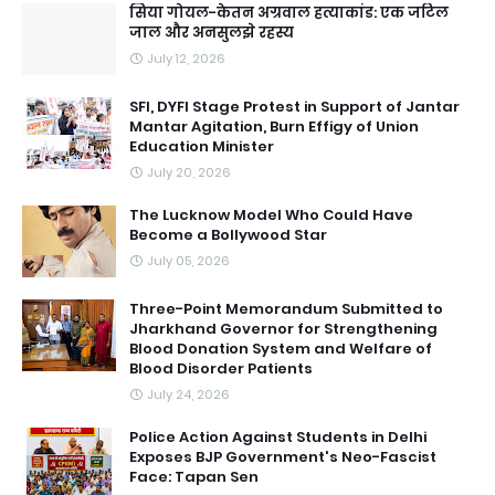
सिया गोयल-केतन अग्रवाल हत्याकांड: एक जटिल
जाल और अनसुलझे रहस्य
July 12, 2026
SFI, DYFI Stage Protest in Support of Jantar
Mantar Agitation, Burn Effigy of Union
Education Minister
July 20, 2026
The Lucknow Model Who Could Have
Become a Bollywood Star
July 05, 2026
Three-Point Memorandum Submitted to
Jharkhand Governor for Strengthening
Blood Donation System and Welfare of
Blood Disorder Patients
July 24, 2026
Police Action Against Students in Delhi
Exposes BJP Government's Neo-Fascist
Face: Tapan Sen