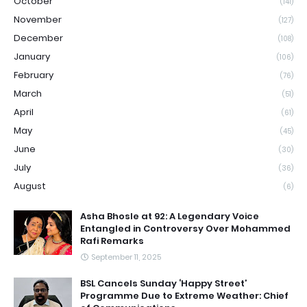
October
(141)
November
(127)
December
(108)
January
(106)
February
(76)
March
(51)
April
(61)
May
(45)
June
(30)
July
(36)
August
(6)
Asha Bhosle at 92: A Legendary Voice
Entangled in Controversy Over Mohammed
Rafi Remarks
September 11, 2025
BSL Cancels Sunday ‘Happy Street’
Programme Due to Extreme Weather: Chief