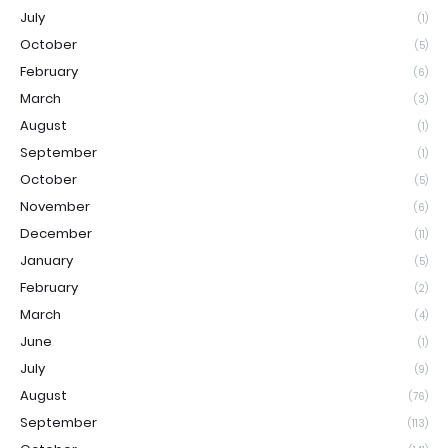
July
(1)
October
(5)
February
(6)
March
(3)
August
(1)
September
(1)
October
(5)
November
(6)
December
(11)
January
(5)
February
(2)
March
(4)
June
(1)
July
(9)
August
(76)
September
(113)