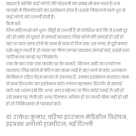
बढ़ाता है बल्कि कई लोगों की परेशानी का सबब भी बन जाता है। इन
पटाखों में विस्फोटकों का इस्तेमाल होता है। इससे निकलने वाले धुएं से
कई लोगों को एलर्जी होती है।
कैसे बचें
जिन महिलाओं को धूल-मिट्टी से एलर्जी है तो कोशिश करें कि वे इनसे दूर
रहें। हो सके तो दूसरों से सफाई करवाएं। जिस कोने की सफाई हो रही हो
वहां न जाएं। साफ होने के कम से कम दो दिन तक उस जगह से दूरी बनाएं
रखें। बहुत जरूरी है तो नाक पर गीला कपड़ा बांधकर सफाई करें, इससे डस्ट
पार्टिकल्स कपड़े पर चिपकेंगे।
एक के बाद एक एक करके घर के कमरों, किचन आदि का रंगरोगन
करवाएं। जिस कोने में पेंटिंग का काम जारी है वहां जाने से बचें। आजकल
केमिकल रहित पेंट्स बाजार में उपलब्ध हैं, उनका इस्तेमाल करवाएं। कम
से कम डिटरजेंट का इस्तेमाल करें। ग्लव्ज पहनकर डिटर्जेट से सफाई
करें। यह ध्यान रखें कि अगर आप इनहेलर या फिर कोई दवाई ले रही हों
उसे समय पर लेती रहें। अगर दिक्कत अधिक हो या जल्दी ठीक नहीं हो रही
हो तो चिकित्सक से परामर्श करें।
डा. राकेश कुमार, वरिष्ठ इंटरनल मेडिसीन विशेषज्ञ,
इंद्रप्रस्थ अपोलो हास्पीटल, नई दिल्ली