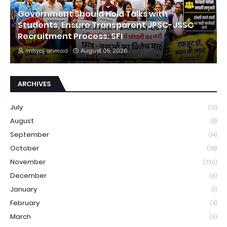
Government Should Hold Talks with
Students, Ensure Transparent JPSC-JSSC
Recruitment Process: SFI
imtiyaj ahmad
August 05, 2026
ARCHIVES
July
(13)
August
(8)
September
(14)
October
(38)
November
(730)
December
(6)
January
(1)
February
(4)
March
(6)