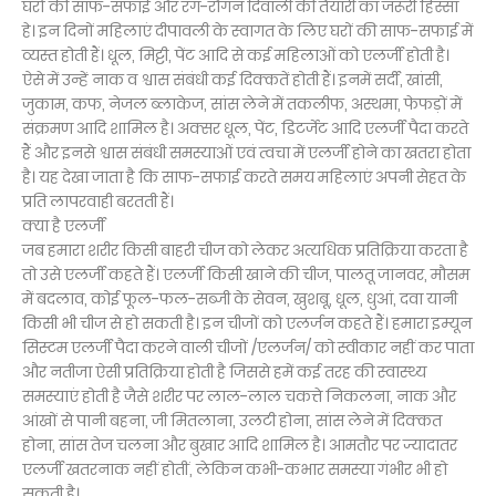
घरों की साफ-सफाई और रंग-रौगन दिवाली की तैयारी का जरूरी हिस्सा
हे। इन दिनों महिलाएं दीपावली के स्वागत के लिए घरों की साफ-सफाई में
व्यस्त होती हैं। धूल, मिट्टी, पेंट आदि से कई महिलाओं को एलर्जी होती है।
ऐसे में उन्हें नाक व श्वास संबंधी कई दिक्कतें होती हैं। इनमें सर्दी, खांसी,
जुकाम, कफ, नेजल ब्लाकेज, सांस लेने में तकलीफ, अस्थमा, फेफड़ों में
संक्रमण आदि शामिल है। अक्सर धूल, पेंट, डिटर्जेट आदि एलर्जी पैदा करते
हैं और इनसे श्वास संबंधी समस्याओं एवं त्वचा में एलर्जी होने का खतरा होता
है। यह देखा जाता है कि साफ-सफाई करते समय महिलाएं अपनी सेहत के
प्रति लापरवाही बरतती हैं।
क्या है एलर्जी
जब हमारा शरीर किसी बाहरी चीज को लेकर अत्यधिक प्रतिक्रिया करता है
तो उसे एलर्जी कहते हैं। एलर्जी किसी खाने की चीज, पालतू जानवर, मौसम
में बदलाव, कोई फूल-फल-सब्जी के सेवन, खुशबू, धूल, धुआं, दवा यानी
किसी भी चीज से हो सकती है। इन चीजों को एलर्जन कहते हैं। हमारा इम्यून
सिस्टम एलर्जी पैदा करने वाली चीजों /एलर्जन/ को स्वीकार नहीं कर पाता
और नतीजा ऐसी प्रतिक्रिया होती है जिससे हमें कई तरह की स्वास्थ्य
समस्याएं होती है जैसे शरीर पर लाल-लाल चकत्ते निकलना, नाक और
आंखों से पानी बहना, जी मितलाना, उलटी होना, सांस लेने में दिक्कत
होना, सांस तेज चलना और बुखार आदि शामिल है। आमतौर पर ज्यादातर
एलर्जी खतरनाक नहीं होतीं, लेकिन कभी-कभार समस्या गंभीर भी हो
सकती है।