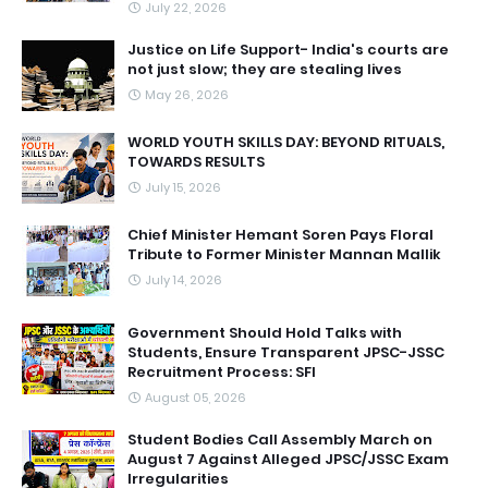
July 22, 2026
Justice on Life Support- India's courts are
not just slow; they are stealing lives
May 26, 2026
WORLD YOUTH SKILLS DAY: BEYOND RITUALS,
TOWARDS RESULTS
July 15, 2026
Chief Minister Hemant Soren Pays Floral
Tribute to Former Minister Mannan Mallik
July 14, 2026
Government Should Hold Talks with
Students, Ensure Transparent JPSC-JSSC
Recruitment Process: SFI
August 05, 2026
Student Bodies Call Assembly March on
August 7 Against Alleged JPSC/JSSC Exam
Irregularities