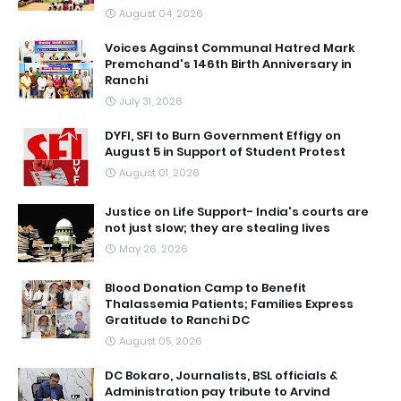
August 04, 2026
Voices Against Communal Hatred Mark
Premchand's 146th Birth Anniversary in
Ranchi
July 31, 2026
DYFI, SFI to Burn Government Effigy on
August 5 in Support of Student Protest
August 01, 2026
Justice on Life Support- India's courts are
not just slow; they are stealing lives
May 26, 2026
Blood Donation Camp to Benefit
Thalassemia Patients; Families Express
Gratitude to Ranchi DC
August 05, 2026
DC Bokaro, Journalists, BSL officials &
Administration pay tribute to Arvind