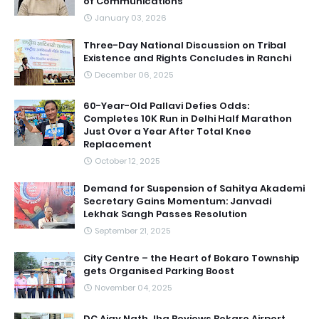
of Communications
January 03, 2026
Three-Day National Discussion on Tribal
Existence and Rights Concludes in Ranchi
December 06, 2025
60-Year-Old Pallavi Defies Odds:
Completes 10K Run in Delhi Half Marathon
Just Over a Year After Total Knee
Replacement
October 12, 2025
Demand for Suspension of Sahitya Akademi
Secretary Gains Momentum: Janvadi
Lekhak Sangh Passes Resolution
September 21, 2025
City Centre – the Heart of Bokaro Township
gets Organised Parking Boost
November 04, 2025
DC Ajay Nath Jha Reviews Bokaro Airport