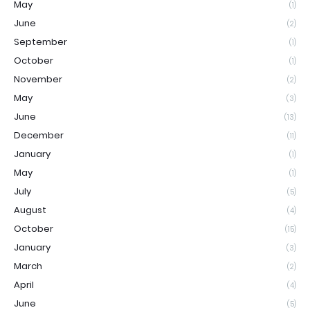
May
(1)
June
(2)
September
(1)
October
(1)
November
(2)
May
(3)
June
(13)
December
(11)
January
(1)
May
(1)
July
(5)
August
(4)
October
(15)
January
(3)
March
(2)
April
(4)
June
(5)