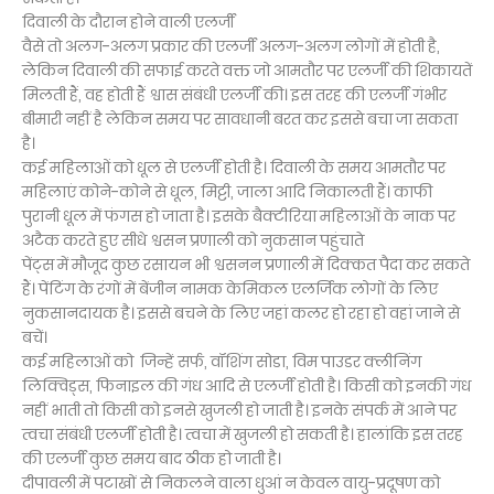
दिवाली के दौरान होने वाली एलर्जी
वैसे तो अलग-अलग प्रकार की एलर्जी अलग-अलग लोगों में होती है,
लेकिन दिवाली की सफाई करते वक्त जो आमतौर पर एलर्जी की शिकायतें
मिलती हैं, वह होती हैं श्वास संबंधी एलर्जी की। इस तरह की एलर्जी गंभीर
बीमारी नहीं है लेकिन समय पर सावधानी बरत कर इससे बचा जा सकता
है।
कई महिलाओं को धूल से एलर्जी होती है। दिवाली के समय आमतौर पर
महिलाएं कोने-कोने से धूल, मिट्टी, जाला आदि निकालती हैं। काफी
पुरानी धूल में फंगस हो जाता है। इसके बैक्टीरिया महिलाओं के नाक पर
अटैक करते हुए सीधे श्वसन प्रणाली को नुकसान पहुंचाते
पेंट्स में मौजूद कुछ रसायन भी श्वसनन प्रणाली में दिक्कत पैदा कर सकते
हैं। पेंटिंग के रंगों में बेंजीन नामक केमिकल एलर्जिक लोगों के लिए
नुकसानदायक है। इससे बचने के लिए जहां कलर हो रहा हो वहां जाने से
बचें।
कई महिलाओं को जिन्हें सर्फ, वॉशिंग सोडा, विम पाउडर क्लीनिंग
लिक्विड्स, फिनाइल की गंध आदि से एलर्जी होती है। किसी को इनकी गंध
नहीं भाती तो किसी को इनसे खुजली हो जाती है। इनके संपर्क में आने पर
त्वचा संबंधी एलर्जी होती है। त्वचा में खुजली हो सकती है। हालांकि इस तरह
की एलर्जी कुछ समय बाद ठीक हो जाती है।
दीपावली में पटाखों से निकलने वाला धुआं न केवल वायु-प्रदूषण को