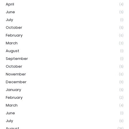
April
(4)
June
(5)
July
(1)
October
(5)
February
(6)
March
(3)
August
(1)
September
(1)
October
(5)
November
(6)
December
(11)
January
(5)
February
(2)
March
(4)
June
(1)
July
(9)
August
(76)