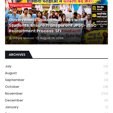
Regional news
Government Should Hold Talks with
Students, Ensure Transparent JPSC-JSSC
Recruitment Process: SFI
imtiyaj ahmad
August 05, 2026
ARCHIVES
July
(13)
August
(8)
September
(14)
October
(38)
November
(730)
December
(6)
January
(1)