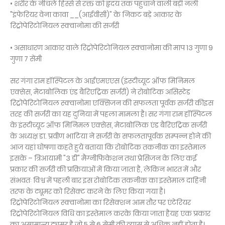
• शरीर के नीचले हिस्से से रक्त को हृदय तक पहुंचाने वाली बड़ी नली
"इंफेरियर वेना कावा __(आईवीसी)" के निकट बड़े आकार के
रिट्रोपेरिटोनियल स्क्वानोमा की सर्जरी
• असाधारण आकार वाले रिट्रोपेरिटोनियल स्क्वानोमा की माप 13 गुणा 9
गुणा 7 सेंमी
सर गंगा राम हॉस्पिटल के आईएमएएस (इंस्टीच्यूट ऑफ मिनिमल
एक्सेस, मेटाबोलिक एंड बैरिएट्रिक सर्जरी) ने रोबोटिक असिस्टेड
रिट्रोपेरिटोनियल स्क्वानोमा एक्सिजन की सफलता पूर्वक सर्जरी कीइस
तरह की सर्जरी का यह दुनिया में पहला मामला है। सर गंगा राम हॉस्पिटल
के इंस्टीच्यूट ऑफ मिनिमल एक्सेस, मेटाबोलिक एंड बैरिएट्रिक सर्जरी
के अध्यक्ष डा. प्रवीण भाटिया ने सर्जरी के सफलतापूर्वक सम्पन्न होने की
आज यहां घोषणा कहते हुये बताया कि रोबोटिक तकनीक का इस्तेमाल
इसके – त्रिआयामी "3 डी" मैग्नीफिकेशन तथा प्रेसिजन के लिए कई
प्रकार की सर्जरी की प्रक्रियाओं में किया जाता है, लेकिन भारत में और
संभवतः विश्व में पहली बार इस रोबोटिक तकनीक का इस्तेमाल दाहिनी
तरफ के ट्यूमर को रिसेक्ट करने के लिए किया गया है।
रिट्रोपेरिटोनियल स्क्वानोमा का रिसेक्शन आम तौर पर एंटेरियर
रिट्रोपेरिटोनियल विधि का इस्तेमाल करके किया जाता हैयह एक प्रकार
का असामान्य ट्यूमर है जो 5 से 6 सेमी की व्यास से अधिक नहीं होता है।