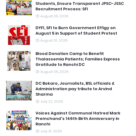
Students, Ensure Transparent JPSC-JSSC
Recruitment Process: SFI
August 05, 2026
DYFI, SFI to Burn Government Effigy on
August 5 in Support of Student Protest
August 01, 2026
Blood Donation Camp to Benefit
Thalassemia Patients; Families Express
Gratitude to Ranchi DC
August 05, 2026
DC Bokaro, Journalists, BSL officials &
Administration pay tribute to Arvind
Sharma
July 22, 2026
Voices Against Communal Hatred Mark
Premchand's 146th Birth Anniversary in
Ranchi
July 31, 2026