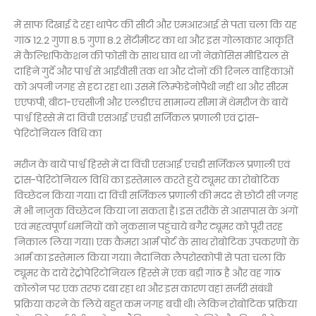
में साफ दिखाई दे रहा थापेट की सीटी और एमआरआई से पता चला कि यह
गांठ 12.2 गुणा 8.5 गुणा 8.2 सेंटीमीटर का था और इस गोलाकार आकृति
में कैल्शिफिकेशन की फोसी के साथ घाव था जो नेक्रोसिस मीडियल से
दाहिने गुर्दे और पार्श्व से आईवीसी तक था और दोनों की रिनल वाहिकाओं
को अपनी जगह से हटा रहा था। उसमें लिम्फेडेनोपैथी नहीं था और सीरम
एएफपी, बीटा-एचसीजी और एलडीएच सामान्य सीमा में थेमरीज के बायें
पार्श्व हिस्से में दा विंची एसआई एचडी सर्जिकल प्रणाली एवं ट्रांस-
पेरिटोनियल विधि का
मरीज के बायें पार्श्व हिस्से में दा विंची एसआई एचडी सर्जिकल प्रणाली एवं
ट्रांस-पेरिटोनियल विधि का इस्तेमाल करते हुये ट्यूमर का रोबोटिक
विच्छेदन किया गया। दा विंची सर्जिकल प्रणाली की मदद से छोटी सी जगह
में भी नाजुक विच्छेदन किया जा सकता है। इस तरीके से आसपास के अंगों
एवं महत्वपूर्ण धमनियों को नुकसान पहुंचाये बगैर ट्यूमर को पूरी तरह
निकाल लिया गया। एक कैमरा आर्म पोर्ट के साथ रोबोटिक उपकरणों के
आर्म का इस्तेमाल किया गया। नैदानिक लैपरोस्कोपी से पता चला कि
ट्यूमर के दायें रेट्रोपेरिटोनियल हिस्से में एक बड़ी गांठ है और वह गांठ
कोलोन पर एक तरफ दबा रहा था और इस कारण वहां सर्जरी संबंधी
प्रक्रिया करने के लिये बहुत कम जगह बची थी। लेकिन रोबोटिक प्रक्रिया