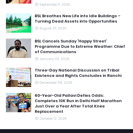
September 11, 2025
BSL Breathes New Life into Idle Buildings –
Turning Dead Assets into Opportunities
August 27, 2025
BSL Cancels Sunday ‘Happy Street’
Programme Due to Extreme Weather: Chief
of Communications
January 03, 2026
Three-Day National Discussion on Tribal
Existence and Rights Concludes in Ranchi
December 06, 2025
60-Year-Old Pallavi Defies Odds:
Completes 10K Run in Delhi Half Marathon
Just Over a Year After Total Knee
Replacement
October 12, 2025