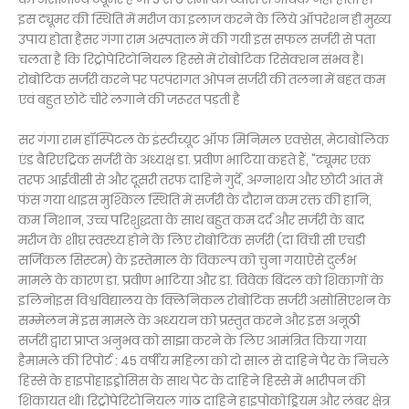
इस ट्यूमर की स्थिति में मरीज का इलाज करने के लिये ऑपरेशन ही मुख्य
उपाय होता हैसर गंगा राम अस्पताल में की गयी इस सफल सर्जरी से पता
चलता है कि रिट्रोपेरिटोनियल हिस्से में रोबोटिक रिसेक्शन संभव है।
रोबोटिक सर्जरी करने पर परपंरागत ओपन सर्जरी की तलना में बहत कम
एवं बहुत छोटे चीरे लगाने की जरूरत पड़ती है
सर गंगा राम हॉस्पिटल के इंस्टीच्यूट ऑफ मिनिमल एक्सेस, मेटाबोलिक
एंड बैरिएट्रिक सर्जरी के अध्यक्ष डा. प्रवीण भाटिया कहते हैं, "ट्यूमर एक
तरफ आईवीसी से और दूसरी तरफ दाहिने गुर्दे, अग्नाशय और छोटी आंत में
फंस गया थाइस मुश्किल स्थिति में सर्जरी के दौरान कम रक्त की हानि,
कम निशान, उच्च परिशुद्धता के साथ बहुत कम दर्द और सर्जरी के बाद
मरीज के शीघ्र स्वस्थ्य होने के लिए रोबोटिक सर्जरी (दा विंची सी एचडी
सर्जिकल सिस्टम) के इस्तेमाल के विकल्प को चुना गयाऐसे दुर्लभ
मामले के कारण डा. प्रवीण भाटिया और डा. विवेक बिंदल को शिकागों के
इलिनोइस विश्वविद्यालय के क्लिनिकल रोबोटिक सर्जरी असोसिएशन के
सम्मेलन में इस मामले के अध्ययन को प्रस्तुत करने और इस अनूठी
सर्जरी द्वारा प्राप्त अनुभव को साझा करने के लिए आमंत्रित किया गया
हैमामले की रिपोर्ट : 45 वर्षीय महिला को दो साल से दाहिने पैर के निचले
हिस्से के हाइपोहाइड्रोसिस के साथ पेट के दाहिने हिस्से में भारीपन की
शिकायत थी। रिट्रोपेरिटोनियल गांठ दाहिने हाइपोकोंड्रियम और लंबर क्षेत्र