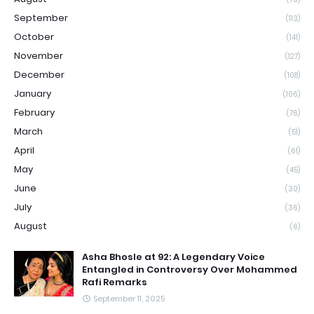
September
(113)
October
(141)
November
(127)
December
(108)
January
(106)
February
(76)
March
(51)
April
(61)
May
(45)
June
(30)
July
(36)
August
(6)
Asha Bhosle at 92: A Legendary Voice
Entangled in Controversy Over Mohammed
Rafi Remarks
September 11, 2025