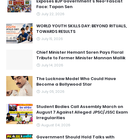
Exposes BJP Government's Neo-Fascist
Face: Tapan Sen
July 22, 2026
WORLD YOUTH SKILLS DAY: BEYOND RITUALS,
TOWARDS RESULTS
July 15, 2026
Chief Minister Hemant Soren Pays Floral
Tribute to Former Minister Mannan Mallik
July 14, 2026
The Lucknow Model Who Could Have
Become a Bollywood Star
July 05, 2026
Student Bodies Call Assembly March on
August 7 Against Alleged JPSC/JSSC Exam
Irregularities
August 04, 2026
Government Should Hold Talks with