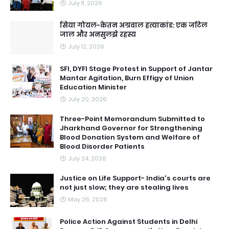
July 11, 2026
सिया गोयल-केतन अग्रवाल हत्याकांड: एक जटिल
जाल और अनसुलझे रहस्य
July 12, 2026
SFI, DYFI Stage Protest in Support of Jantar
Mantar Agitation, Burn Effigy of Union
Education Minister
July 20, 2026
Three-Point Memorandum Submitted to
Jharkhand Governor for Strengthening
Blood Donation System and Welfare of
Blood Disorder Patients
July 24, 2026
Justice on Life Support- India's courts are
not just slow; they are stealing lives
May 26, 2026
Police Action Against Students in Delhi