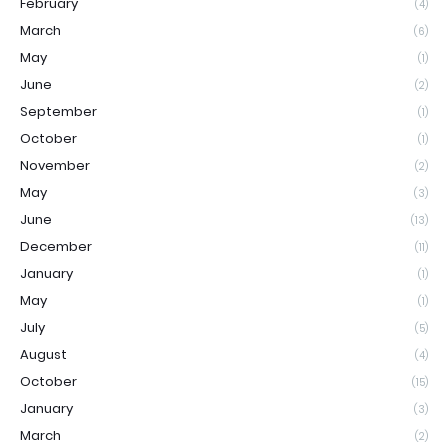
February
(4)
March
(6)
May
(1)
June
(2)
September
(1)
October
(1)
November
(2)
May
(3)
June
(13)
December
(11)
January
(1)
May
(1)
July
(5)
August
(4)
October
(15)
January
(3)
March
(2)