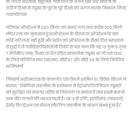
के जरिये आईवीसी, ड्यूडेनम, पैंक्रियाज के अगले सिरे और किडनी के
दाहिने हिस्से से ट्यूमर के पूरे के पूरे हिस्से को अलग करके निकाल लिया
गयापरिणाम
परिणाम ऑपरेशन में 240 मिनट का समय लगा तथा करीब 200 मिली
लीटर रक्त का नुकसान हुआऑपरेशन के दौरान या ऑपरेशन के बाद
कोई जटिलता नहीं हुयी और मरीज को ऑपरेशन के तीसरे दिन अस्पताल
से छुट्टी दे दी गयीहिस्टोपैथोलॉजी रिपोर्ट से पता चला कि यह 13 गुना 9 गुना
7 सेंटीमीटर लंबा, कैंसर या रोग रहित स्क्वानोमा ट्यूमर था जो एक 1100
के लिये पॉजिटिव तथा एसएमए, सीडी 117 और सीडी 34 के लिये निगेटिव
थानिष्कर्ष
निष्कर्ष आईएमएएस के कंसल्टेंट एवं टीम में शामिल डा. विवेक बिंदाल ने
बताया, "रोबोटिक तकनीक के इस्तेमाल से रेट्रोऑपरिटोनियल ट्यूमरों
को सुरक्षित एवं कारगर तरीके से निकाला जा सकता है तथा इसमें कम से
कम चीरा लगाने की जरूरत पड़ती है। यह 3 डी दृष्टि, इंडोरिस्टेड उपकरणों,
ट्रेमोर फिल्ट्रेशन एवं मोशन स्कैलिंग तकनीक के कारण संभव हुआ है।"