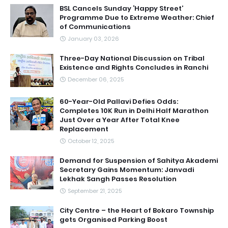
BSL Cancels Sunday ‘Happy Street’
Programme Due to Extreme Weather: Chief
of Communications
January 03, 2026
Three-Day National Discussion on Tribal
Existence and Rights Concludes in Ranchi
December 06, 2025
60-Year-Old Pallavi Defies Odds:
Completes 10K Run in Delhi Half Marathon
Just Over a Year After Total Knee
Replacement
October 12, 2025
Demand for Suspension of Sahitya Akademi
Secretary Gains Momentum: Janvadi
Lekhak Sangh Passes Resolution
September 21, 2025
City Centre – the Heart of Bokaro Township
gets Organised Parking Boost