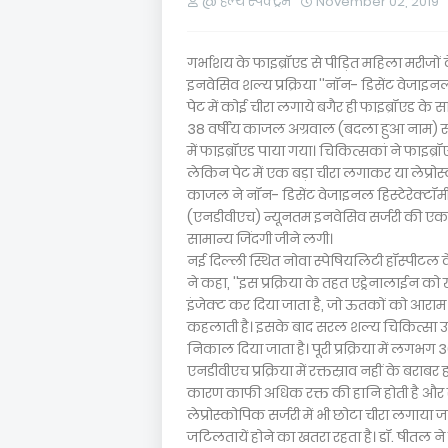
@ हेल्थ स्पेक्ट्रम
November 02, 2019
गर्भाशय के फाइब्रॉएड से पीड़ित महिला मरीजों
इनवेसिव शल्य प्रक्रिया ''नॉन- डिसेंट वेजाइनल 
पेट में कोई चीरा लगाये बगैर ही फाइब्रॉएड के
38 वर्षीय काजल अग्रवाल (बदला हुआ नाम) स्त्
में फाइब्रॉएड पाया गया। चिकित्सकां ने फाइब
लेकिन पेट में एक बड़ा चीरा लगाकर या लेप्रोस
काजल ने नॉन- डिसेंट वेजाइनल हिस्टेरेक्टॉम
(एनडीवीएच) न्यूनतम इनवेसिव सर्जरी की एक अत्य
सामान्य जिंदगी जीने लगी।
नई दिल्ली स्थित नोवा स्पेषियलिटी हॉस्पीटल के 
ने कहा, ''इस प्रक्रिया के तहत एड्रेनालाईन क
इंजेक्ट कर दिया जाता है, जो ऊतकों को आराम प
कहलाती है। इसके बाद सरल शल्य चिकित्सा उप
निकाल दिया जाता है। पूरी प्रक्रिया में लग
एनडीवीएच प्रक्रिया में रक्तस्राव नहीं के बराबर 
कारण काफी अधिक रक्त की हानि होती है और र
लेप्रोस्कोपिक सर्जरी में भी छोटा चीरा लगाया ज
जटिलतायें होने का खतरा रहता है। डॉ. षीतल ने