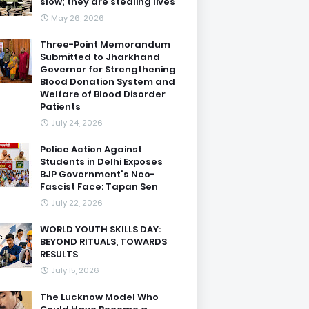
slow; they are stealing lives
May 26, 2026
Three-Point Memorandum
Submitted to Jharkhand
Governor for Strengthening
Blood Donation System and
Welfare of Blood Disorder
Patients
July 24, 2026
Police Action Against
Students in Delhi Exposes
BJP Government's Neo-
Fascist Face: Tapan Sen
July 22, 2026
WORLD YOUTH SKILLS DAY:
BEYOND RITUALS, TOWARDS
RESULTS
July 15, 2026
The Lucknow Model Who