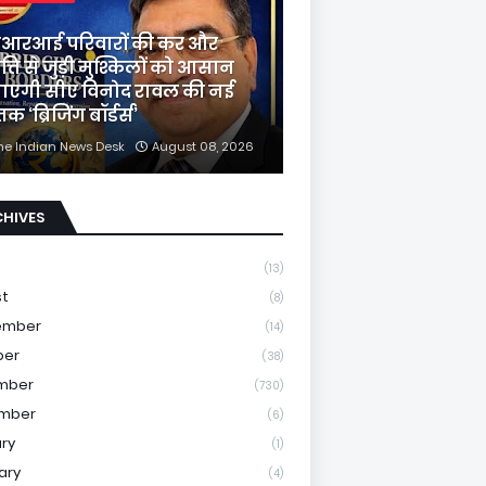
आरआई परिवारों की कर और
त्ति से जुड़ी मुश्किलों को आसान
ाएगी सीए विनोद रावल की नई
तक ‘ब्रिजिंग बॉर्डर्स’
he Indian News Desk
August 08, 2026
CHIVES
(13)
st
(8)
ember
(14)
ber
(38)
mber
(730)
mber
(6)
ry
(1)
ary
(4)