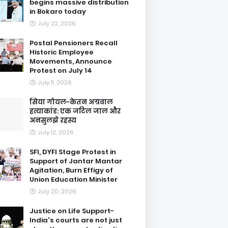
begins massive distribution
in Bokaro today
July 22, 2026
Postal Pensioners Recall
Historic Employee
Movements, Announce
Protest on July 14
July 11, 2026
सिया गोयल-केतन अग्रवाल
हत्याकांड: एक जटिल जाल और
अनसुलझे रहस्य
July 12, 2026
SFI, DYFI Stage Protest in
Support of Jantar Mantar
Agitation, Burn Effigy of
Union Education Minister
July 20, 2026
Justice on Life Support-
India's courts are not just