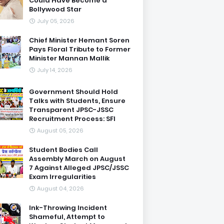
Could Have Become a
Bollywood Star
July 05, 2026
Chief Minister Hemant Soren
Pays Floral Tribute to Former
Minister Mannan Mallik
July 14, 2026
Government Should Hold
Talks with Students, Ensure
Transparent JPSC-JSSC
Recruitment Process: SFI
August 05, 2026
Student Bodies Call
Assembly March on August
7 Against Alleged JPSC/JSSC
Exam Irregularities
August 04, 2026
Ink-Throwing Incident
Shameful, Attempt to