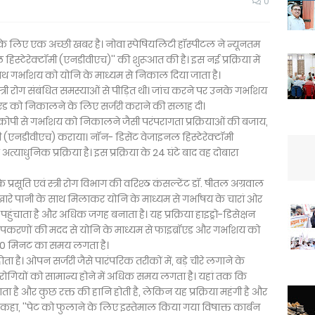
0
 के लिए एक अच्छी खबर है। नोवा स्पेषियलिटी हॉस्पीटल ने न्यूनतम
हिस्टेरेक्टॉमी (एनडीवीएच)'' की शुरूआत की है। इस नई प्रक्रिया में
 साथ गर्भाशय को योनि के माध्यम से निकाल दिया जाता है।
री रोग संबंधित समस्याओं से पीड़ित थी। जांच करने पर उनके गर्भाशय
्रॉएड को निकालने के लिए सर्जरी कराने की सलाह दी।
्कोपी से गर्भाशय को निकालने जैसी परंपरागता प्रक्रियाओं की बजाय,
ी (एनडीवीएच) कराया। नॉन- डिसेंट वेजाइनल हिस्टेरेक्टॉमी
ाधुनिक प्रक्रिया है। इस प्रक्रिया के 24 घंटे बाद वह दोबारा
प्रसूति एवं स्त्री रोग विभाग की वरिश्ठ कंसल्टेंट डॉ. षीतल अग्रवाल
ो खारे पानी के साथ मिलाकर योनि के माध्यम से गर्भाषय के चारां ओर
हुंचाता है और अधिक जगह बनाता है। यह प्रक्रिया हाइड्रो-डिसेक्षन
करणों की मदद से योनि के माध्यम से फाइब्रॉएड और गर्भाशय को
भग 30 मिनट का समय लगता है।
होता है। ओपन सर्जरी जैसे पारंपरिक तरीकों में, बड़े चीरे लगाने के
ोगियों को सामान्य होने में अधिक समय लगता है। यहां तक कि
ाता है और कुछ रक्त की हानि होती है, लेकिन यह प्रक्रिया महंगी है और
 कहा, ''पेट को फुलाने के लिए इस्तेमाल किया गया विषाक्त कार्बन