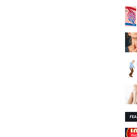
FE
Re