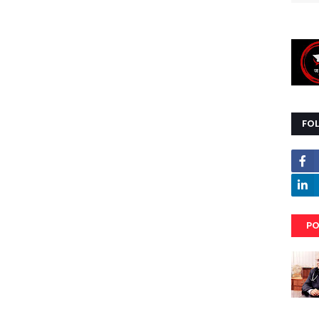
FO
PO