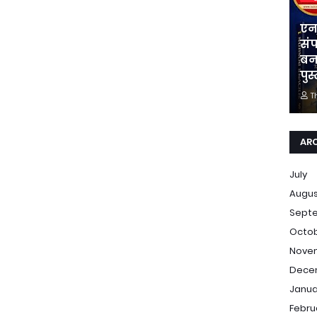
एन
संप
बन
पुस्
T
AR
July
Augu
Sept
Octo
Nove
Dece
Janua
Febru