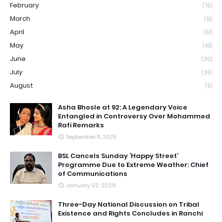
February
(76)
March
(51)
April
(61)
May
(45)
June
(30)
July
(36)
August
(6)
Asha Bhosle at 92: A Legendary Voice
Entangled in Controversy Over Mohammed
Rafi Remarks
September 11, 2025
BSL Cancels Sunday ‘Happy Street’
Programme Due to Extreme Weather: Chief
of Communications
January 03, 2026
Three-Day National Discussion on Tribal
Existence and Rights Concludes in Ranchi