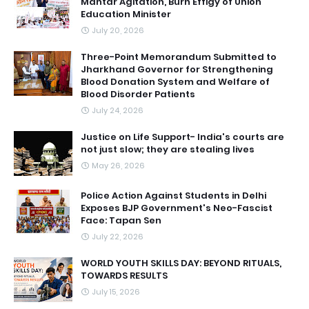
Mantar Agitation, Burn Effigy of Union
Education Minister
July 20, 2026
Three-Point Memorandum Submitted to
Jharkhand Governor for Strengthening
Blood Donation System and Welfare of
Blood Disorder Patients
July 24, 2026
Justice on Life Support- India's courts are
not just slow; they are stealing lives
May 26, 2026
Police Action Against Students in Delhi
Exposes BJP Government's Neo-Fascist
Face: Tapan Sen
July 22, 2026
WORLD YOUTH SKILLS DAY: BEYOND RITUALS,
TOWARDS RESULTS
July 15, 2026