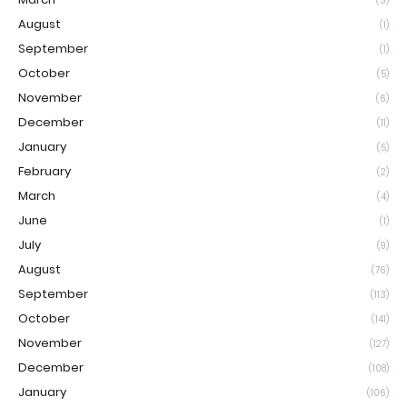
(3)
August
(1)
September
(1)
October
(5)
November
(6)
December
(11)
January
(5)
February
(2)
March
(4)
June
(1)
July
(9)
August
(76)
September
(113)
October
(141)
November
(127)
December
(108)
January
(106)