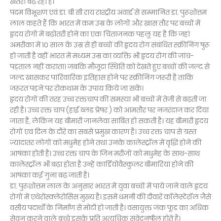
खतरा बढ़ रहा है।
पदम विभूशण एवं डा. बी सी राय राश्ट्रीय अवार्ड से सम्मानित डा. पुरूशोत्तम
लाल कहते हैं कि भारत में कम उम्र के लोगों और खास तौर पर बच्चों में
हृदय रोगों में बढ़ोतरी होने का एक चिंताजनक पहलू यह है कि जहां
अमरीका में 10 साल के उम्र से ही बच्चों की हृदय रोग संबंधित स्क्रीनिंग षुरू
हो जाती है वहीं भारत में मध्यम उम्र का व्यक्ति भी हृदय रोग की जांच-
पड़ताल नहीं कराता। जबकि मौजूदा स्थिति को देखते हुए बच्चों की जल्द से
जल्द खासकर पारिवारिक इतिहास होने पर स्क्रीनिंग जरूरी है ताकि
जरूरत पड़ने पर रोकथाम के उपाय किये जा सकें।
हृदय रोगों की तरह उच्च रक्तचाप की समस्या भी बच्चों में तेजी से बढ़ती जा
रही है। उच्च रक्त चाप (हाई ब्लड प्रेषर ) को आमतौर पर नजरंदाज कर दिया
जाता है, लेकिन यह बीमारी जानलेवा साबित हो सकती है। यह बीमारी हृदय
रोगों एवं दिल के दौरे का सबसे प्रमुख कारण है। उच्च रक्त चाप से ग्रस्त
ज्यादातर लोगों को मधुमेह होने तथा उनके कालेस्ट्रॉल में वृद्धि होने की
आषंका होती है। उच्च रक्त चाप के जिन मरीजों को मधुमेह के साथ-साथ
कालेस्ट्रॉल भी बढ़ा होता है उन्हें कार्डियोवैस्कुलर बीमारियां होने की
आषंका कई गुना बढ़ जाती है।
डा. पुरूशोत्तम लाल के अनुसार भारत में युवा बच्चों में पाये जाने वाले हृदय
रोगों में एथेरोस्क्लेरोसिस मुख्य है। इसमें धमनी की दीवारें कॉलेस्टेरॉल जैसे
वसीय पदार्थों के निर्माण से मोटी हो जाती है। वसायुक्त जंक फूड का अधिक
सेवन करने वाले बच्चे इसके प्रति अत्यधिक संवेदनषील होते हैं।