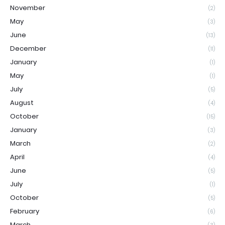
November
(2)
May
(3)
June
(13)
December
(11)
January
(1)
May
(1)
July
(5)
August
(4)
October
(15)
January
(3)
March
(2)
April
(4)
June
(5)
July
(1)
October
(5)
February
(6)
March