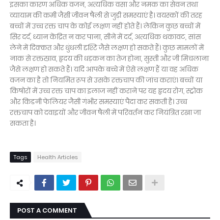
इसका कारण अधिक वजन, अत्यधिक वसा और नमक का सेवन तथा
व्यायाम की कमी जैसी जीवन षैली से जुड़ी समस्याएं है। वयस्कों की तरह
बच्चों में उच्च रक्त चाप के कोई लक्षण नहीं होते हैं। लेकिन कुछ बच्चों में
सिर दर्द, ध्यान केंद्रित न कर पाना, सीने में दर्द, अत्यधिक थकावट, सांस
लेने में दिक्कत और धुंधली दृश्टि जैसे लक्षण हो सकते हैं। कुछ मामलों में
नाक से रक्तस्राव, हृदय की धड़कन का तेज होना, सुस्ती और जी मिचलाना
जैसे लक्षण हो सकते हैं। यदि आपके बच्चे में ऐसे लक्षण हैं या वह अधिक
वजन का है तो नियमित रूप से उसके रक्तचाप की जांच कराएं। बच्चों या
किषोरों में उच्च रक्त चाप का इलाज नहीं कराने पर यह हृदय रोग, स्ट्रोक
और किडनी फेलियर जैसी गंभीर समस्याएं पैदा कर सकती है। उच्च
रक्तचाप को दवाइयों और जीवन षैली में परिवर्तन कर नियंत्रित रखा जा
सकता है।
Tags
Health Articles
POST A COMMENT