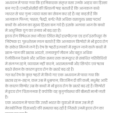
अध्ययन में पाया गया कि हानिकारक संतृप्त वसा उनके आहार का हिस्सा
बन गए हैं। एनडीओसीडी की प्रियाली षाह बताती हैं कि आजकल बच्चे
जरूरत से चार गुना ज्यादा वसा का सेवन कर रहे हैं। वह कहती हैं कि
आजकल पिज्जा, पास्ता, पैस्ट्री, बर्गर जैसे अधिक वसायुक्त खाद्य पदार्थ
बच्चों के भोजन का मुख्य हिस्सा बन गये है। इसके अलावा आज के बच्चों
में आधुनिक युग का तनाव भी बढ़ रहा है।
हृदय रोग विषेशज्ञ तथा नौएडा स्थित मेट्रो हास्पीट्ल्स एंड हार्ट इंस्टीच्यूट के
निदेषक डा. पुरूशोत्तम लाल बताते हैं कि आजकल किषोरों में भी हृदय रोग
के संकेत मिलने लगे हैं। देष के षहरी इलाकों में स्कूल जाने वाले बच्चों में
खान-पान की खराब आदतों, तनावपूर्ण जीवन और बहुत अधिक
टेलीविजन देखने और अधिक समय तक कम्प्यूटर से संबंधित गतिविधियों
में संलग्न रहने, व्यायाम नहीं करने, आरामतलबी और सिगरेट एवं षराब
बढ़ते सेवन के कारण हृदय रोग के खतरे बढ़ रहे हैं।
गत वर्श देष के कुछ षहरों में किये गए एक अध्ययन में पाया गया कि
खराब रहन-सहन, कम उम्र में धूम्रपान, विटामिन डी की कमी, मधुमेह आदि
के कारण किषोर उम्र के बच्चों में भी हृदय रोग के खतरे बढ़ रहे हैं। किषोरों
में हृदय रोग चिंताजनक है क्योंकि यह बुजुर्गावस्था की बीमारी मानी जाती
है।
एक अध्ययन में पाया कि उत्तरी भारत के युवाओं में कम उम्र में ही
मेटाबोलिक डिसआर्डर की समस्या बढ़ रही है जिससे उनमें हृदय रोग का