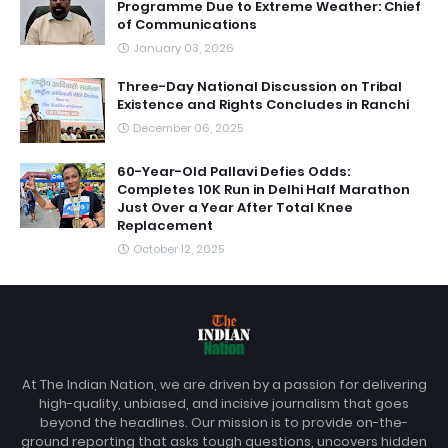
Programme Due to Extreme Weather: Chief
of Communications
January 03, 2026
Three-Day National Discussion on Tribal
Existence and Rights Concludes in Ranchi
December 06, 2025
60-Year-Old Pallavi Defies Odds:
Completes 10K Run in Delhi Half Marathon
Just Over a Year After Total Knee
Replacement
October 12, 2025
At The Indian Nation, we are driven by a passion for delivering
high-quality, unbiased, and incisive journalism that goes
beyond the headlines. Our mission is to provide on-the-
ground reporting that asks tough questions, uncovers hidden