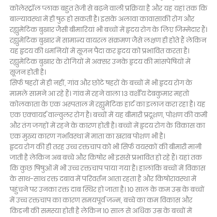
कोलेस्ट्रॉल प्लाक बहुत तेजी से बढ़ने वाली प्रक्रिया है और यह यहां तक कि
बाल्यावस्था में ही षुरू हो सकती है। इसके अलावा कावासाकी रोग और
रह्युमेटिक बुखार जैसी बीमारियां भी बच्चों में हृदय रोग के लिए जिम्मेदार हैं।
रह्युमेटिक बुखार में सामान्य वायरल संक्रमण जैसे लक्षण ही होते हैं लेकिन
यह हृदय की धमनियों में सूजन पैदा कर हृदय को प्रभावित करता है।
रह्युमेटिक बुखार के रोगियों में अक्सर उनके हृदय की मांसपेषियों में
सूजन होती है।
सिर्फ षहरों में ही नहीं, गांव और छोटे षहरों के बच्चों में भी हृदय रोग के
मामले सामने आ रहे हैं। गांव में रहने वाला 13 वर्शीय देबकुमार महतो
कोलकाता के एक अस्पताल में रह्युमेटिक हार्ट का इलाज करा रहा है। यह
एक एक्वायर्ड वाल्वुलर रोग है। बच्चों में यह बीमारी प्रदूशण, पोशण की कमी
और तंग जगहों में रहने के कारण होती है। बच्चों में हृदय रोग के विकास का
एक मुख्य कारण गर्भावस्था में माता का खराब पोशण भी है।
हृदय रोग की ही तरह उच्च रक्तचाप को भी सिर्फ वयस्कों की बीमारी मानी
जाती है लेकिन अब बच्चे और किषोर भी इससे प्रभावित हो रहे हैं। यहां तक
कि कुछ षिषुओं में भी उच्च रक्तचाप पाया गया है। हालांकि बच्चों में विकास
के साथ-साथ रक्त दबाव में परिवर्तन आता रहता है और किषोरावस्था में
पहुंचने पर उनका रक्त दाब स्थिर हो जाता है। 10 साल के कम उम्र के बच्चों
में उच्च रक्तचाप का कारण समयपूर्व जन्म, बच्चे का कम विकास और
किडनी की समस्या होती है लेकिन 10 साल से अधिक उम्र के बच्चों में