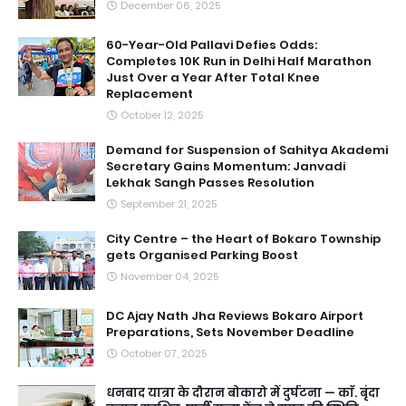
December 06, 2025
60-Year-Old Pallavi Defies Odds:
Completes 10K Run in Delhi Half Marathon
Just Over a Year After Total Knee
Replacement
October 12, 2025
Demand for Suspension of Sahitya Akademi
Secretary Gains Momentum: Janvadi
Lekhak Sangh Passes Resolution
September 21, 2025
City Centre – the Heart of Bokaro Township
gets Organised Parking Boost
November 04, 2025
DC Ajay Nath Jha Reviews Bokaro Airport
Preparations, Sets November Deadline
October 07, 2025
धनबाद यात्रा के दौरान बोकारो में दुर्घटना — काॅ. बृंदा