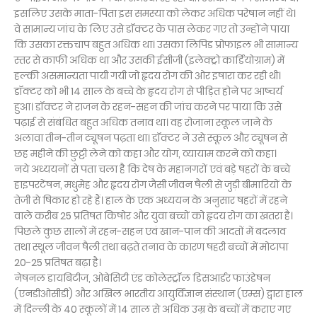
इसलिए उसके माता-पिता इस समस्या को लेकर अधिक परेषान नहीं थे।
वे सामान्य जांच के लिए उसे डॉक्टर के पास लेकर गए तो उन्होंने पाया
कि उसका रक्तचाप बहुत अधिक था। उसका लिपिड प्रोफाइल भी सामान्य
स्तर से काफी अधिक था और उसकी ईसीजी (इलेक्ट्रो कार्डियोग्राम) में
हल्की असमान्यता पायी गयी जो हृदय रोग की ओर इषारा कर रही थी।
डॉक्टर को भी 14 साल के बच्चे के हृदय रोग से पीड़ित होने पर आष्चर्य
हुआ। डॉक्टर ने राजन के रहन-सहन की जांच करने पर पाया कि उसे
पढ़ाई से संबंधित बहुत अधिक तनाव था। वह रोजाना स्कूल जाने के
अलावा तीन-तीन ट्यूषन पढ़ता था। डॉक्टर ने उसे स्कूल और ट्यूषन से
छह महीने की छुट्टी लेने को कहा और योग, व्यायाम करने को कहा।
नये अध्ययनों से पता चला है कि देष के महानगरों एवं बड़े षहरों के बच्चे
हाइपरटेंषन, मधुमेह और हृदय रोग जैसी जीवन षैली से जुड़ी बीमारियों के
तेजी से षिकार हो रहे हैं। हाल के एक अध्ययन के अनुसार षहरों में रहने
वाले करीब 25 प्रतिषत किषोर और युवा बच्चों को हृदय रोग का खतरा है।
पिछले कुछ सालों में रहन-सहन एवं खान-पान की आदतों में बदलाव
तथा स्थूल जीवन षैली तथा बढ़ते तनाव के कारण षहरी बच्चों में मोटापा
20-25 प्रतिषत बढ़ा है।
नेषनल डायबिटीज, ओबेसिटी एंड कोलेस्ट्रॉल डिसआर्डर फाउंडेषन
(एनडीओसीडी) और अखिल भारतीय आयुर्विज्ञान संस्थान (एम्स) द्वारा हाल
में दिल्ली के 40 स्कूलों में 14 साल से अधिक उम्र के बच्चों में कराए गए