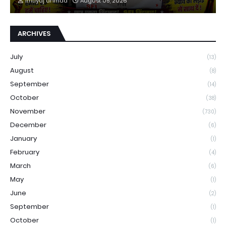
imtiyaj ahmad
August 05, 2026
ARCHIVES
July
(13)
August
(8)
September
(14)
October
(38)
November
(730)
December
(6)
January
(1)
February
(4)
March
(6)
May
(1)
June
(2)
September
(1)
October
(1)