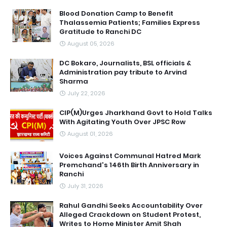
Blood Donation Camp to Benefit
Thalassemia Patients; Families Express
Gratitude to Ranchi DC
August 05, 2026
DC Bokaro, Journalists, BSL officials &
Administration pay tribute to Arvind
Sharma
July 22, 2026
CIP(M)Urges Jharkhand Govt to Hold Talks
With Agitating Youth Over JPSC Row
August 01, 2026
Voices Against Communal Hatred Mark
Premchand's 146th Birth Anniversary in
Ranchi
July 31, 2026
Rahul Gandhi Seeks Accountability Over
Alleged Crackdown on Student Protest,
Writes to Home Minister Amit Shah