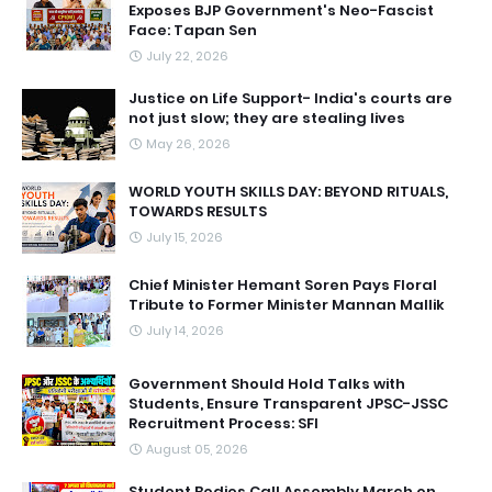
Exposes BJP Government's Neo-Fascist
Face: Tapan Sen
July 22, 2026
Justice on Life Support- India's courts are
not just slow; they are stealing lives
May 26, 2026
WORLD YOUTH SKILLS DAY: BEYOND RITUALS,
TOWARDS RESULTS
July 15, 2026
Chief Minister Hemant Soren Pays Floral
Tribute to Former Minister Mannan Mallik
July 14, 2026
Government Should Hold Talks with
Students, Ensure Transparent JPSC-JSSC
Recruitment Process: SFI
August 05, 2026
Student Bodies Call Assembly March on