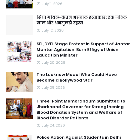
July 11, 2026
सिया गोयल-केतन अग्रवाल हत्याकांड: एक जटिल
जाल और अनसुलझे रहस्य
July 12, 2026
SFI, DYFI Stage Protest in Support of Jantar
Mantar Agitation, Burn Effigy of Union
Education Minister
July 20, 2026
The Lucknow Model Who Could Have
Become a Bollywood Star
July 05, 2026
Three-Point Memorandum Submitted to
Jharkhand Governor for Strengthening
Blood Donation System and Welfare of
Blood Disorder Patients
July 24, 2026
Police Action Against Students in Delhi