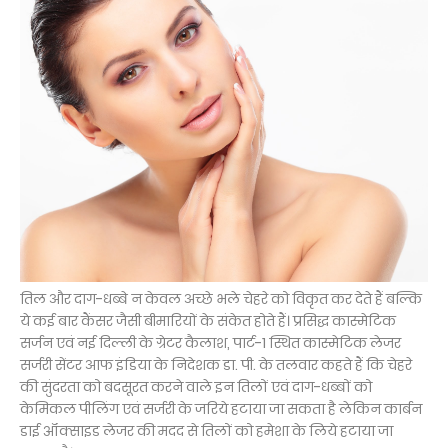
तिल और दाग-धब्बे न केवल अच्छे भले चेहरे को विकृत कर देते हैं बल्कि
ये कई बार कैंसर जैसी बीमारियों के संकेत होते हैं। प्रसिद्ध कास्मेटिक
सर्जन एवं नई दिल्ली के ग्रेटर कैलाश, पार्ट-1 स्थित कास्मेटिक लेजर
सर्जरी सेंटर आफ इंडिया के निदेशक डा. पी. के तलवार कहते हैं कि चेहरे
की सुंदरता को बदसूरत करने वाले इन तिलों एवं दाग-धब्बों को
केमिकल पीलिंग एवं सर्जरी के जरिये हटाया जा सकता है लेकिन कार्बन
डाई ऑक्साइड लेजर की मदद से तिलों को हमेशा के लिये हटाया जा