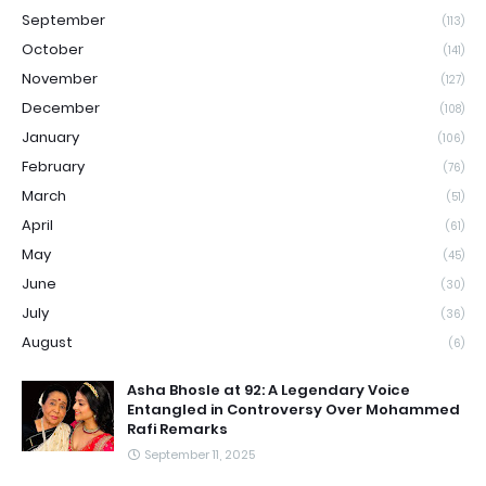
September
(113)
October
(141)
November
(127)
December
(108)
January
(106)
February
(76)
March
(51)
April
(61)
May
(45)
June
(30)
July
(36)
August
(6)
Asha Bhosle at 92: A Legendary Voice
Entangled in Controversy Over Mohammed
Rafi Remarks
September 11, 2025