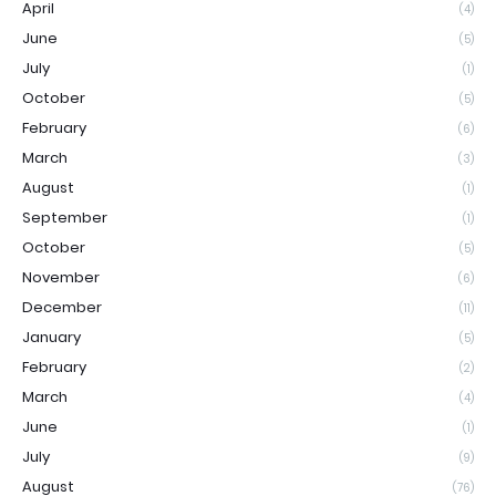
April
(4)
June
(5)
July
(1)
October
(5)
February
(6)
March
(3)
August
(1)
September
(1)
October
(5)
November
(6)
December
(11)
January
(5)
February
(2)
March
(4)
June
(1)
July
(9)
August
(76)