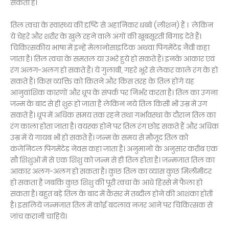
सकता है।
तिल त्वचा के स्वास्थ्य की दृष्टि से अहानिकर धब्बे (लीशन) हैं । लेकिन
ये चेहरे और शरीर के खुले रहने वाले अंगों की खूबसूरती बिगाड़ देते हैं।
चिकित्सकीय भाषा में इन्हें मेलानोसाइटिक अथवा पिगमेंटेड नैवी कहा
जाता है। तिल त्वचा के समतल या उभरे हुये हो सकते हैं। इनके आकार एवं
रंग अलग-अलग हो सकते हैं। ये गुलाबी, गहरे भूरे से लेकर काले रंग के हो
सकते हैं। किस व्यक्ति को कितने और किस तरह के तिल होंगे यह
आनुवांशिक कारणों और धूप के संपर्क पर निर्भर करता है। तिल का उगना
जन्म के बाद से ही शुरू हो जाता है लेकिन नये तिल किसी भी उम्र में उग
सकते हैं। धूप में अधिक समय तक रहने तथा गर्भावस्था के दौरान तिल का
रंग काला होता जाता है। वयस्क होने पर तिल रंग छोड़ सकते हैं और अधिक
उम्र में ये गायब भी हो सकते हैं। जन्म के समय से मौजूद तिल को
कंजेनिटल पिगमेंटेड नेवस कहा जाता है। अनुमानों के अनुसार करीब एक
सौ शिशुओं में से एक शिशु को जन्म से ही तिल होता है। जन्मजात तिल का
आकार अलग-अलग हो सकता है। कुछ तिल का व्यास कुछ मिलीमीटर
हो सकता है जबकि कुछ शिशु की पूरी त्वचा के आधे हिस्से में फैला हो
सकता है। बहुत बड़े तिल के बाद में कैंसर में तब्दील होने की आशंका होती
है। इसलिये जन्मजात तिल में कोई बदलाव नजर आने पर चिकित्सक से
जांच करानी चाहिये।