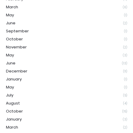
March
(6)
May
(1)
June
(2)
September
(1)
October
(1)
November
(2)
May
(3)
June
(13)
December
(11)
January
(1)
May
(1)
July
(5)
August
(4)
October
(15)
January
(3)
March
(2)