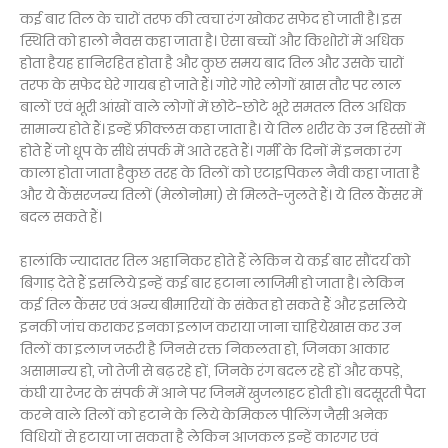
कई बार तिल के चारों तरफ की त्वचा रंग खोकर सफेद हो जाती है। इस
स्थिति को हालो नैवस कहा जाता है। ऐसा बच्चों और किशोरों में अधिक
होता हैयह हानिरहित होता है और कुछ समय बाद तिल और उसके चारों
तरफ के सफेद घेरे गायब हो जाते हैं। गोरे गोरे लोगों खास तौर पर लाल
बालों एवं भूरी आंखों वाले लोगों में छोटे-छोटे भूरे समतल तिल अधिक
सामान्य होते हैं। इन्हें फ्रीक्लस कहा जाता है। ये तिल शरीर के उन हिस्सों में
होते हैं जो धूप के सीधे संपर्क में आते रहते हैं। गर्मी के दिनों में इनका रंग
काला होता जाता हैकुछ तरह के तिलों को एटाइपिकल नैवी कहा जाता है
और ये कैंसरजन्य तिलों (मेलोनोमा) से मिलते-जुलते हैं। ये तिल कैंसर में
बदल सकते हैं।
हालांकि ज्यादातर तिल अहानिकर होते हैं लेकिन ये कई बार सौंदर्य को
बिगाड़ देते हैं इसलिये इन्हें कई बार हटाना लाजिमी हो जाता है। लेकिन
कई तिल कैंसर एवं अन्य बीमारियों के संकेत हो सकते हैं और इसलिये
इनकी जांच कराकर इनका इलाज कराया जाना चाहियेखास कर उन
तिलों का इलाज जरूरी है जिनसे रक्त निकलता हो, जिनका आकार
असामान्य हो, जो तेजी से बढ़ रहे हों, जिनके रंग बदल रहे हों और कपड़े,
कंघी या रेजर के संपर्क में आने पर जिनमें खुजलाहट होती हो। बदसूरती पैदा
करने वाले तिलों को हटाने के लिये केमिकल पीलिंग जैसी अनेक
विधियों से हटाया जा सकता है लेकिन आजकल इन्हें कारगर एवं