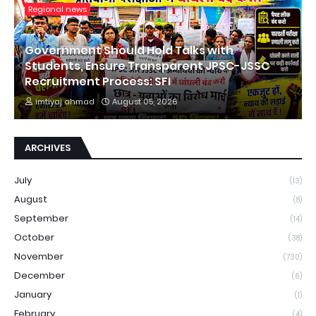
Regional news
Government Should Hold Talks with
Students, Ensure Transparent JPSC-JSSC
Recruitment Process: SFI
imtiyaj ahmad
August 05, 2026
ARCHIVES
July
(13)
August
(8)
September
(14)
October
(38)
November
(730)
December
(6)
January
(1)
February
(4)