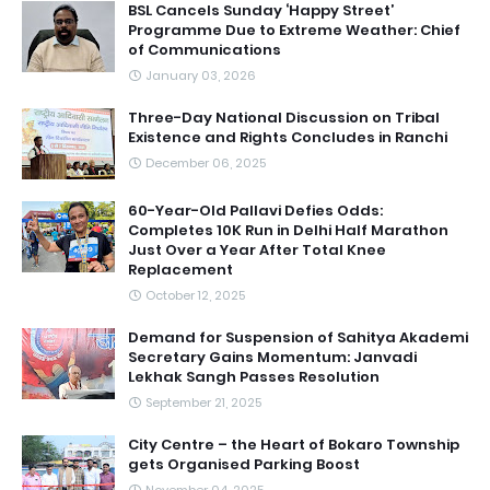
BSL Cancels Sunday ‘Happy Street’
Programme Due to Extreme Weather: Chief
of Communications
January 03, 2026
Three-Day National Discussion on Tribal
Existence and Rights Concludes in Ranchi
December 06, 2025
60-Year-Old Pallavi Defies Odds:
Completes 10K Run in Delhi Half Marathon
Just Over a Year After Total Knee
Replacement
October 12, 2025
Demand for Suspension of Sahitya Akademi
Secretary Gains Momentum: Janvadi
Lekhak Sangh Passes Resolution
September 21, 2025
City Centre – the Heart of Bokaro Township
gets Organised Parking Boost
November 04, 2025