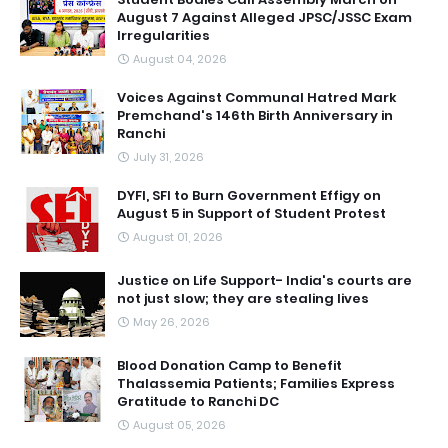
August 7 Against Alleged JPSC/JSSC Exam
Irregularities
August 04, 2026
Voices Against Communal Hatred Mark
Premchand's 146th Birth Anniversary in
Ranchi
July 31, 2026
DYFI, SFI to Burn Government Effigy on
August 5 in Support of Student Protest
August 01, 2026
Justice on Life Support- India's courts are
not just slow; they are stealing lives
May 26, 2026
Blood Donation Camp to Benefit
Thalassemia Patients; Families Express
Gratitude to Ranchi DC
August 05, 2026