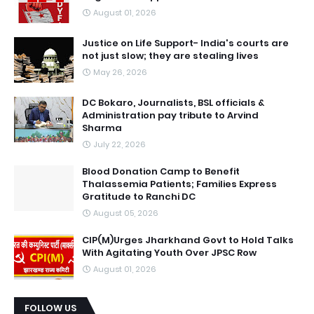
August 01, 2026
Justice on Life Support- India's courts are
not just slow; they are stealing lives
May 26, 2026
DC Bokaro, Journalists, BSL officials &
Administration pay tribute to Arvind
Sharma
July 22, 2026
Blood Donation Camp to Benefit
Thalassemia Patients; Families Express
Gratitude to Ranchi DC
August 05, 2026
CIP(M)Urges Jharkhand Govt to Hold Talks
With Agitating Youth Over JPSC Row
August 01, 2026
FOLLOW US