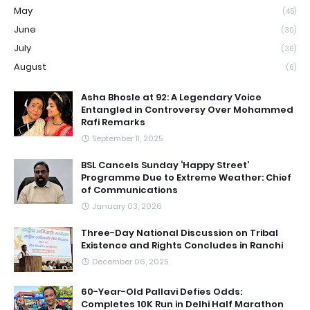
May
(45)
June
(30)
July
(36)
August
(6)
Asha Bhosle at 92: A Legendary Voice
Entangled in Controversy Over Mohammed
Rafi Remarks
September 11, 2025
BSL Cancels Sunday ‘Happy Street’
Programme Due to Extreme Weather: Chief
of Communications
January 03, 2026
Three-Day National Discussion on Tribal
Existence and Rights Concludes in Ranchi
December 06, 2025
60-Year-Old Pallavi Defies Odds:
Completes 10K Run in Delhi Half Marathon