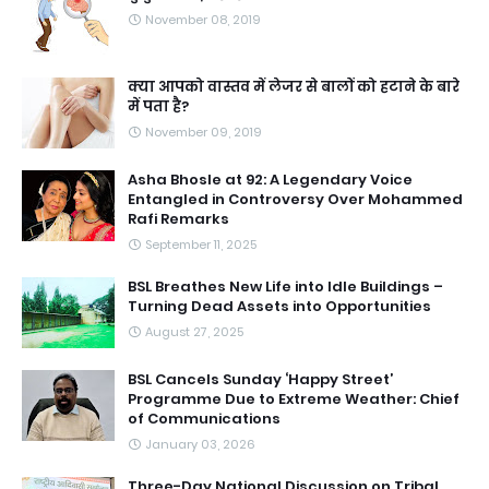
November 08, 2019
क्या आपको वास्तव में लेजर से बालों को हटाने के बारे
में पता है?
November 09, 2019
Asha Bhosle at 92: A Legendary Voice
Entangled in Controversy Over Mohammed
Rafi Remarks
September 11, 2025
BSL Breathes New Life into Idle Buildings –
Turning Dead Assets into Opportunities
August 27, 2025
BSL Cancels Sunday ‘Happy Street’
Programme Due to Extreme Weather: Chief
of Communications
January 03, 2026
Three-Day National Discussion on Tribal