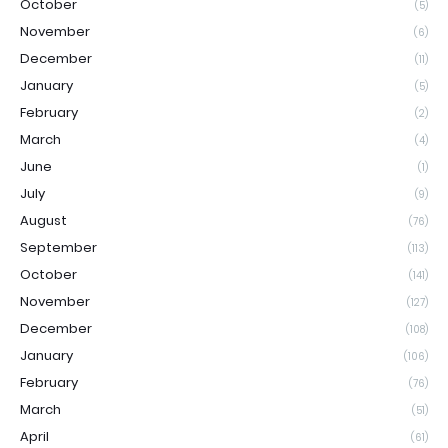
October
(5)
November
(6)
December
(11)
January
(5)
February
(2)
March
(4)
June
(1)
July
(9)
August
(76)
September
(113)
October
(141)
November
(127)
December
(108)
January
(106)
February
(76)
March
(51)
April
(61)