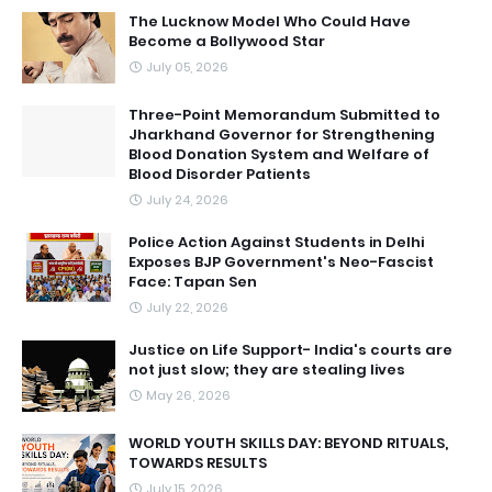
The Lucknow Model Who Could Have
Become a Bollywood Star
July 05, 2026
Three-Point Memorandum Submitted to
Jharkhand Governor for Strengthening
Blood Donation System and Welfare of
Blood Disorder Patients
July 24, 2026
Police Action Against Students in Delhi
Exposes BJP Government's Neo-Fascist
Face: Tapan Sen
July 22, 2026
Justice on Life Support- India's courts are
not just slow; they are stealing lives
May 26, 2026
WORLD YOUTH SKILLS DAY: BEYOND RITUALS,
TOWARDS RESULTS
July 15, 2026