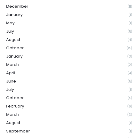
December
(11)
January
(1)
May
(1)
July
(5)
August
(4)
October
(15)
January
(3)
March
(2)
April
(4)
June
(5)
July
(1)
October
(5)
February
(6)
March
(3)
August
(1)
September
(1)