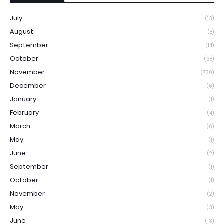
July
(13)
August
(8)
September
(14)
October
(38)
November
(730)
December
(6)
January
(1)
February
(4)
March
(6)
May
(1)
June
(2)
September
(1)
October
(1)
November
(2)
May
(3)
June
(13)