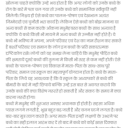
खोलना चाहते क्योंकि उन्हें भय होता है कि अगर लोगों को उनके बच्चे के
रोग के बारे में पता चल गया तो उनके बच्चे को सामाजिक स्वीकृति नहीं
मिलेगी। निश्चय ही ऐसे बच्चे का पालन-पोषण एवं देखभाल अत्यंत
जिम्मेदारी एवं चुनौती भरा कार्य है। लेकिन ऐसे बच्चों को बोझ मानना या
अन्य बच्चों से कम करके आँकना मधुमेहग्रस्त बच्चों के साथ अन्याय है
क्योंकि ये बच्चे किसी भी मायने में अन्य बच्चों से उन्नीस नहीं होते हैं। ये
बच्चे भी भविष्य में अपना, अपने परिवार एवं देश का नाम रौशन कर सकते
हैं बशर्ते परिवार एवं समाज के लोग इन बच्चों के प्रति सकारात्मक
दृष्टिकोण रखें। लोगों को यह समझ लेना चाहिये कि मधुमेह पीड़ित बच्चे
की क्षमतायें दूसरे बच्चों की तुलना में किसी भी तरह से कम नहीं होतीं। ऐसे
बच्चों के पालन-पोषण एवं विकास में माता-पिता के साथ-साथ पूरे
परिवार, समाज एवं स्कूल का महत्वपूर्ण योगदान होता है। बच्चे के माता-
पिता के लिये यह आवश्यक है कि वे स्कूल के अध्यापकों से बच्चे की
बीमारी के बारे में नहीं छिपायें बल्कि उन्हें इस बात से अवगत करायें कि
उनके बच्चे की क्या विशेष जरूरतें हो सकती हैं और संकट के समय में क्या
करना जरूरी होगा।
बच्चों में मधुमेह की शुरूआत अक्सर अचानक ही होती है। सहसा अधिक
प्यास लगने लगती है, भूख बहुत बढ़ जाती है और वजन घटने लगता है। बच्चे
बार-बार मूत्र त्याग करते हैं। अगर माता-पिता इन्हीं लक्षणों के उभरने पर
बच्चे का सही इलाज आरंभ कर दें तो बाद में बच्चे को कोई खास दिक्कत