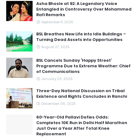
Asha Bhosle at 92: A Legendary Voice
Entangled in Controversy Over Mohammed
Rafi Remarks
September 11, 2025
BSL Breathes New Life into Idle Buildings –
Turning Dead Assets into Opportunities
August 27, 2025
BSL Cancels Sunday ‘Happy Street’
Programme Due to Extreme Weather: Chief
of Communications
January 03, 2026
Three-Day National Discussion on Tribal
Existence and Rights Concludes in Ranchi
December 06, 2025
60-Year-Old Pallavi Defies Odds:
Completes 10K Run in Delhi Half Marathon
Just Over a Year After Total Knee
Replacement