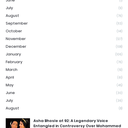
June
(1)
July
(9)
August
(76)
September
(113)
October
(141)
November
(127)
December
(108)
January
(106)
February
(76)
March
(51)
April
(61)
May
(45)
June
(30)
July
(36)
August
(8)
Asha Bhosle at 92: A Legendary Voice
Entangled in Controversy Over Mohammed