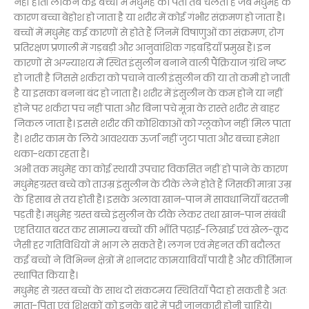
नहीं होती लेकिन कई बच्चों में मधुमेह का पता तब चलता है जब मधुमेह के
कारण बच्चा बेहोश हो जाता है या शरीर में कोई गंभीर संक्रमण हो जाता है।
बच्चों में मधुमेह कई कारणों से होते हैं जिनमें विषाणुओं का संक्रमण, रोग
प्रतिरक्षण प्रणाली में गड़बड़ी और आनुवांशिक गड़बड़ियाँ प्रमुख हैं। इन
कारणों से अग्न्याशय में स्थित इंसुलीन बनाने वाली पैंक्रियाज ग्रंथि नष्ट
हो जाती है जिससे शर्करा को पचाने वाली इंसुलीन की या तो कमी हो जाती
है या इसका बनना बंद हो जाता है। शरीर में इंसुलीन के कम होने या नहीं
होने पर शर्करा पच नहीं पाता और बिना पचे मूत्रा के रास्ते शरीर से बाहर
निकल जाता है। इससे शरीर की कोशिकाओं को ग्लूकोज नहीं मिल पाता
है। शरीर काम के लिये आवश्यक ऊर्जा नहीं जुटा पाता और बच्चा हमेशा
थका-थका रहता है।
अभी तक मधुमेह का कोई स्थायी उपचार विकसित नहीं हो पाने के कारण
मधुमेहग्रस्त बच्चे को ताउम्र इंसुलीन के टीके लेने होते हैं जिसकी मात्रा उम्र
के हिसाब से तय होती है। इसके अलावा खान-पान में सावधानियाँ बरतनी
पड़ती है। मधुमेह ग्रस्त बच्चे इंसुलीन के टीके लेकर तथा खान-पान संबंधी
एहतियात बरत कर सामान्य बच्चों की भाँति पढ़ाई-लिखाई एवं खेल-कूद
जैसी हर गतिविधियों में भाग ले सकते हैं। लगन एवं मेहनत की बदौलत
कई बच्चों ने विभिन्न क्षेत्रों में शानदार कामयाबियाँ पायी है और कीर्तिमान
स्थापित किया है।
मधुमेह से ग्रस्त बच्चों के साथ दो संकटमय स्थितियाँ पैदा हो सकती है अतः
माता-पिता एवं शिक्षकों को इनके बारे में पूरी जानकारी होनी चाहिये।