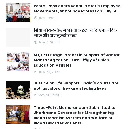
Postal Pensioners Recall Historic Employee
Movements, Announce Protest on July 14
July 11, 2026
सिया गोयल-केतन अग्रवाल हत्याकांड: एक जटिल
जाल और अनसुलझे रहस्य
July 12, 2026
SFI, DYFI Stage Protest in Support of Jantar
Mantar Agitation, Burn Effigy of Union
Education Minister
July 20, 2026
Justice on Life Support- India's courts are
not just slow; they are stealing lives
May 26, 2026
Three-Point Memorandum Submitted to
Jharkhand Governor for Strengthening
Blood Donation System and Welfare of
Blood Disorder Patients