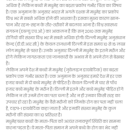
अधिक है लेकिन बच्चों में मधुमेह का बढ़ता प्रकोप गंभीर चिंता का विषय
है। एक अनुमान के अनुसार भारत में अगले दशक में मधुमेह का प्रकोप
विश्व भर में सबसे अधिक होने की आशंका है। इसका मुख्य कारण खान-
पान और रहन-सहन के तौर-तरीकों में बदलाव आना है। विश्व स्वास्थ्य
संगठन (डब्ल्यु.एच.ओ.) का आकलन है कि सन् 2010 तक मधुमेह
रोगियों की संख्या विश्व भर में सबसे अधिक होगी। दिल्ली मधुमेह अनुसंधान
केन्द्र (डी.डी.आर.सी.) के केवल राजधानी दिल्ली में इस समय 10 से 15 लाख
लोग मधुमेह से ग्रस्त हैं। उनके अनुसार दिल्ली में मधुमेह के इतने मरीज और
होंगे लेकिन जागरुकता एवं जानकारी के अभाव में वे अपने रोग से बेखबर
हैं।
लेकिन अपने देश में बच्चों में मधुमेह (जुवेलाइन डायबेटिक) का बढ़ता
प्रकोप एक गंभीर खतरा है। एक अनुमान के अनुसार हमारे देश में हर एक
हजार बच्चों में दो बच्चे मधुमेह से पीड़ित हैं। केवल दिल्ली में चार से पाँच
हजार बच्चे मधुमेह के मरीज हैं। दिल्ली में इतने और बच्चे मधुमेह पीड़ित होंगे
लेकिन न तो उनमें रोग का पता चला है और न ही उनका किसी तरह का
उपचार हो रहा है। मधुमेह के वैसे मरीजों को जिनके रोग का पता नहीं चला
है, टाइप-1 डायबेटिक कहा जाता है और इनकी संख्या मधुमेह के कुल
मरीजों की संख्या का 10 प्रतिशत है।
मधुमेहग्रस्त बच्चों के माता-पिता को अत्यंत तनावपूर्ण स्थिति का सामना
करना पड़ता है। ये माता-पिता समाज में अपने बच्चे के रोग का भेद नहीं