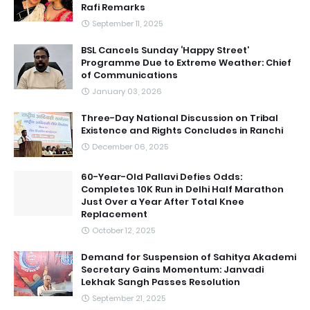
Rafi Remarks
September 11, 2025
BSL Cancels Sunday ‘Happy Street’
Programme Due to Extreme Weather: Chief
of Communications
January 03, 2026
Three-Day National Discussion on Tribal
Existence and Rights Concludes in Ranchi
December 06, 2025
60-Year-Old Pallavi Defies Odds:
Completes 10K Run in Delhi Half Marathon
Just Over a Year After Total Knee
Replacement
October 12, 2025
Demand for Suspension of Sahitya Akademi
Secretary Gains Momentum: Janvadi
Lekhak Sangh Passes Resolution
September 21, 2025