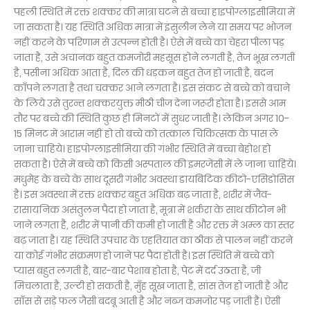
पहली स्थिति में रक्त शक्कर की मात्रा घटने से बच्चा हाइपोग्लाइसीमिया में
जा सकता है। यह स्थिति अधिक मात्रा में इंसुलीन लेने या समय पर भोजन
नहीं करने के परिणाम से उत्पन्न होती है। ऐसे में बच्चे का चेहरा पीला पड़
जाता है, उसे अचानक बहुत कमजोरी महसूस होने लगती है, तेज भूख लगती
है, पसीना अधिक आता है, दिल की धड़कन बहुत तेज हो जाती है, बदन
काँपने लगता है तथा चक्कर आने लगता है। इस संकट से बच्चे को बचाने
के लिये उसे तुरन्त शक्करयुक्त मीठी चीज देना जरूरी होता है। इससे आम
तौर पर बच्चे की स्थिति कुछ ही मिनटों में सुधर जाती है। लेकिन अगर 10-
15 मिनट में आराम नहीं हो तो बच्चे को तत्काल चिकित्सक के पास ले
जाना चाहिये। हाइपोग्लाइसीमिया की गंभीर स्थिति में बच्चा बेहोश हो
सकता है। ऐसे में बच्चे को किसी अस्पताल की इमरजेंसी में ले जाना चाहिये।
मधुमेह के बच्चे के साथ दूसरी गंभीर अवस्था डायबिटिक कीटो-एसिडोसिस
है। इस अवस्था में रक्त शक्कर बहुत अधिक बढ़ जाता है, शरीर में जैव-
रासायनिक असंतुलन पैदा हो जाता है, मूत्रा में शर्करा के साथ कीटोन भी
जाने लगता है, शरीर में पानी की कमी हो जाती है और रक्त में अम्ल का स्तर
बढ़ जाता है। यह स्थिति उपचार के एहतियात का ठीक से पालन नहीं करने
या कोई गंभीर संक्रमण हो जाने पर पैदा होती है। इस स्थिति में बच्चे को
प्यास बहुत लगती है, बार-बार पेशाब होता है, पेट में दर्द उठता है, जी
मिचलाता है, उल्टी हो सकती है, मुँह सूख जाता है, सांस तेज हो जाती है और
साँस से सड़े फल जैसी बदबू आती है और नब्ज कमजोर पड़ जाती है। ऐसी