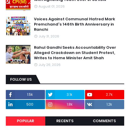
August 01, 2026
Voices Against Communal Hatred Mark
Premchand's 146th Birth Anniversary in
Ranchi
July 31, 2026
Rahul Gandhi Seeks Accountability Over
Alleged Crackdown on Student Protest,
Writes to Home Minister Amit Shah
July 26, 2026
FOLLOW US
1.5k
3.1k
2.7k
500
1.8k
1.2k
POPULAR
RECENTS
COMMENTS