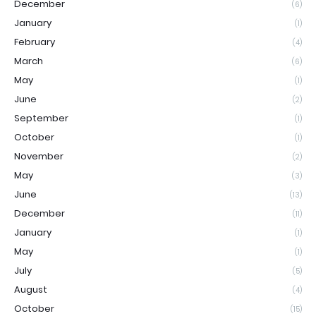
December
(6)
January
(1)
February
(4)
March
(6)
May
(1)
June
(2)
September
(1)
October
(1)
November
(2)
May
(3)
June
(13)
December
(11)
January
(1)
May
(1)
July
(5)
August
(4)
October
(15)