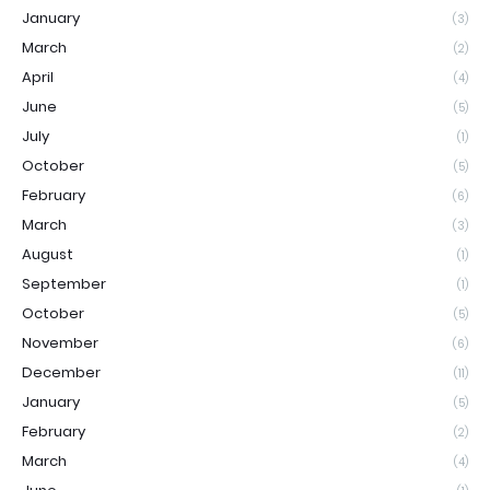
January
(3)
March
(2)
April
(4)
June
(5)
July
(1)
October
(5)
February
(6)
March
(3)
August
(1)
September
(1)
October
(5)
November
(6)
December
(11)
January
(5)
February
(2)
March
(4)