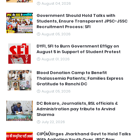
August 04, 2026
Government Should Hold Talks with
Students, Ensure Transparent JPSC-JSSC
Recruitment Process: SFI
August 05, 2026
DYFI, SFI to Burn Government Effigy on
August 5 in Support of Student Protest
August 01, 2026
Blood Donation Camp to Benefit
Thalassemia Patients; Families Express
Gratitude to Ranchi DC
August 05, 2026
DC Bokaro, Journalists, BSL officials &
Administration pay tribute to Arvind
Sharma
July 22, 2026
CIP(M)Urges Jharkhand Govt to Hold Talks
With Agitating Youth Over JPSC Row