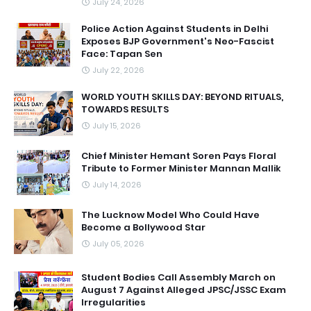
July 24, 2026
Police Action Against Students in Delhi
Exposes BJP Government's Neo-Fascist
Face: Tapan Sen
July 22, 2026
WORLD YOUTH SKILLS DAY: BEYOND RITUALS,
TOWARDS RESULTS
July 15, 2026
Chief Minister Hemant Soren Pays Floral
Tribute to Former Minister Mannan Mallik
July 14, 2026
The Lucknow Model Who Could Have
Become a Bollywood Star
July 05, 2026
Student Bodies Call Assembly March on
August 7 Against Alleged JPSC/JSSC Exam
Irregularities