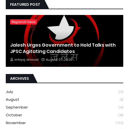
FEATURED POST
Regional news
Jalesh Urges Government to Hold Talks with
JPSC Agitating Candidates
imtiyaj ahmad
August 07, 2026
ARCHIVES
July
(13)
August
(8)
September
(14)
October
(38)
November
(730)