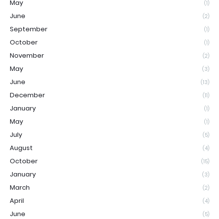
May
(1)
June
(2)
September
(1)
October
(1)
November
(2)
May
(3)
June
(13)
December
(11)
January
(1)
May
(1)
July
(5)
August
(4)
October
(15)
January
(3)
March
(2)
April
(4)
June
(5)