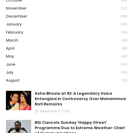
October
(141)
November
(127)
December
(108)
January
(106)
February
(76)
March
(51)
April
(61)
May
(45)
June
(30)
July
(36)
August
(13)
Asha Bhosle at 92: A Legendary Voice
Entangled in Controversy Over Mohammed
Rafi Remarks
September 11, 2025
BSL Cancels Sunday ‘Happy Street’
Programme Due to Extreme Weather: Chief