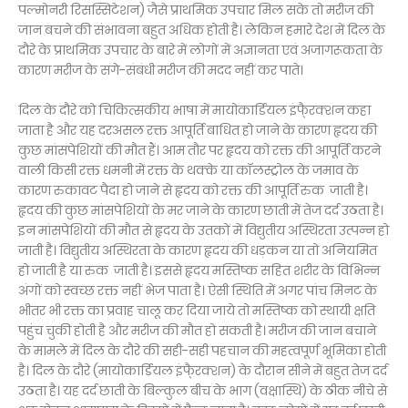
पल्मोनरी रिसस्सिटेशन) जैसे प्राथमिक उपचार मिल सके तो मरीज की
जान बचने की संभावना बहुत अधिक होती है। लेकिन हमारे देश में दिल के
दौरे के प्राथमिक उपचार के बारे में लोगों में अज्ञानता एवं अजागरूकता के
कारण मरीज के सगे-संबंधी मरीज की मदद नहीं कर पाते।
दिल के दौरे को चिकित्सकीय भाषा में मायोकार्डियल इंफै्रक्शन कहा
जाता है और यह दरअसल रक्त आपूर्ति बाधित हो जाने के कारण हृदय की
कुछ मांसपेशियों की मौत हैं। आम तौर पर हृदय को रक्त की आपूर्ति करने
वाली किसी रक्त धमनी में रक्त के थक्के या कॉलस्ट्रोल के जमाव के
कारण रुकावट पैदा हो जाने से हृदय को रक्त की आपूर्ति रुक जाती है।
हृदय की कुछ मांसपेशियों के मर जाने के कारण छाती में तेज दर्द उठता है।
इन मांसपेशियों की मौत से हृदय के उतकों में विद्युतीय अस्थिरता उत्पन्न हो
जाती है। विद्युतीय अस्थिरता के कारण हृदय की धड़कन या तो अनियमित
हो जाती है या रुक जाती है। इससे हृदय मस्तिष्क सहित शरीर के विभिन्न
अंगों को स्वच्छ रक्त नहीं भेज पाता है। ऐसी स्थिति में अगर पांच मिनट के
भीतर भी रक्त का प्रवाह चालू कर दिया जाये तो मस्तिष्क को स्थायी क्षति
पहुंच चुकी होती है और मरीज की मौत हो सकती है। मरीज की जान बचाने
के मामले में दिल के दौरे की सही-सही पहचान की महत्वपूर्ण भूमिका होती
है। दिल के दौरे (मायोकार्डियल इंफै्रक्शन) के दौरान सीने में बहुत तेज दर्द
उठता है। यह दर्द छाती के बिल्कुल बीच के भाग (वक्षास्थि) के ठीक नीचे से