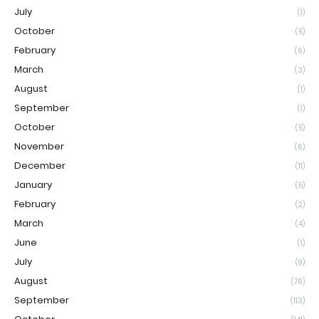
July
(1)
October
(5)
February
(6)
March
(3)
August
(1)
September
(1)
October
(5)
November
(6)
December
(11)
January
(5)
February
(2)
March
(4)
June
(1)
July
(9)
August
(76)
September
(113)