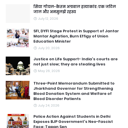
सिया गोयल-केतन अग्रवाल हत्याकांड: एक जटिल
जाल और अनसुलझे रहस्य
July 12, 2026
SFI, DYFI Stage Protest in Support of Jantar
Mantar Agitation, Burn Effigy of Union
Education Minister
July 20, 2026
Justice on Life Support- India's courts are
not just slow; they are stealing lives
May 26, 2026
Three-Point Memorandum Submitted to
Jharkhand Governor for Strengthening
Blood Donation System and Welfare of
Blood Disorder Patients
July 24, 2026
Police Action Against Students in Delhi
Exposes BJP Government's Neo-Fascist
Face: Tapan Sen