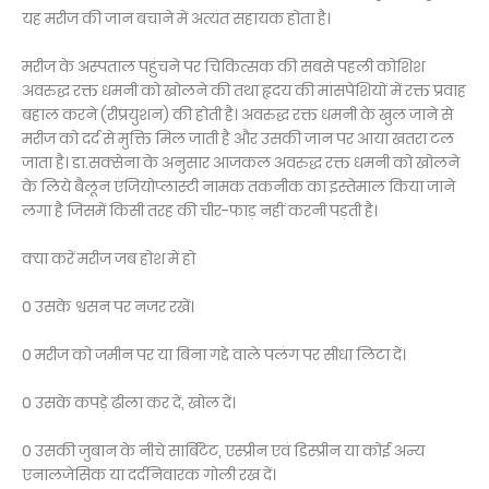
यह मरीज की जान बचाने में अत्यंत सहायक होता है।
मरीज के अस्पताल पहुंचने पर चिकित्सक की सबसे पहली कोशिश
अवरुद्ध रक्त धमनी को खोलने की तथा हृदय की मांसपेशियों में रक्त प्रवाह
बहाल करने (रीप्रयुशन) की होती है। अवरुद्ध रक्त धमनी के खुल जाने से
मरीज को दर्द से मुक्ति मिल जाती है और उसकी जान पर आया खतरा टल
जाता है। डा.सक्सेना के अनुसार आजकल अवरुद्ध रक्त धमनी को खोलने
के लिये बैलून एंजियोप्लास्टी नामक तकनीक का इस्तेमाल किया जाने
लगा है जिसमें किसी तरह की चीर-फाड़ नहीं करनी पड़ती है।
क्या करें मरीज जब होश में हो
0 उसके श्वसन पर नजर रखें।
0 मरीज को जमीन पर या बिना गद्दे वाले पलंग पर सीधा लिटा दें।
0 उसके कपड़े ढीला कर दें, खोल दें।
0 उसकी जुबान के नीचे सार्बिटेट, एस्प्रीन एवं डिस्प्रीन या कोई अन्य
एनालजेसिक या दर्दनिवारक गोली रख दें।