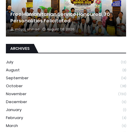
Free Humanitarian Service Honoured, 70
Personalities Felicitated
imtiyaj ahmad
August 08, 2026
ARCHIVES
July
(13)
August
(8)
September
(14)
October
(38)
November
(730)
December
(6)
January
(1)
February
(4)
March
(6)