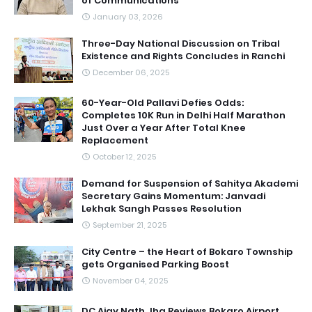
of Communications
January 03, 2026
Three-Day National Discussion on Tribal
Existence and Rights Concludes in Ranchi
December 06, 2025
60-Year-Old Pallavi Defies Odds:
Completes 10K Run in Delhi Half Marathon
Just Over a Year After Total Knee
Replacement
October 12, 2025
Demand for Suspension of Sahitya Akademi
Secretary Gains Momentum: Janvadi
Lekhak Sangh Passes Resolution
September 21, 2025
City Centre – the Heart of Bokaro Township
gets Organised Parking Boost
November 04, 2025
DC Ajay Nath Jha Reviews Bokaro Airport