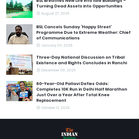
BSL Breathes New Life into Idle Buildings –
Turning Dead Assets into Opportunities
August 27, 2025
BSL Cancels Sunday ‘Happy Street’
Programme Due to Extreme Weather: Chief
of Communications
January 03, 2026
Three-Day National Discussion on Tribal
Existence and Rights Concludes in Ranchi
December 06, 2025
60-Year-Old Pallavi Defies Odds:
Completes 10K Run in Delhi Half Marathon
Just Over a Year After Total Knee
Replacement
October 12, 2025