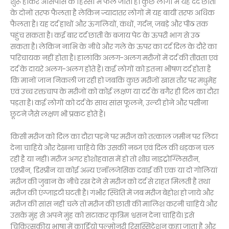
शुरू होकर आसपास के हिस्सों में फैल जाता है। कुछ लोगों में यह दर्द छाती
के दोनों तरफ फैलता है लेकिन ज्यादातर लोगों में यह बायीं तरफ अधिक
फैलता है। यह दर्द हाथों और ऊंगलियों, कंधों, गर्दन, जबड़े और पीठ तक
पहुंच सकता है। कई बार दर्द छाती के बजाय पेट के ऊपरी भाग से उठ
सकता है। लेकिन नाभि के नीचे और गले के ऊपर का दर्द दिल के दौरे का
परिचायक नहीं होता है। हालांकि अलग-अलग मरीजों में दर्द की तीव्रता एवं
दर्द के दायरे अलग-अलग होते हैं। कई लोगों को इतना भीषण दर्द होता है
कि मानों जान निकली जा रही हो जबकि कुछ मरीजों खास तौर पर मधुमेह
एवं उच्च रक्तचाप के मरीजों को कोई लक्षण या दर्द के बगैर ही दिल का दौरा
पड़ता है। कई लोगों को दर्द के साथ सांस फूलने, उल्टी होने और पसीना
छूटने जैसे लक्षण भी प्रकट होते हैं।
किसी मरीज को दिल का दौरा पड़ने पर मरीज को तत्काल जमीन पर लिटा
देना चाहिये और देखना चाहिये कि उसकी नब्ज एवं दिल की धड़कन चल
रही है या नहीं। मरीज अगर होशोहवास में हो तो शीघ्र नाइट्रोग्लिसरीन,
एस्प्रीन, डिस्प्रीन या कोई अन्य एनॉलजेसिक दवाई की एक या दो गोलियां
मरीज की जुबान के नीचे रख देने से मरीज को दर्द से राहत मिलती है तथा
मरीज की एंग्जाइटी घटती है। गंभीर स्थिति में जब मरीज बेहोश हो जाये और
मरीज की सांस नहीं चले तो मरीज की छाती की मालिश करनी चाहिये और
उसके मुंह से अपने मुंह को सटाकर कृत्रिम श्वसन देना चाहिये। इसे
चिकित्सकीय भाषा में कार्डियो पल्मोनरी रिसस्सिटेशन कहा जाता है और