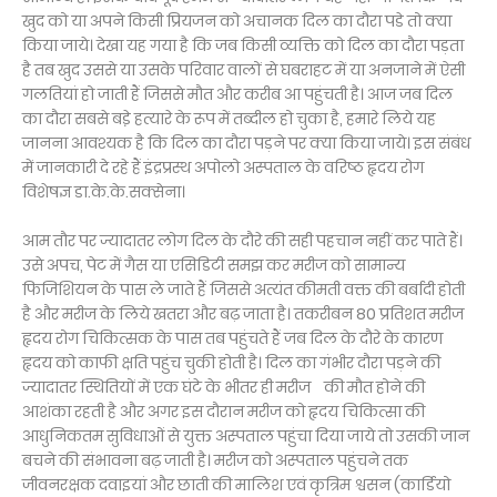
खुद को या अपने किसी प्रियजन को अचानक दिल का दौरा पडे तो क्या
किया जाये। देखा यह गया है कि जब किसी व्यक्ति को दिल का दौरा पड़ता
है तब खुद उससे या उसके परिवार वालों से घबराहट में या अनजाने में ऐसी
गलतियां हो जाती हैं जिससे मौत और करीब आ पहुंचती है। आज जब दिल
का दौरा सबसे बडे़ हत्यारे के रूप में तब्दील हो चुका है, हमारे लिये यह
जानना आवश्यक है कि दिल का दौरा पड़ने पर क्या किया जाये। इस संबंध
में जानकारी दे रहे हैं इंद्रप्रस्थ अपोलो अस्पताल के वरिष्ठ हृदय रोग
विशेषज्ञ डा.के.के.सक्सेना।
आम तौर पर ज्यादातर लोग दिल के दौरे की सही पहचान नहीं कर पाते हैं।
उसे अपच, पेट में गैस या एसिडिटी समझ कर मरीज को सामान्य
फिजिशियन के पास ले जाते हैं जिससे अत्यंत कीमती वक्त की बर्बादी होती
है और मरीज के लिये खतरा और बढ़ जाता है। तकरीबन 80 प्रतिशत मरीज
हृदय रोग चिकित्सक के पास तब पहुंचते हैं जब दिल के दौरे के कारण
हृदय को काफी क्षति पहुंच चुकी होती है। दिल का गंभीर दौरा पड़ने की
ज्यादातर स्थितियों में एक घंटे के भीतर ही मरीज की मौत होने की
आशंका रहती है और अगर इस दौरान मरीज को हृदय चिकित्सा की
आधुनिकतम सुविधाओं से युक्त अस्पताल पहुंचा दिया जाये तो उसकी जान
बचने की संभावना बढ़ जाती है। मरीज को अस्पताल पहुंचने तक
जीवनरक्षक दवाइयां और छाती की मालिश एवं कृत्रिम श्वसन (कार्डियो