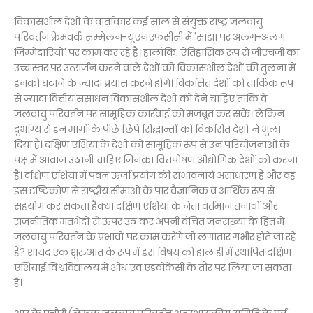
विकासशील देशों के वार्ताकार कई साल से संयुक्त राष्ट्र जलवायु
परिवर्तन फ्रेमवर्क सम्मेलन-यूएनएफसीसी में 'साझा पर अलग-अलग
जिम्मेदारियों' पर काम कर रहे हैं। हालांकि, ऐतिहासिक रूप से जीएचजी का
उच्च स्तर पर उत्सर्जन करने वाले देशों को विकासशील देशों की तुलना में
इनको घटाने के ज्यादा प्रयास करने होंगे। विकसित देशों को तार्किक रूप
से ज्यादा वित्तीय संसाधन विकासशील देशों को देने चाहिए ताकि वे
जलवायु परिवर्तन पर सामूहिक कार्रवाई को मजबूत कर सकें। लेकिन
दुर्भाग्य से इन मांगों के पीछे छिपे सिद्धान्तों को विकसित देशों ने भुला
दिया है। दक्षिण एशिया के देशों को सामूहिक रूप से उन परियोजनाओं के
पक्ष में आवाज उठानी चाहिए जिनका वित्तपोषण औद्योगिक देशों को करना
है। दक्षिण एशिया में पवन ऊर्जा प्रयोग की संभावनायें असाधारण हैं और वह
इस दृष्टिकोण से राष्ट्रीय सीमाओं के पार वैज्ञानिक व आर्थिक रूप से
सहयोग कर सकता हैक्या दक्षिण एशिया के नेता वर्तमान तनावों और
राजनीतिक मतभेदों से ऊपर उठ कर अपनी वंचित जनसंख्या के हित में
जलवायु परिवर्तन के प्रभावों पर काम करेंगे जो लगातार गंभीर होते जा रहे
हैं? शायद एक शुरुआत के रूप में इस विषय को हाल ही में स्थापित दक्षिण
एशियाई विश्वविद्यालय में शोध एवं एडवोकेसी के तौर पर लिया जा सकता
है।