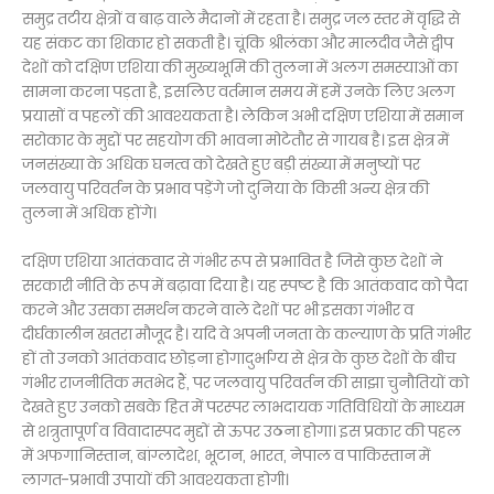
समुद्र तटीय क्षेत्रों व बाढ़ वाले मैदानों में रहता है। समुद्र जल स्तर में वृद्धि से
यह संकट का शिकार हो सकती है। चूंकि श्रीलंका और मालदीव जैसे द्वीप
देशों को दक्षिण एशिया की मुख्यभूमि की तुलना में अलग समस्याओं का
सामना करना पड़ता है, इसलिए वर्तमान समय में हमें उनके लिए अलग
प्रयासों व पहलों की आवश्यकता है। लेकिन अभी दक्षिण एशिया में समान
सरोकार के मुद्दों पर सहयोग की भावना मोटेतौर से गायब है। इस क्षेत्र में
जनसंख्या के अधिक घनत्व को देखते हुए बड़ी संख्या में मनुष्यों पर
जलवायु परिवर्तन के प्रभाव पड़ेंगे जो दुनिया के किसी अन्य क्षेत्र की
तुलना में अधिक होंगे।
दक्षिण एशिया आतंकवाद से गंभीर रूप से प्रभावित है जिसे कुछ देशों ने
सरकारी नीति के रूप में बढ़ावा दिया है। यह स्पष्ट है कि आतंकवाद को पैदा
करने और उसका समर्थन करने वाले देशों पर भी इसका गंभीर व
दीर्घकालीन खतरा मौजूद है। यदि वे अपनी जनता के कल्याण के प्रति गंभीर
हों तो उनको आतंकवाद छोड़ना होगादुर्भाग्य से क्षेत्र के कुछ देशों के बीच
गंभीर राजनीतिक मतभेद हैं, पर जलवायु परिवर्तन की साझा चुनौतियों को
देखते हुए उनको सबके हित में परस्पर लाभदायक गतिविधियों के माध्यम
से शत्रुतापूर्ण व विवादास्पद मुद्दों से ऊपर उठना होगा। इस प्रकार की पहल
में अफगानिस्तान, बांग्लादेश, भूटान, भारत, नेपाल व पाकिस्तान में
लागत-प्रभावी उपायों की आवश्यकता होगी।