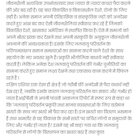
जीवनशैली अत्यधिक उपभोक्तावाद तथा ज्यादा से ज्यादा कचरा पैदा करने
की ओर बढ़ रही है। यह बात विकसित व विकासशील देशों, दोनों के लिए
सही है। अनेक समाज अपनी ऐतिहासिक व सांस्कृतिक जड़ों को अनदेखा
करते हुए आंख बंद कर ऐसी जीवनशैलियां स्वीकार कर रहे हैं जिनको
विकसित देशों, खासकर अमेरिका ने स्थापित किया है। ऐसे में समाजों को
अपने भीतर झांक कर देखने तथा अपनी संस्कृति के अनुकूल जीवनशैली
अपनाने की आवश्यकता है। इसके लिए जलवायु परिवर्तन के
परिणामस्वरूप समान समस्याओं का सामना करने वाले देशों के साथ
सहयोग के नए अवसर खुले हैं। प्रकृति भौगोलिक बाधायें नहीं स्वीकार
करती है। लेकिन अनेक देश जलवायु परिवर्तन की गंभीर चुनौतियों का
सामना करते हुए समान लक्ष्य देखने तथा एकसाथ काम करने में विफल
रहते हैं ।
दक्षिण एशिया एक ऐसा ही क्षेत्र है जो गरीबी की अनदेखी से पैदा यथार्थ नहीं
देख रहा है, जबकि इसके कारण जलवायु परिवर्तन का संकट और गंभीर हो
जाता हैआईपीसी ने अपनी पांचवीं आंकलन रिपोर्ट में स्पष्ट रूप से कहा था
कि 'जलवायु परिवर्तन प्रकृति तथा मानव व्यवस्थाओं के लिए वर्तमान
खतरों के साथ नए खतरे भी पैदा कर रहा है। इन खतरों का वितरण असमान
है तथा आमतौर से यह विकास के सभी स्तरों पर वंचित लोगों व समुदायों के
लिए और गंभीर हो जाता है।' इसमें यह भी कहा गया था कि जलवायु
परिवर्तन से लोगो के विस्थापन का खतरा बढ़ा है तथा कुछ