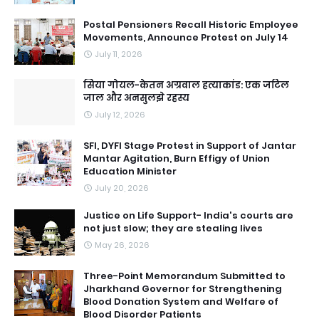
Postal Pensioners Recall Historic Employee
Movements, Announce Protest on July 14
July 11, 2026
सिया गोयल-केतन अग्रवाल हत्याकांड: एक जटिल
जाल और अनसुलझे रहस्य
July 12, 2026
SFI, DYFI Stage Protest in Support of Jantar
Mantar Agitation, Burn Effigy of Union
Education Minister
July 20, 2026
Justice on Life Support- India's courts are
not just slow; they are stealing lives
May 26, 2026
Three-Point Memorandum Submitted to
Jharkhand Governor for Strengthening
Blood Donation System and Welfare of
Blood Disorder Patients