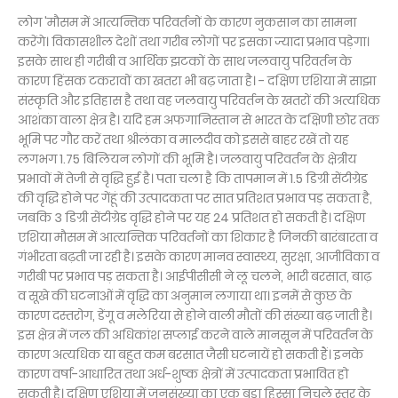
लोग 'मौसम में आत्यन्तिक परिवर्तनों के कारण नुकसान का सामना
करेंगे। विकासशील देशों तथा गरीब लोगों पर इसका ज्यादा प्रभाव पड़ेगा।
इसके साथ ही गरीबी व आर्थिक झटकों के साथ जलवायु परिवर्तन के
कारण हिंसक टकरावों का खतरा भी बढ़ जाता है। - दक्षिण एशिया में साझा
संस्कृति और इतिहास है तथा वह जलवायु परिवर्तन के खतरों की अत्यधिक
आशंका वाला क्षेत्र है। यदि हम अफगानिस्तान से भारत के दक्षिणी छोर तक
भूमि पर गौर करें तथा श्रीलंका व मालदीव को इससे बाहर रखें तो यह
लगभग 1.75 बिलियन लोगों की भूमि है। जलवायु परिवर्तन के क्षेत्रीय
प्रभावों में तेजी से वृद्धि हुई है। पता चला है कि तापमान में 1.5 डिग्री सेंटीग्रेड
की वृद्धि होने पर गेंहूं की उत्पादकता पर सात प्रतिशत प्रभाव पड़ सकता है,
जबकि 3 डिग्री सेंटीग्रेड वृद्धि होने पर यह 24 प्रतिशत हो सकती है। दक्षिण
एशिया मौसम में आत्यन्तिक परिवर्तनों का शिकार है जिनकी बारंबारता व
गंभीरता बढ़ती जा रही है। इसके कारण मानव स्वास्थ्य, सुरक्षा, आजीविका व
गरीबी पर प्रभाव पड़ सकता है। आईपीसीसी ने लू चलने, भारी बरसात, बाढ़
व सूखे की घटनाओं में वृद्धि का अनुमान लगाया था। इनमें से कुछ के
कारण दस्तरोग, डेंगू व मलेरिया से होने वाली मौतों की संख्या बढ़ जाती है।
इस क्षेत्र में जल की अधिकांश सप्लाई करने वाले मानसून में परिवर्तन के
कारण अत्यधिक या बहुत कम बरसात जैसी घटनायें हो सकती हैं। इनके
कारण वर्षा-आधारित तथा अर्ध-शुष्क क्षेत्रों में उत्पादकता प्रभावित हो
सकती है। दक्षिण एशिया में जनसंख्या का एक बड़ा हिस्सा निचले स्तर के