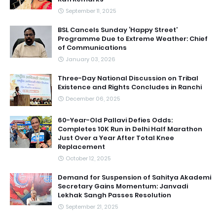
September 11, 2025
BSL Cancels Sunday ‘Happy Street’
Programme Due to Extreme Weather: Chief
of Communications
January 03, 2026
Three-Day National Discussion on Tribal
Existence and Rights Concludes in Ranchi
December 06, 2025
60-Year-Old Pallavi Defies Odds:
Completes 10K Run in Delhi Half Marathon
Just Over a Year After Total Knee
Replacement
October 12, 2025
Demand for Suspension of Sahitya Akademi
Secretary Gains Momentum: Janvadi
Lekhak Sangh Passes Resolution
September 21, 2025