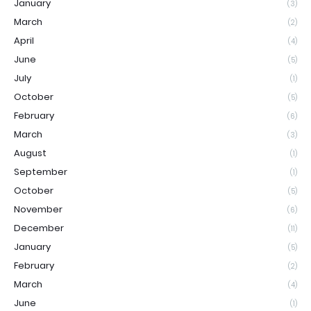
January
(3)
March
(2)
April
(4)
June
(5)
July
(1)
October
(5)
February
(6)
March
(3)
August
(1)
September
(1)
October
(5)
November
(6)
December
(11)
January
(5)
February
(2)
March
(4)
June
(1)