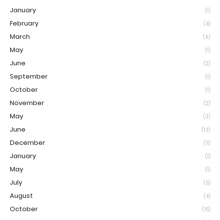
January
(1)
February
(4)
March
(6)
May
(1)
June
(2)
September
(1)
October
(1)
November
(2)
May
(3)
June
(13)
December
(11)
January
(1)
May
(1)
July
(5)
August
(4)
October
(15)