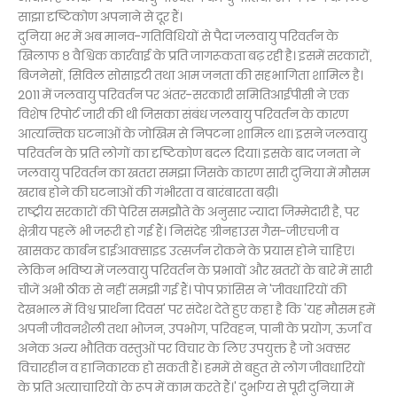
साझा दृष्टिकोण अपनाने से दूर हैं।
दुनिया भर में अब मानव-गतिविधियों से पैदा जलवायु परिवर्तन के
खिलाफ ८ वैश्विक कार्रवाई के प्रति जागरूकता बढ़ रही है। इसमें सरकारों,
बिजनेसों, सिविल सोसाइटी तथा आम जनता की सहभागिता शामिल है।
2011 में जलवायु परिवर्तन पर अंतर-सरकारी समितिआईपीसी ने एक
विशेष रिपोर्ट जारी की थी जिसका संबंध जलवायु परिवर्तन के कारण
आत्यन्तिक घटनाओं के जोखिम से निपटना शामिल था। इसने जलवायु
परिवर्तन के प्रति लोगों का दृष्टिकोण बदल दिया। इसके बाद जनता ने
जलवायु परिवर्तन का खतरा समझा जिसके कारण सारी दुनिया में मौसम
खराब होने की घटनाओं की गंभीरता व बारंबारता बढ़ी।
राष्ट्रीय सरकारों की पेरिस समझौते के अनुसार ज्यादा जिम्मेदारी है, पर
क्षेत्रीय पहलें भी जरूरी हो गई हैं। निसंदेह ग्रीनहाउस गैस-जीएचजी व
खासकर कार्बन डाईआक्साइड उत्सर्जन रोकने के प्रयास होने चाहिए।
लेकिन भविष्य में जलवायु परिवर्तन के प्रभावों और खतरों के बारे में सारी
चीजें अभी ठीक से नहीं समझी गई हैं। पोप फ्रांसिस ने 'जीवधारियों की
देखभाल में विश्व प्रार्थना दिवस' पर संदेश देते हुए कहा है कि 'यह मौसम हमें
अपनी जीवनशैली तथा भोजन, उपभोग, परिवहन, पानी के प्रयोग, ऊर्जा व
अनेक अन्य भौतिक वस्तुओं पर विचार के लिए उपयुक्त है जो अक्सर
विचारहीन व हानिकारक हो सकती हैं। हममें से बहुत से लोग जीवधारियों
के प्रति अत्याचारियों के रूप में काम करते हैं।' दुर्भाग्य से पूरी दुनिया में