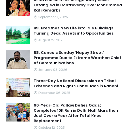
Entangled in Controversy Over Mohammed
Rafi Remarks
September 11, 2025
BSL Breathes New Life into Idle Buildings –
Turning Dead Assets into Opportunities
August 27, 2025
BSL Cancels Sunday ‘Happy Street’
Programme Due to Extreme Weather: Chief
of Communications
January 03, 2026
Three-Day National Discussion on Tribal
Existence and Rights Concludes in Ranchi
December 06, 2025
60-Year-Old Pallavi Defies Odds:
Completes 10K Run in Delhi Half Marathon
Just Over a Year After Total Knee
Replacement
October 12, 2025