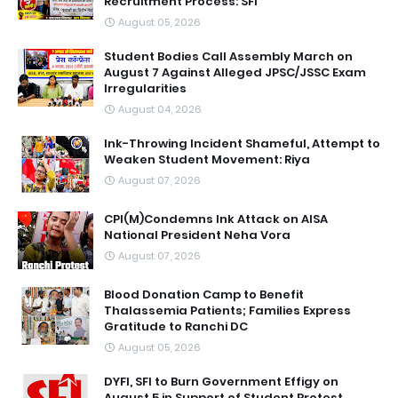
Recruitment Process: SFI
August 05, 2026
Student Bodies Call Assembly March on
August 7 Against Alleged JPSC/JSSC Exam
Irregularities
August 04, 2026
Ink-Throwing Incident Shameful, Attempt to
Weaken Student Movement: Riya
August 07, 2026
CPI(M)Condemns Ink Attack on AISA
National President Neha Vora
August 07, 2026
Blood Donation Camp to Benefit
Thalassemia Patients; Families Express
Gratitude to Ranchi DC
August 05, 2026
DYFI, SFI to Burn Government Effigy on
August 5 in Support of Student Protest