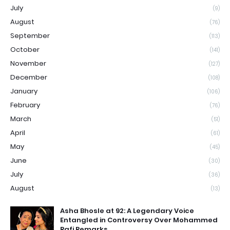
July
(9)
August
(76)
September
(113)
October
(141)
November
(127)
December
(108)
January
(106)
February
(76)
March
(51)
April
(61)
May
(45)
June
(30)
July
(36)
August
(13)
Asha Bhosle at 92: A Legendary Voice
Entangled in Controversy Over Mohammed
Rafi Remarks