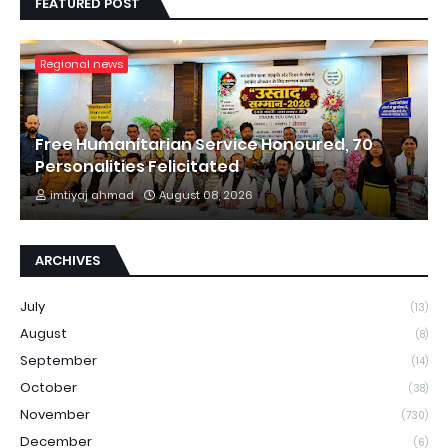
FEATURED POST
Regional news
Free Humanitarian Service Honoured, 70
Personalities Felicitated
imtiyaj ahmad
August 08, 2026
ARCHIVES
July
(13)
August
(8)
September
(14)
October
(38)
November
(730)
December
(6)