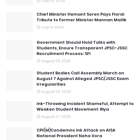
July 05, 2026
Chief Minister Hemant Soren Pays Floral
Tribute to Former Minister Mannan Mallik
July 14, 2026
Government Should Hold Talks with
Students, Ensure Transparent JPSC-JSSC
Recruitment Process: SFI
August 05, 2026
Student Bodies Call Assembly March on
August 7 Against Alleged JPSC/JSSC Exam
Irregularities
August 04, 2026
Ink-Throwing Incident Shameful, Attempt to
Weaken Student Movement: Riya
August 07, 2026
CPI(M)Condemns Ink Attack on AISA
National President Neha Vora