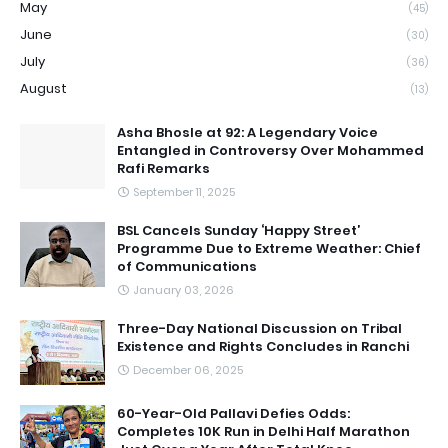
May
(45)
June
(30)
July
(36)
August
(13)
Asha Bhosle at 92: A Legendary Voice
Entangled in Controversy Over Mohammed
Rafi Remarks
September 11, 2025
BSL Cancels Sunday ‘Happy Street’
Programme Due to Extreme Weather: Chief
of Communications
January 03, 2026
Three-Day National Discussion on Tribal
Existence and Rights Concludes in Ranchi
December 06, 2025
60-Year-Old Pallavi Defies Odds:
Completes 10K Run in Delhi Half Marathon