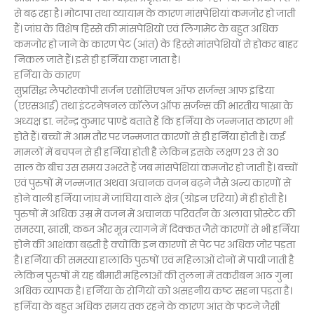
से बढ़ रहा है। मोटापा तथा व्यायाम के कारण मांसपेशियां कमजोर हो जाती
हैं। जांघ के विशेष हिस्से की मांसपेशियों एवं लिगामेंट के बहुत अधिक
कमजोर हो जाने के कारण पेट (आंत) के हिस्से मांसपेशियों से होकर बाहर
निकल जाते हैं। इसे ही हर्निया कहा जाता है।
हर्निया के कारण
सुप्रसिद्ध लैपरोस्कोपी सर्जन एसोसिएषन ऑफ सर्जन्स आफ इंडिया
(एएसआई) तथा इंटरनेषनल कॉलेज ऑफ सर्जन्स की भारतीय षाखा के
अध्यक्ष डा. नरेन्द्र कुमार पाण्डे बताते हैं कि हर्निया के जन्मजात कारण भी
होते हैं। बच्चों में आम तौर पर जन्मजात कारणों से ही हर्निया होती है। कई
मामलों में बचपन से ही हर्निया होती है लेकिन इसके लक्षण 23 से 30
साल के बीच उस समय उभरते हैं जब मांसपेशियां कमजोर हो जाती हैं। बच्चों
एवं पुरुषों में जन्मजात अथवा अचानक वजन बढ़ने जैसे अन्य कारणों से
होने वाली हर्निया जांघ में जांघिया वाले क्षेत्र (ग्रोइन एरिया) में ही होती है।
पुरुषों में अधिक उम्र में वजन में अचानक परिवर्तन के अलावा प्रोस्टेट की
समस्या, खांसी, कब्ज और मूत्र त्यागने में दिक्कत जैसे कारणों से भी हर्निया
होने की आशंका बढ़ती है क्योंकि इन कारणों से पेट पर अधिक जोर पड़ता
है। हर्निया की समस्या हालांकि पुरुषों एवं महिलाओं दोनों में पायी जाती है
लेकिन पुरुषों में यह बीमारी महिलाओं की तुलना में तकरीबन आठ गुना
अधिक व्यापक है। हर्निया के रोगियों को असहनीय कष्ट सहना पड़ता है।
हर्निया के बहुत अधिक समय तक रहने के कारण आंत के फटने जैसी