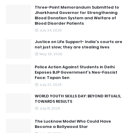
Three-Point Memorandum Submitted to
Jharkhand Governor for Strengthening
Blood Donation System and Welfare of
Blood Disorder Patients
July 24, 2026
Justice on Life Support- India's courts are
not just slow; they are stealing lives
May 26, 2026
Police Action Against Students in Delhi
Exposes BJP Government's Neo-Fascist
Face: Tapan Sen
July 22, 2026
WORLD YOUTH SKILLS DAY: BEYOND RITUALS,
TOWARDS RESULTS
July 15, 2026
The Lucknow Model Who Could Have
Become a Bollywood Star