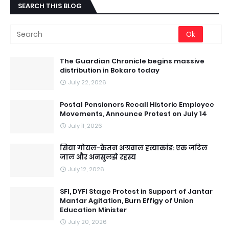
SEARCH THIS BLOG
The Guardian Chronicle begins massive
distribution in Bokaro today
July 22, 2026
Postal Pensioners Recall Historic Employee
Movements, Announce Protest on July 14
July 11, 2026
सिया गोयल-केतन अग्रवाल हत्याकांड: एक जटिल
जाल और अनसुलझे रहस्य
July 12, 2026
SFI, DYFI Stage Protest in Support of Jantar
Mantar Agitation, Burn Effigy of Union
Education Minister
July 20, 2026