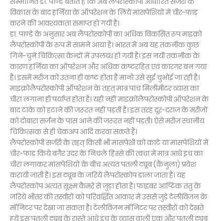
सम्मानित डा. पाण्डे बताते हैं कि अब लैपरोस्कोपी आधारित सर्जरी के
विकास के बाद हर्निया के ऑपरेशन के लिये मांसपेशियों में चीर-फाड़
करने की आवश्यकता समाप्त हो गयी है।
डा. पाण्डे के अनुसार अब लैपरोस्कोपी का अधिक विकसित रूप माइक्रो
लैपरोस्कोपी के रुप में सामने आया है। भारत में अब यह तकनीक कुछ
गिने-चुने चिकित्सा केन्द्रों में उपलब्ध हो गयी है। इस नयी तकनीक के
कारण हर्निया का ऑपरेशन और अधिक कष्टरहित एवं कारगर बन गया
है। इसमें मरीज को उतना ही कष्ट होता है मानो उसे सुई चुभोई जा रही है।
माइक्रोलैपरोस्कोपी ऑपरेशन के तहत् मात्र पांच मिलीमीटर व्यास का
चीरा लगाना ही पर्याप्त होता है। यही नहीं माइक्रोलैपरोस्कोपी ऑपरेशन के
बाद टांके को हटाने की जरूरत नहीं पड़ती है। इस तरह दूर-दराज के मरीजों
को दोबारा सर्जन के पास आने की जरूरत नहीं पड़ती। ऐसे मरीज स्थानीय
चिकित्सक से ही चेकअप आदि करवा सकते हैं।
लैपरोस्कोपी सर्जरी के तहत् किसी भी मांसपेशी को काटे या मांसपेशियों में
चीर-फाड़ किये बगैर उदर के निचले हिस्से की त्वचा में मात्र आधे इंच का
चीरा लगाकर मांसपेशियों के बीच अत्यंत पतली ट्यूब (कैनुला) प्रवेश
करायी जाती है। इस ट्यूब के जरिये लैपरोस्कोप डाला जाता है। यह
लैपरोस्कोप अत्यंत सूक्ष्म कैमरे से जुड़ा होता है। फाइबर आप्टिक तंतु के
जरिये भीतर की तस्वीरों को परिवर्द्धित आकार में उससे जुड़े टेलीविजन के
मॉनिटर पर देखा जा सकता है। टेलीविजन मॉनिटर पर तस्वीरों को देखते
हुये इस पतली ट्यूब के रास्ते आधे इंच के व्यास वाली एक और पतली ट्यूब