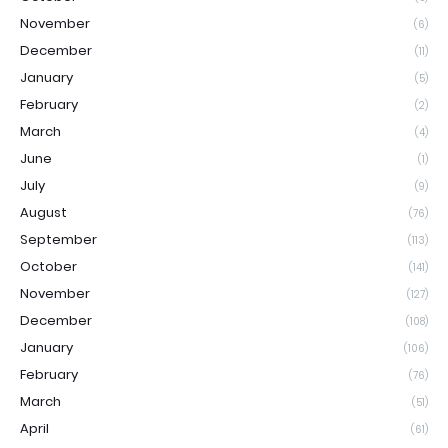
November
(6)
December
(11)
January
(5)
February
(2)
March
(4)
June
(1)
July
(9)
August
(76)
September
(113)
October
(141)
November
(127)
December
(108)
January
(106)
February
(76)
March
(51)
April
(61)