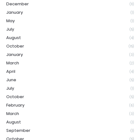
December
(11)
January
(1)
May
(1)
July
(5)
August
(4)
October
(15)
January
(3)
March
(2)
April
(4)
June
(5)
July
(1)
October
(5)
February
(6)
March
(3)
August
(1)
September
(1)
October
(5)