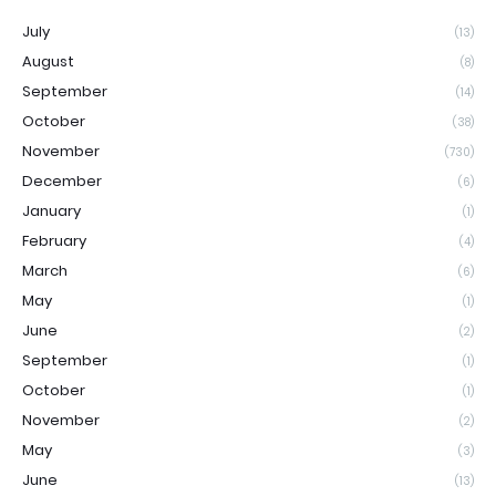
July
(13)
August
(8)
September
(14)
October
(38)
November
(730)
December
(6)
January
(1)
February
(4)
March
(6)
May
(1)
June
(2)
September
(1)
October
(1)
November
(2)
May
(3)
June
(13)