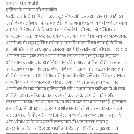
समस्या हो सकती है।
हर्निया के उपचार की तकनीकें
फरीदाबाद स्थित एषियन इंस्टीट्यूट ऑफ मेडिकल साइंसेज (ए आई एम
एस) के चेयरमैन डा. पाण्डे बताते हैं कि हर्निया के इलाज के लिये एकमात्र
उपाय ऑपरेशन है लेकिन अब लैपरोस्कोपी की मदद से हर्निया का
ऑपरेशन अत्यंत कष्टरहित एवं कारगर बन गया है। हर्निया के परम्परागत
ऑपरेशन के तहत हर्निया को काट कर निकाल लिया जाता है लेकिन
इस ऑपरेशन के साथ मुख्य समस्या यह है कि मरीज को ऑपरेशन के बाद
औसतन डेढ़ महीने तक आराम करने की जरूरत होती है। यही नहीं इस
ऑपरेशन के बाद दोबारा हर्निया होने की आशंका बनी रहती है। परम्परागत
ऑपेरशन के बाद दोबारा हर्निया होने की आशंका करीब 20 प्रतिशत तक
होती है। परम्परागत ऑपरेशन की तुलना में लीशटेंस्टियन रिपेयर नामक
तकनीक अधिक कारगर है और इस तकनीक से ऑपरेशन करने पर
ऑपरेशन के बाद दोबारा हर्निया होने की आशंका एक प्रतिशत से भी कम
होती है। इस तकनीक के तहत् कम से कम टांके लगाये जाते हैं और
कमजोर मांसपेशियों पर एक विशेष नेट रोपित कर दिया जाता है। हालांकि
इस तरीके से ऑपरेशन करने पर भी मांसपेशियों में चीर-फाड़ करने की
जरूरत पड़ती है और मरीज को ऑपेरशन के दौरान कष्ट सहना पड़ता है
और ऑपरेशन के बाद काफी समय तक विश्राम करना पड़ता है।
राश्ट्रपति प्रतिभा पाटिल के हाथों प्रतिश्ठित डा. बी सी राय पुरस्कार से