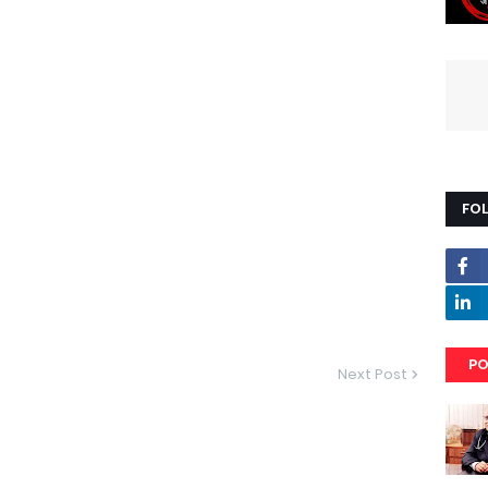
FO
PO
Next Post