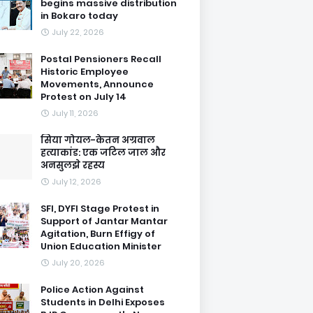
begins massive distribution
in Bokaro today
July 22, 2026
Postal Pensioners Recall
Historic Employee
Movements, Announce
Protest on July 14
July 11, 2026
सिया गोयल-केतन अग्रवाल
हत्याकांड: एक जटिल जाल और
अनसुलझे रहस्य
July 12, 2026
SFI, DYFI Stage Protest in
Support of Jantar Mantar
Agitation, Burn Effigy of
Union Education Minister
July 20, 2026
Police Action Against
Students in Delhi Exposes