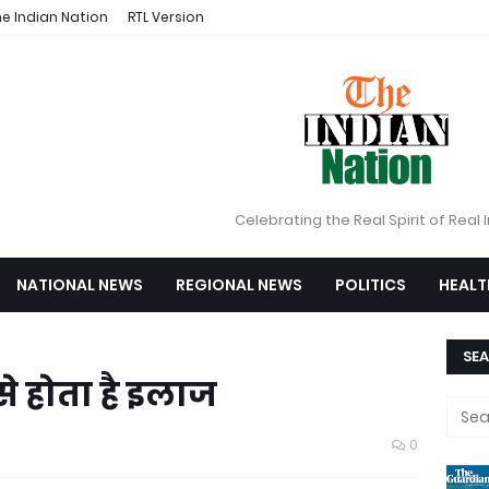
e Indian Nation
RTL Version
Celebrating the Real Spirit of Real 
NATIONAL NEWS
REGIONAL NEWS
POLITICS
HEALT
SEA
ैसे होता है इलाज
0