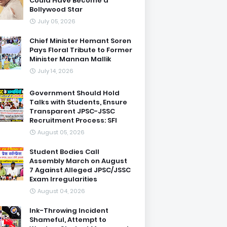
Could Have Become a
Bollywood Star
July 05, 2026
Chief Minister Hemant Soren
Pays Floral Tribute to Former
Minister Mannan Mallik
July 14, 2026
Government Should Hold
Talks with Students, Ensure
Transparent JPSC-JSSC
Recruitment Process: SFI
August 05, 2026
Student Bodies Call
Assembly March on August
7 Against Alleged JPSC/JSSC
Exam Irregularities
August 04, 2026
Ink-Throwing Incident
Shameful, Attempt to