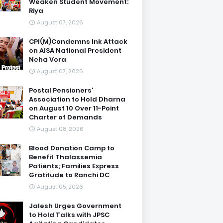
Weaken Student Movement:
Riya
August 07, 2026
CPI(M)Condemns Ink Attack
on AISA National President
Neha Vora
August 07, 2026
Postal Pensioners’
Association to Hold Dharna
on August 10 Over 11-Point
Charter of Demands
August 08, 2026
Blood Donation Camp to
Benefit Thalassemia
Patients; Families Express
Gratitude to Ranchi DC
August 05, 2026
Jalesh Urges Government
to Hold Talks with JPSC