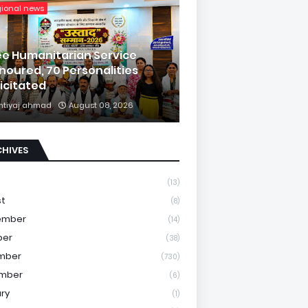
gional news
ee Humanitarian Service
noured, 70 Personalities
licitated
mtiyaj ahmad
August 08, 2026
CHIVES
(13)
st
(8)
ember
(14)
ber
(38)
mber
(730)
mber
(6)
ry
(1)