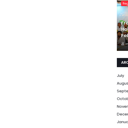
Re
Fr
Ho
Fe
i
AR
July
Augu
Sept
Octo
Nove
Dece
Janua