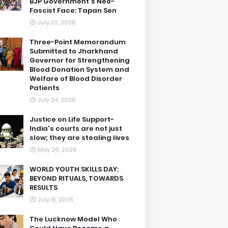
BJP Government's Neo-
Fascist Face: Tapan Sen
July 22, 2026
Three-Point Memorandum
Submitted to Jharkhand
Governor for Strengthening
Blood Donation System and
Welfare of Blood Disorder
Patients
July 24, 2026
Justice on Life Support-
India's courts are not just
slow; they are stealing lives
May 26, 2026
WORLD YOUTH SKILLS DAY:
BEYOND RITUALS, TOWARDS
RESULTS
July 15, 2026
The Lucknow Model Who