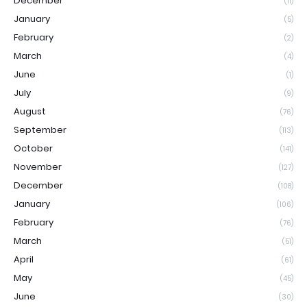
December
(11)
January
(5)
February
(2)
March
(4)
June
(1)
July
(9)
August
(76)
September
(113)
October
(141)
November
(127)
December
(108)
January
(106)
February
(76)
March
(51)
April
(61)
May
(45)
June
(30)