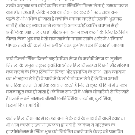
उनके अनुसार जब कोई व्यक्ति तक स्लिमिंग पिल्स लेता है, उसका वजन
कम होता रहता है, लेकिन दवा का सेवन बंद कर देने पर उसका वजन
पहले से भी अधिक हो जाता है क्योंकि दवा बंद करते ही उसकी भूख बढ़
जाती है और वह ज्यादा खाने लगता है। अगर कोई व्यक्ति बचपन से ही
अपौष्टिक आहार ले रहा हो और अपना वजन कम करने के लिए स्लिमिंग
पिल्स लेना शुरू कर दे तो कम खाने के कारण उसके शरीर में अनिवार्य
पोषक तत्वों की कमी हो जाएगी और वह कुपोषण का शिकार हो जाएगा।
नयी दिल्ली स्थित दिल्ली साइक्रेटिक सेंटर के मनोविशेषज्ञ डा. सुनील
मित्तल के अनुसार कुछ युवतियां और महिलायें छरहरा दिखने और मोटापा
कम करने के लिए स्लिमिंग पिल्स और डायटिंग के साथ- साथ व्यायाम
का भी सहारा लेते हैं। वे खाने में कैलोरी तो कम लेते हैं लेकिन अपनी
शारीरिक क्षमता से अधिक व्यायाम करते हैं जिससे कुछ ही दिनों में उनका
वजन बहुत कम हो जाता है। लेकिन साथ ही वे अनेक बीमारियों से घिर जाते
हैं। इनमें सबसे सामान्य बीमारी एनोरेक्सिया नरवोसा, बुलीमिया,
डिसमोर्फिया आदि हैं।
कई महिलायें बाजार में छरहरा बनाने के दावे के साथ बेची वाली दवाइयां
भी आज काफी संख्या में उपलब्ध हो गयी है, लेकिन ये मस्तिष्क के
हाइपोथैलेमस में स्थित भूख को नियंत्रित करने वाले केन्द्र को प्रभावित