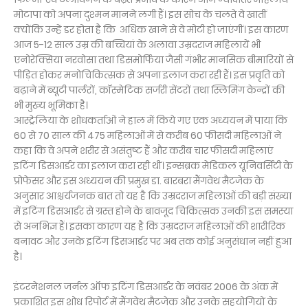
मोटापा को अपना दुश्मन मानने लगी हैं। इस सोच के चलते वे खातीं
क्योंकि उन्हें डर होता है कि अधिक खाने से वे मोटी हो जाएंगीं। इस कारण
आज 5-12 साल उम्र की बच्चियां के अलावा उम्रदराज महिलायें भी
एनोरेक्सिया नरवोसा तथा डिसमोर्फिया जैसी गंभीर मानसिक बीमारियों से
पीड़ित होकर मनोचिकित्सक से अपना इलाज करा रही हैं। इस प्रवृति को
बढ़ाने में ब्यूटी पार्लरों, कॉस्मेटिक सर्जरी सेंटरों तथा स्लिमिंग केन्द्रों की
भी मुख्य भूमिका है।
आस्ट्रेलिया के शोधकर्ताओं ने हाल में किये गए एक अध्ययन में पाया कि
60 से 70 साल की 475 महिलाओं में से करीब 60 फीसदी महिलाओं ने
कहा कि वे अपने शरीर से असंतुष्ट हैं और करीब चार फीसदी महिलाएं
इटिंग डिसआर्डर का इलाज करा रही थीं। इन्सब्रक मेडिकल यूनिवर्सिटी के
प्रोफेसर और इस अध्ययन की प्रमुख डा. बारबरा मैंगवेथ मैटजेक के
अनुसार आश्चर्यजनक बात तो यह है कि उम्रदराज महिलाओं की बड़ी संख्या
में इटिंग डिसआर्डर से ग्रस्त होने के बावजूद चिकित्सक उनकी इस समस्या
से अनभिज्ञ हैं। इसका कारण यह है कि उम्रदराज महिलाओं की शारीरिक
बनावट और उनके इटिंग डिसआर्डर पर अब तक कोई अनुसंधान नहीं हुआ
है।
इंटरनेशनल जर्नल ऑफ इटिंग डिसआर्डर के नवंबर 2006 के अंक में
प्रकाशित इस शोध रिपोर्ट में मैंगवेथ मैटजेक और उनके सहयोगियों के