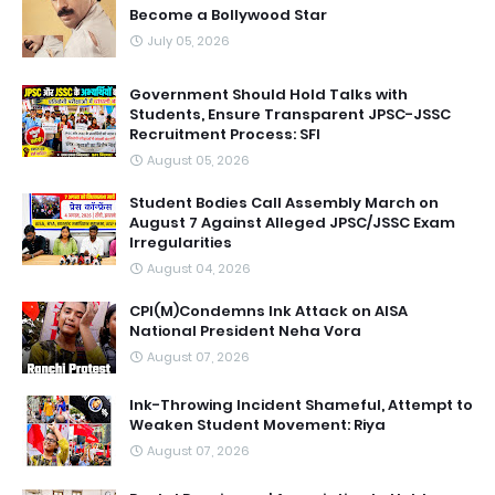
Become a Bollywood Star
July 05, 2026
Government Should Hold Talks with
Students, Ensure Transparent JPSC-JSSC
Recruitment Process: SFI
August 05, 2026
Student Bodies Call Assembly March on
August 7 Against Alleged JPSC/JSSC Exam
Irregularities
August 04, 2026
CPI(M)Condemns Ink Attack on AISA
National President Neha Vora
August 07, 2026
Ink-Throwing Incident Shameful, Attempt to
Weaken Student Movement: Riya
August 07, 2026