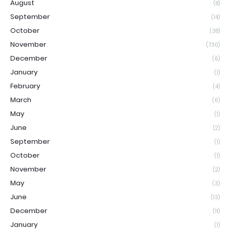
August
(8)
September
(14)
October
(38)
November
(730)
December
(6)
January
(1)
February
(4)
March
(6)
May
(1)
June
(2)
September
(1)
October
(1)
November
(2)
May
(3)
June
(13)
December
(11)
January
(1)