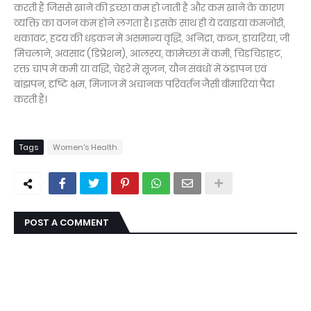
करती हैं जिससे खाने की इच्छा कम हो जाती है और कम खाने के कारण
व्यक्ति का वजन कम होने लगता है। इसके साथ ही ये दवाइयां कमजोरी,
थकावट, हदय की धड़कन में असमान्य वृद्धि, अनिद्रा, कब्ज, डायरिया, जी
मिचलाने, अवसाद (डिप्रेशन), आलस्य, कामेच्छा में कमी, चिड़चिड़ाहट,
रक्त चाप में कमी या वद्धि, चेहरे में सूजन, यौन संबंधों में ठंडापन एवं
बांझपन, दृष्टि भ्रम, मिजाज में अचानक परिवर्तन जैसी बीमारियां पैदा
करती हैं।
Tags
Women's Health
POST A COMMENT