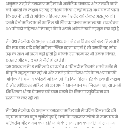
अनुसार उन्होंने उम्रदराज महिलाओं शारीरिक बनावट और उनकी खाने
की आदतों के लक्षण पर यह सर्वेक्षण किया। उन्होंने इस अध्ययन में पाया
कि 60 फीसदी से अधिक महिलाएं अपने शरीर को लेकर असंतुष्ट थीं।
इनमें वैसी महिलाएं भी शामिल थीं जिनका वजन सामान्य था। तकरीबन
90 फीसदी महिलाओं ने कहा कि वे अपने शरीर में चर्बी महसूस कर रही हैं।
मैंगवेथ मैटजेक के अनुसार इस अध्ययन से इस विचार को बल मिलता है
कि एक बार यदि कोई महिला स्लिम रहना चाहती है तो उसकी यह सोच
उम्र के साथ भी खत्म नहीं होती है। बल्कि उम्र बढ़ने पर भी उनके विचार,
इच्छाएं और पसंद पहले जैसे ही रहते हैं।
इस अध्ययन में 18 महिलाएं या करीब 4 फीसदी महिलाएं अपने शरीर में
विकृति महसूस कर रही थीं और उनमें इटिंग डिसआर्डर के लक्षण काफी
अधिक थे। अन्य 4 फीसदी महिलाओं में इटिंग डिसआर्डर के एक ही लक्षण
थे और अधिकतर महिलाओं का अपने खान-पान पर नियंत्रण था, या उनमें
शिथिलता थी या वे वजन को कम करने के लिए डाइयुरेटिक्स का
इस्तेमाल कर रही थीं।
मैंगवेथ मैटजेक के अनुसार उम्रदराज महिलाओं में इटिंग डिसआर्डर की
पहचान करना बहुत चुनौतीपूर्ण है क्योंकि उम्रदराज लोगों में उपापचय में
परिवर्तन और वजन कम होते जाने के साथ-साथ कमजोरी भी सामान्य