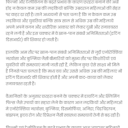
फिल्मों और टेलीविजन के बढ़़ते प्रभाव के कारण छरहरा बनाने की अंधी
होड़ न केवल कम उम्र की लड़कियों बल्कि उम्रदराज महिलाओं की सेहत
पर कहर ढा रही है। ताजे अध्ययनों से पता चला है कि न केवल कम उम्र
लड़कियां और युवतियां बल्कि साठ साल से अधिक उम्र की महिलायें
अपने अपने वजन और शारीरिक आकार को लेकर दुखी और तनावग्रस्त
रहने लगी हैं और इस चक्कर में वे खान-पान संबंधी अनिमितताओं (इटिंग
डिसआर्डर) की शिकार हो जाती हैं।
हालांकि आम तौर पर खान-पान संबंधी अनिमितताओं से जुड़ी एनोरेक्सिया
नरवोसा और बुल्मिया जैसी बीमारियों को मुख्य तौर पर किशोरियों एवं
युवतियों की समस्याएं मानी जाती रहीं हैं, लेकिन कुछ ऐसे साक्ष्य भी मिले
हैं जिनसे पता चलता है कि मध्य वय और उससे अधिक उम्र की महिलाएं भी
इटिंग डिसआर्डर की शिकार होती हैं और अपनी कद-काया को लेकर
तनावग्रस्त रहती हैं।
वैज्ञानिकों के अनुसार छरहरा बनने के चक्कर में डायटिंग और स्लिमिंग
पिल्स जैसे उपायों का सहारा लेने के कारण आज लड़कियों और महिलाओं
में एनोरेक्सिया नरवोसा, बुल्मिया, डिसमोर्फिया, अनिद्रा, चिड़चिड़ापन,
बांझपन, हृदय रोग और डिप्रेशन जैसी स्वास्थ्य समस्यायें तेजी से बढ़ रही हैं।
फिल्मों एवं टेलीविजन के बढ़ते प्रभाव के कारण आज ज्यादातर महिलायें