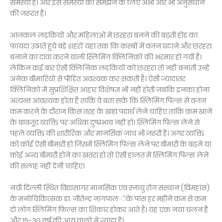
समस्या है। और इस समस्या को समझने के लिए अभी और भी अनुसंधान
की जरूरत है।
आजकल लड़कियों और महिलाओं में छरहरा बनने की बढ़ती होड़ का
फायदा उठाते हुये बड़े शहरों यहां तक कि कस्बों में वजन घटाने और छरहरा
बनाने का दावा करने वाली स्लिमिंग क्लिनिकों की भरमार हो गयी है।
लेकिन कई बार ऐसी क्लिनिक लड़कियों को छरहरा तो नहीं बनाती उन्हें
अनेक बीमारियों से पीड़ित अवश्यक कर सकती हैं। ऐसी ज्यादातर
क्लिनिकों में सुप्रशिक्षित आहार विशेषज्ञ भी नहीं होती जबकि इनका होना
अत्यन्त आवश्यक होता है ताकि वे बता सकें कि स्लिमिंग पिल्स से वजन
कम करने के दौरान किस तरह के खाद्य पदार्थ लेने चाहिए ताकि कम खाने
के बावजूद व्यक्ति पर अधिक दुष्प्रभाव नहीं हो। स्लिमिंग पिल्स लेने से
पहले व्यक्ति की शारीरिक और मानसिक जांच भी जरूरी है। अगर व्यक्ति
को कोई ऐसी बीमारी हो जिसमें स्लिमिंग पिल्स लेने पर बीमारी के बढ़ने या
कोई अन्य बीमारी होने का खतरा हो तो ऐसी हालत में स्लिमिंग पिल्स लेने
की सलाह नहीं देनी चाहिए।
नयी दिल्ली स्थित विद्यासागर मानसिक एवं स्नायु रोग संस्थान (विमहांस)
के मनोचिकित्सक डा. जीतेन्द्र नागपाल ेके पास हर महीने कम से कम
दो लोग स्लिमिंग फिल्स का शिकार होकर आते हैं। यह एक नया चलन है
और 15-30 वर्ष की आयु वालों में ज्यादा है।