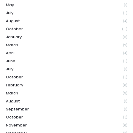
May
(1)
July
(5)
August
(4)
October
(15)
January
(3)
March
(2)
April
(4)
June
(5)
July
(1)
October
(5)
February
(6)
March
(3)
August
(1)
September
(1)
October
(5)
November
(6)