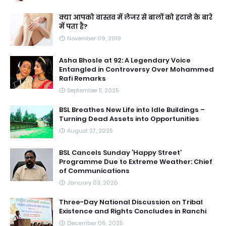
क्या आपको वास्तव में लेजर से बालों को हटाने के बारे
में पता है?
November 09, 2019
Asha Bhosle at 92: A Legendary Voice
Entangled in Controversy Over Mohammed
Rafi Remarks
September 11, 2025
BSL Breathes New Life into Idle Buildings –
Turning Dead Assets into Opportunities
August 27, 2025
BSL Cancels Sunday ‘Happy Street’
Programme Due to Extreme Weather: Chief
of Communications
January 03, 2026
Three-Day National Discussion on Tribal
Existence and Rights Concludes in Ranchi
December 06, 2025