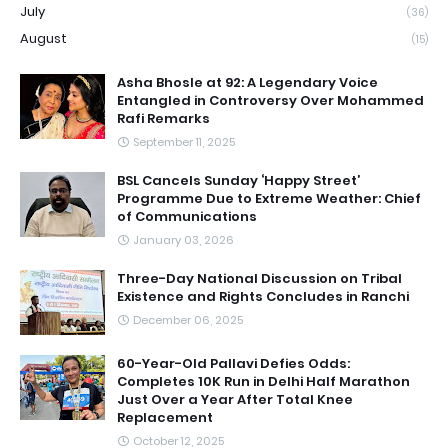
July
(36)
August
(15)
Asha Bhosle at 92: A Legendary Voice
Entangled in Controversy Over Mohammed
Rafi Remarks
September 11, 2025
BSL Cancels Sunday ‘Happy Street’
Programme Due to Extreme Weather: Chief
of Communications
January 03, 2026
Three-Day National Discussion on Tribal
Existence and Rights Concludes in Ranchi
December 06, 2025
60-Year-Old Pallavi Defies Odds:
Completes 10K Run in Delhi Half Marathon
Just Over a Year After Total Knee
Replacement
October 12, 2025