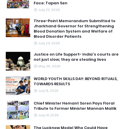
Face: Tapan Sen
July 22, 2026
Three-Point Memorandum Submitted to
Jharkhand Governor for Strengthening
Blood Donation System and Welfare of
Blood Disorder Patients
July 24, 2026
Justice on Life Support- India's courts are
not just slow; they are stealing lives
May 26, 2026
WORLD YOUTH SKILLS DAY: BEYOND RITUALS,
TOWARDS RESULTS
July 15, 2026
Chief Minister Hemant Soren Pays Floral
Tribute to Former Minister Mannan Mallik
July 14, 2026
The Lucknow Model Who Could Have