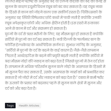
ललित मोहन पराषर के अनुसार ठंड या एलर्जी कड़ाके की ठंड की वजह से
सूजन के कारण इयूस्टैचियन ट्यूब को बंद कर सकता है। यह ट्यूब नाक
के हिस्से से कान को जोड़ने वाला एक संकीर्ण रास्ता है। चिकित्सकों के
अनुसार यह स्थिति विषेशकर छोटे बच्चों में पायी जाती है क्योंकि उनकी
ट्यूब अपेक्षाकृत छोटी और अधिक क्षैतिज होती है। इस रास्ते में रुकावट
आने से कान में दर्द और संक्रमण हो सकता है।
घुटनों के दर्द से ग्रस्त मरीजों के लिए, यह मौसम बुरा हो सकता है क्योंकि
सर्दियों में घुटनों का दर्द बढ़ सकता है। नयी दिल्ली के षालीमार बाग के
फोर्टिस हेल्थकेयर के आर्थोपेडिक सर्जन डा. सुभाश जांगिड़ के अनुसार,
''सर्दियों में घुटनों के दर्द के बढ़ने के कई कारण हैं। जैसे-जैसे तापमान
गिरता है आर्थराइटिस के बढ़ने की प्रवृति बढ़ती जाती है क्योंकि सर्दियों में
ठंडा मौसम जोड़ों की जकड़न को बढ़ा देता है जिससे घुटनों में तेज दर्द होता
है। तापमान में अधिक परितर्वन सूजन वाले जोड़ों के आसपास के हिस्सों में
भी सूजन पैदा कर सकता है, उसके आसपास के नर्व्स को भी प्रभावित कर
सकता है जो जोड़ों में दर्द और जकड़न को बढ़ा देता है।'' दबाव में कमी षरीर
के ऊतकों के प्रसार को बढ़ाकर पहले से सूजन वाले क्षेत्रों में सूजन और
दर्द को और बढ़ा देता है।
Tags
Health Articles