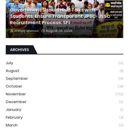
Government Should Hold Talks with
Students, Ensure Transparent JPSC-JSSC
Recruitment Process: SFI
imtiyaj ahmad
August 05, 2026
ARCHIVES
July
(13)
August
(8)
September
(14)
October
(38)
November
(730)
December
(6)
January
(1)
February
(4)
March
(6)