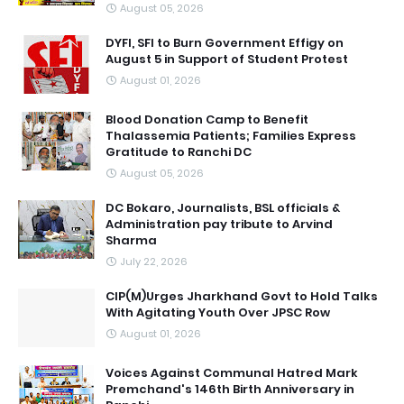
August 05, 2026
DYFI, SFI to Burn Government Effigy on
August 5 in Support of Student Protest
August 01, 2026
Blood Donation Camp to Benefit
Thalassemia Patients; Families Express
Gratitude to Ranchi DC
August 05, 2026
DC Bokaro, Journalists, BSL officials &
Administration pay tribute to Arvind
Sharma
July 22, 2026
CIP(M)Urges Jharkhand Govt to Hold Talks
With Agitating Youth Over JPSC Row
August 01, 2026
Voices Against Communal Hatred Mark
Premchand's 146th Birth Anniversary in