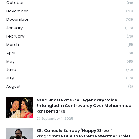
October
(141)
November
(127)
December
(108)
January
(106)
February
(76)
March
(51)
April
(61)
May
(45)
June
(30)
July
(36)
August
(6)
Asha Bhosle at 92: A Legendary Voice
Entangled in Controversy Over Mohammed
Rafi Remarks
September 11, 2025
BSL Cancels Sunday ‘Happy Street’
Programme Due to Extreme Weather: Chief