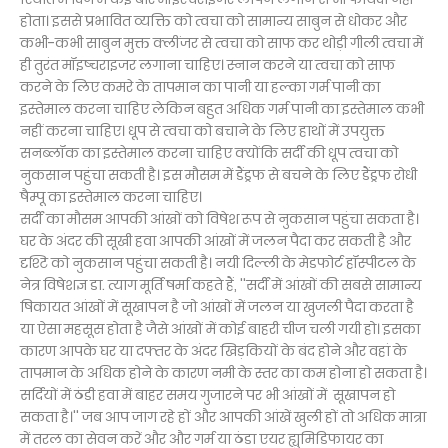
होता। इससे प्रभावित व्यक्ति को त्वचा को सामान्य साबुन से धोकर और
कभी-कभी साबुन मुक्त क्लींजर से त्वचा को साफ कर थोड़ी गीली त्वचा में
ही तुरंत मॉइष्चराइजर लगाना चाहिए। स्नान करने या त्वचा को साफ
करने के लिए कमरे के तापमान का पानी या हल्का गर्म पानी का
इस्तेमाल करना चाहिए लेकिन बहुत अधिक गर्म पानी का इस्तेमाल कभी
नहीं करना चाहिए। धूप से त्वचा को बचाने के लिए हाथों में उपयुक्त
सनब्लॉक का इस्तेमाल करना चाहिए क्योंकि सर्दी की धूप त्वचा को
नुकसान पहुंचा सकती है। इस मौसम में डैंड्रफ से बचने के लिए डैंड्रफ रोधी
षैम्पू का इस्तेमाल करना चाहिए।
सर्दी का मौसम आपकी आंखों को विषेश रूप से नुकसान पहुंचा सकता है।
घर के अंदर की सूखी हवा आपकी आंखों में जलन पैदा कर सकती है और
दृश्टि को नुकसान पहुंचा सकती है। नयी दिल्ली के मेडफोर्ट हॉस्पीटल के
नेत्र विषेशज्ञ डा. त्याग मूर्ति षर्मा कहते हैं, ''सर्दी में आंखों की सबसे सामान्य
षिकायत आंखों में सूखापन है जो आंखों में जलन या खुजली पैदा करता है
या ऐसा महसूस होता है जैसे आंखों में कोई बाहरी चीज चली गयी हो। इसका
कारण आपके घर या दफ्तर के अंदर खिड़कियों के बंद होने और वहां के
तापमान के अधिक होने के कारण नमी के स्तर का कम होना हो सकता है।
सर्दियों में ठंडी हवा में बाहर समय गुजारने पर भी आंखों में सूखापन हो
सकता है।'' जब आप जाग रहे हों और आपकी आंखें खुली हों तो अधिक मात्रा
में तरल का सेवन करें और और गर्म या ठंडा एयर ह्युमिडिफायर का