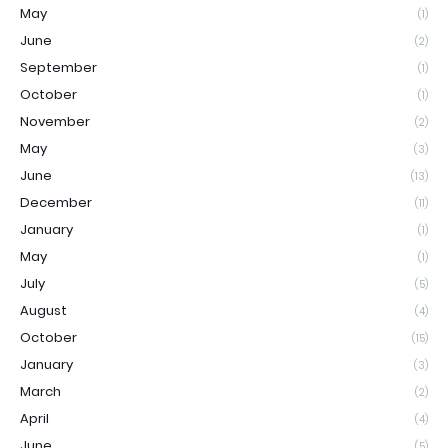
May
(1)
June
(2)
September
(1)
October
(1)
November
(2)
May
(3)
June
(13)
December
(11)
January
(1)
May
(1)
July
(5)
August
(4)
October
(15)
January
(3)
March
(2)
April
(4)
June
(5)