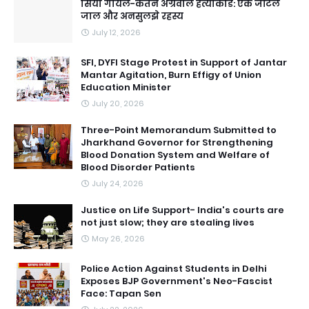
सिया गोयल-केतन अग्रवाल हत्याकांड: एक जटिल
जाल और अनसुलझे रहस्य
July 12, 2026
SFI, DYFI Stage Protest in Support of Jantar
Mantar Agitation, Burn Effigy of Union
Education Minister
July 20, 2026
Three-Point Memorandum Submitted to
Jharkhand Governor for Strengthening
Blood Donation System and Welfare of
Blood Disorder Patients
July 24, 2026
Justice on Life Support- India's courts are
not just slow; they are stealing lives
May 26, 2026
Police Action Against Students in Delhi
Exposes BJP Government's Neo-Fascist
Face: Tapan Sen