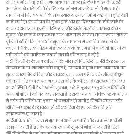
सर्दी का मौसम बहुत ही आनंददायक हो सकता है, लेकिन देष के ऊतरी
भाग में रहने वाले लोगों के लिए यह मौसम जानलेवा भी हो सकता है।
तापमान में गिरावट आने के साथ स्वास्थ्य समस्याओं में कई गुना वृद्धि देखी
जाने लगी है। इस मौसम के षुश्क होने और हर दिन पारा के नीचे जाने के
साथ हर रोज अस्पतालों, नर्सिंग होम और क्लिनिकों में सामान्य से तेज
बुखार और छाती में जकड़न के साथ आने वाले रोगियों की संख्या में तेजी से
वृद्धि हो रही है। दिन, रात और सुबह के तापमान में काफी अंतर होने के
कारण चिकित्सक मौसम में हो बदलाव के कारण होने वाली बीमारियों के
प्रति लोगों को पर्याप्त सावधानी बरतने की सलाह दे रहे हैं।
नयी दिल्ली के कैलाष कॉलोनी के नोवा स्पेषियलिटी सर्जरी के इंटरनल
मेडिसीन के डा. नवनीत कौर कहते हैं, ''सर्दियों में होने वाली बीमारियों का
मुख्य कारण बैक्टीरिया और वायरस का संक्रमण है। ठंड के मौसम में धूप
की कमी और कम तापमान वायरस और बैक्टीरिया के संक्रमणों के लिए
आदर्ष स्थिति होती है जो खांसी, जुकाम, गले में सूजन, फ्लू और सर्दियों की
अन्य बीमारियों को पैदा कर सकता है। इसके अलावा अधिक ठंड के मौसम
में षरीर की प्रतिरोधक क्षमता भी कमजोर हो जाती है जिसके कारण षरीर
विभिन्न प्रकार के वायरस और बैक्टीरिया के हमलों के प्रति अति
संवेदनषील हो जाता है।''
सर्दियों के आते ही त्वचा में सूखापन आने लगता है और त्वचा से पपड़ी सी
उखड़ने लगती है, इसके अलावा त्वचा में खुजली भी होने लगती है। ऐसी
स्थिति में दिन में कई बार मॉइस्चराइजर लोषन लगाने से भी फायदा नहीं