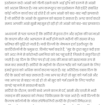
इस्तेमाल करें। आंखों को गीली रखने वाले आई ड्रॉप को डालने से आंखों
को आराम मिलता है। जब आप कम्प्यूटर का इस्तेमाल जैसे दृश्टि संबंधित
कोई जटिल कार्य कर रहे होते हैं तो आप आंखों को बार-बार नहीं झपकाते
हैं जो सर्दियों के आंखों के सूखापन को बढ़ावा दे सकता है। अगर कार्य करते
समय आपकी आंखें सूखी महसूस हो रही हों तो आंखों को बार-बार झपकाएं।
अध्ययनों से पता चलता है कि सर्दियों में हृदय रोग और स्ट्रोक की घटनाओं
के कारण मौत और अस्पताल में भर्ती होने वाले मरीजों की संख्या में 50
प्रतिषत की वृद्धि हो जाती है। नयी दिल्ली के नेषनल हार्ट इंस्टीच्यूट के
कार्डियोलॉजी के प्रमुख डा. विनोद षर्मा कहते हैं, ''मुंह के द्वारा बहुत ठंडी हवा
को अंदर लेने से कोरोनरी धमनियां को ठंड पहुंचती है जिससे वे संकुचित हो
जाती हैं। यह दिल के लिए पंप हो रहे रक्त की मात्रा को खतरनाक रूप से
कम कर सकती है। सर्दियों के महीनों के दौरान षरीर को गर्म रखने के लिए
हमारे हृदय को अधिक कार्य करना पड़ता है। यह अतिरिक्त दबाव दिल के
दौरे के खतरे को बढ़ा सकता है। जब आप घर में हों तो खुद को गर्म रखें और
जब आप घर से बाहर जा रहे हों तो भी खुद को गर्म रखने के लिए पर्याप्त
कपड़े पहनने में सावधानी बरतें।
सर्दियों के दौरान, काफी बच्चे अपने कान में दर्द, खांसी और छाती में भारी
जकड़न की समस्या को लेकर चिकित्सक के पास आते हैं। नयी दिल्ली के
कैलाष कॉलोनी के नोवा स्पेषियलिटी सर्जरी के ईएनटी विषेशज्ञ डा.