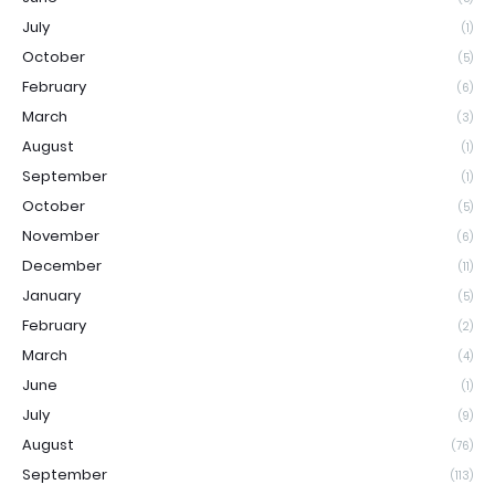
July
(1)
October
(5)
February
(6)
March
(3)
August
(1)
September
(1)
October
(5)
November
(6)
December
(11)
January
(5)
February
(2)
March
(4)
June
(1)
July
(9)
August
(76)
September
(113)