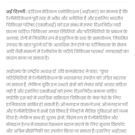
नई
दिल्ली
:
इंडियन मेडिकल एसोसिएशन (आईएमए) का मानना है कि
टेलीमेडिकेशन पूरी तरह से अवैध और अनैतिक है और इसलिए भारतीय
चिकित्सा परिषद (एमसीआई) को इस संबंध में स्पष्ट दिशानिर्देश जारी
करना चाहिए। चिकित्सा आपात स्थितियों और परिस्थितियों के प्रबंधन के
अलावा, रोगी में नियमित रूप से इंसुलिन के स्तर के समायोजन, नियमित
उपचार के तहत पुराने दर्द के अत्यधिक तेज होने पर दर्दनिवारक के सेवन
आदि जैसी मामलों में टेलीफ़ोन के जरिये चिकित्सा परामर्श लापरवाही का
कारण माना जा सकता है।
आईएमए के राष्ट्रीय अध्यक्ष डॉ. रवि वानखेडकर ने कहा, “कुछ
परिस्थितियों में टेलीमेडिकेशन के न्यायसंगत उपयोग को उचित ठहराया
जा सकता है, लेकिन चूंकि इन उभरते क्षेत्रों को लेकर कोई आचार संहिता
नहीं है और इसलिए एमसीआई को स्पष्ट दिशानिर्देश बनाना चाहिए
क्योंकि इस बारे में न्यायिक सक्रियता चिकित्सा के नेक पेशे के लिए
हानिकारक साबित हो सकती है। ऑनलाइन कंसल्टेशन, ऑनलाइन पर्चे
और टेलीमेडिसिन वे सभी ऐसे विषय हैं जिन्होंने नैतिक दुविधाओं को जन्म
दिया है। लेकिन साथ ही, दूरस्थ क्षेत्रों, विशेष रूप से टेलीमेडिसिन और
मोबाइल हेल्थ में स्वास्थ्य देखभाल प्रदान करने के लिए सूचना विस्फोट
और अग्रिम प्रौद्योगिकी का उपयोग किया जा सकता है। इसलिए आईएमए