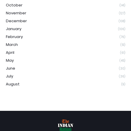
October
(141)
November
(127)
December
(108)
January
(106)
February
(76)
March
(51)
April
(61)
May
(45)
June
(30)
July
(36)
August
(9)