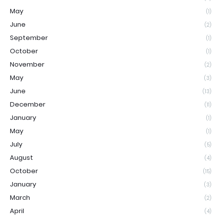
May
(1)
June
(2)
September
(1)
October
(1)
November
(2)
May
(3)
June
(13)
December
(11)
January
(1)
May
(1)
July
(5)
August
(4)
October
(15)
January
(3)
March
(2)
April
(4)