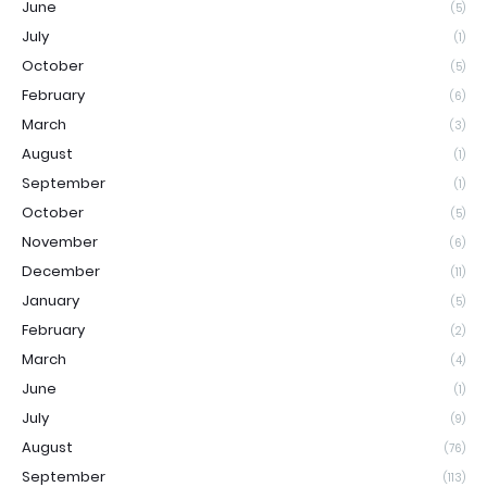
June
(5)
July
(1)
October
(5)
February
(6)
March
(3)
August
(1)
September
(1)
October
(5)
November
(6)
December
(11)
January
(5)
February
(2)
March
(4)
June
(1)
July
(9)
August
(76)
September
(113)