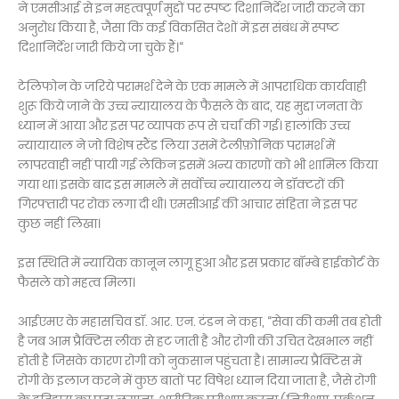
ने एमसीआई से इन महत्वपूर्ण मुद्दों पर स्पष्ट दिशानिर्देश जारी करने का
अनुरोध किया है, जैसा कि कई विकसित देशों में इस संबंध में स्पष्ट
दिशानिर्देश जारी किये जा चुके हैं।“
टेलिफोन के जरिये परामर्श देने के एक मामले में आपराधिक कार्यवाही
शुरू किये जाने के उच्च न्यायालय के फैसले के बाद, यह मुद्दा जनता के
ध्यान में आया और इस पर व्यापक रूप से चर्चा की गई। हालांकि उच्च
न्यायायाल ने जो विशेष स्टैंड लिया उसमें टेलीफ़ोनिक परामर्श में
लापरवाही नहीं पायी गई लेकिन इसमें अन्य कारणों को भी शामिल किया
गया था। इसके बाद इस मामले में सर्वोच्च न्यायालय ने डॉक्टरों की
गिरफ्तारी पर रोक लगा दी थी। एमसीआई की आचार संहिता ने इस पर
कुछ नहीं लिखा।
इस स्थिति में न्यायिक कानून लागू हुआ और इस प्रकार बॉम्बे हाईकोर्ट के
फैसले को महत्व मिला।
आईएमए के महासचिव डॉ. आर. एन. टंडन ने कहा, “सेवा की कमी तब होती
है जब आम प्रैक्टिस लीक से हट जाती है और रोगी की उचित देखभाल नहीं
होती है जिसके कारण रोगी को नुकसान पहुंचता है। सामान्य प्रैक्टिस में
रोगी के इलाज करने में कुछ बातों पर विषेश ध्यान दिया जाता है, जैसे रोगी