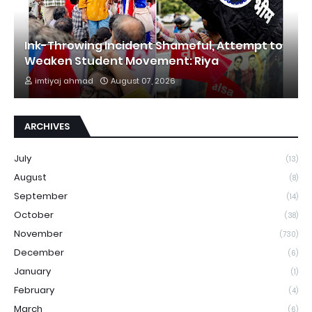
Ink-Throwing Incident Shameful, Attempt to
Weaken Student Movement: Riya
imtiyaj ahmad
August 07, 2026
ARCHIVES
July
(13)
August
(8)
September
(14)
October
(38)
November
(730)
December
(6)
January
(1)
February
(4)
March
(6)