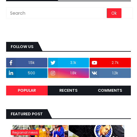
FOLLOW US
1.5k
3.1k
2.7k
500
1.8k
1.2k
POPULAR
RECENTS
COMMENTS
FEATURED POST
Regional news