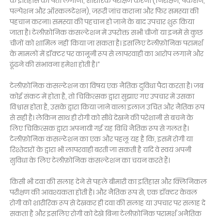
के इतिहास का पता लगाना, शारीरिक परीक्षण करना (निरीक्षण, पर्कशन,
पल्पेशन और ऑस्कलटेशन), जरूरी जांच कराना और फिर समस्या की
पहचान करना। समस्या की पहचान हो जाने के बाद उपचार शुरू किया
जाता है। टेलीफ़ोनिक कंसल्टेशन में उपरोक्त सभी चीजों या इनमें से कुछ
चीजों को शामिल नहीं किया जा सकता है। इसलिए टेलीफ़ोनिक परामर्श
के मामलों में डॉक्टर पर कानूनी रूप से लापरवाही का आरोप लगाने और
ढूंढने की संभावना हमेशा होती है।“
टेलीफ़ोनिक कंसल्टेशन का विषय एक नैतिक दुविधा पैदा करता है। जब
कोई संकट में होता है, तो चिकित्सक द्वारा सुझाए गए उपचार में उसका
विश्वास होता है, उसके द्वारा किया जाने वाला इलाज उचित और नैतिक रूप
से सही है। लेकिन साथ ही रोगी को सीधे देखने की परेशानी से बचने के
लिए चिकित्सक द्वारा अपनायी गई यह विधि नैतिक रूप से गलत है।
टेलीफ़ोनिक कंसल्टेशन का एक और पहलू यह है कि, इसमें रोगी या
रिश्तेदारों के द्वारा भी लापरवाही बरती जा सकती है यदि वे स्वयं अपनी
सुविधा के लिए टेलीफ़ोनिक कंसल्टेशन का चयन करते हैं।
किसी भी दवा की सलाह देने से पहले बीमारी का इतिहास और क्लिनिकल
परीक्षण की आवश्यकता होती है। और नैतिक रूप से, एक डॉक्टर केवल
रोगी को शारीरिक रूप से देखकर ही दवा की सलाह या उपचार पर सलाह दे
सकता है और इसलिए रोगी को देखे बिना टेलीफ़ोनिक परामर्श अनैतिक