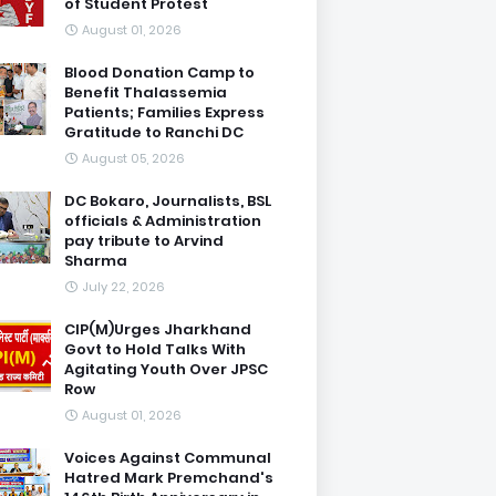
of Student Protest
August 01, 2026
Blood Donation Camp to
Benefit Thalassemia
Patients; Families Express
Gratitude to Ranchi DC
August 05, 2026
DC Bokaro, Journalists, BSL
officials & Administration
pay tribute to Arvind
Sharma
July 22, 2026
CIP(M)Urges Jharkhand
Govt to Hold Talks With
Agitating Youth Over JPSC
Row
August 01, 2026
Voices Against Communal
Hatred Mark Premchand's