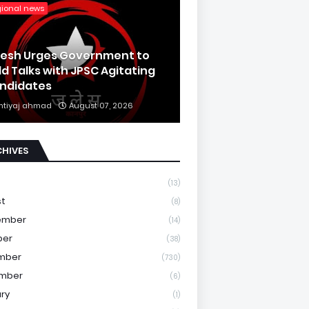
gional news
lesh Urges Government to
ld Talks with JPSC Agitating
ndidates
mtiyaj ahmad
August 07, 2026
CHIVES
(13)
st
(8)
ember
(14)
ber
(38)
mber
(730)
mber
(6)
ry
(1)