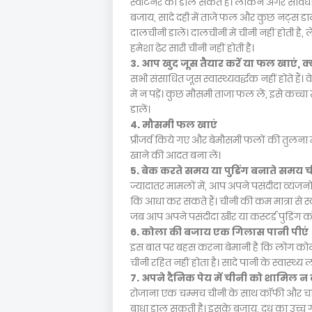
स्वीटनर को डाल सकते हैं। लेकिन अगर सावधान
बजाय, सादे दही में ताजे फल और कुछ नट्स ड
दालचीनी डालें। दालचीनी में चीनी नहीं होती है, ले
हमेशा ढेर सारी चीनी नहीं होती है।
3. आप खुद जूस तैयार करें या फल खाएं, 
सभी संसाधित जूस स्वास्थ्यवर्द्धक नहीं होते है
में न पड़ें। कुछ मौसमी ताजा फल लें, इसे कच्चा 
डालें।
4. मौसमी फल खाएं
प्रीजर्व किये गए और बेमौसमी फलों की तुलना 
खाने की आदत बना लें।
5. बेक करते समय या पुडिंग बनाते समय च
ज्यादातर मामलों में, आप अपने पसंदीदा व्यंजनों
कि आधा कर सकते हैं। चीनी की कम मात्रा से स्व
जब आप अपने पसंदीदा खीर या कस्टर्ड पुडिंग क
6. कोला की बजाय एक गिलास पानी पीएं
इस बात पर बहस करना बेमानी है कि लोग कोला 
चीनी रहित नहीं होता है। सादे पानी के स्वास्थ्य 
7. अपने दैनिक पेय में चीनी को शामिल न क
रोजाना एक चम्मच चीनी के साथ कॉफी और चाय प
बाधा डाल सकती है। इसके बजाय, दूध का उच्च ग