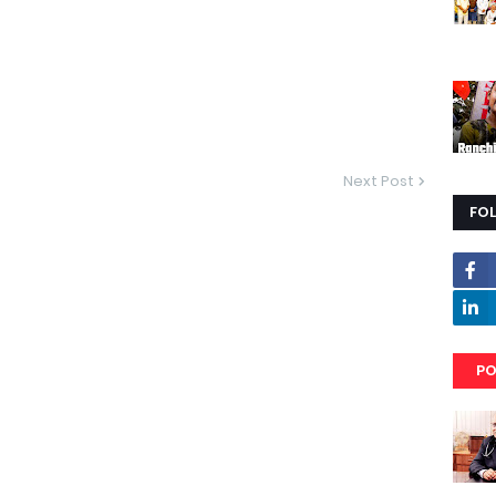
Next Post
FO
PO