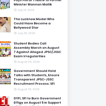
Pays Floral Tribute to Former
Minister Mannan Mallik
July 14, 2026
The Lucknow Model Who
Could Have Become a
Bollywood Star
July 05, 2026
Student Bodies Call
Assembly March on August
7 Against Alleged JPSC/JSSC
Exam Irregularities
August 04, 2026
Government Should Hold
Talks with Students, Ensure
Transparent JPSC-JSSC
Recruitment Process: SFI
August 05, 2026
DYFI, SFI to Burn Government
Effigy on August 5 in Support