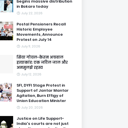
begins massive distribution
in Bokaro today
July 22, 2026
Postal Pensioners Recall
Historic Employee
Movements, Announce
Protest on July 14
July 11, 2026
सिया गोयल-केतन अग्रवाल
हत्याकांड: एक जटिल जाल और
अनसुलझे रहस्य
July 12, 2026
SFI, DYFI Stage Protest in
Support of Jantar Mantar
Agitation, Burn Effigy of
Union Education Minister
July 20, 2026
Justice on Life Support-
India's courts are not just