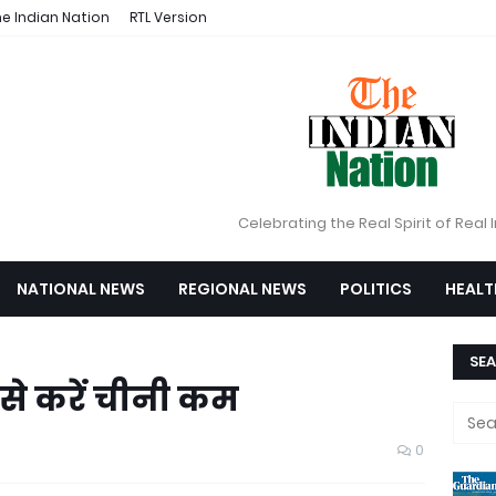
e Indian Nation
RTL Version
Celebrating the Real Spirit of Real 
NATIONAL NEWS
REGIONAL NEWS
POLITICS
HEALT
SEA
ैसे करें चीनी कम
0