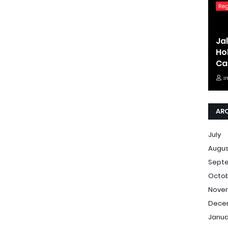
Re
Ja
Ho
Ca
i
AR
July
Augu
Sept
Octo
Nove
Dece
Janua