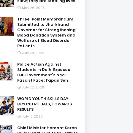
slow; they are stealing lives
May 26, 2026
Three-Point Memorandum
Submitted to Jharkhand
Governor for Strengthening
Blood Donation System and
Welfare of Blood Disorder
Patients
July 24, 2026
Police Action Against
Students in Delhi Exposes
BJP Government's Neo-
Fascist Face: Tapan Sen
July 22, 2026
WORLD YOUTH SKILLS DAY:
BEYOND RITUALS, TOWARDS
RESULTS
July 15, 2026
Chief Minister Hemant Soren