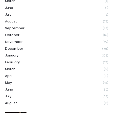
March
(4)
June
(1)
July
(9)
August
(76)
September
(113)
October
(141)
November
(127)
December
(108)
January
(106)
February
(76)
March
(51)
April
(61)
May
(45)
June
(30)
July
(36)
August
(15)