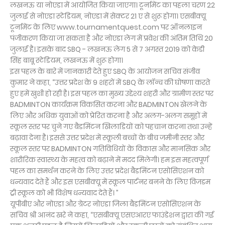
लखनऊ या नोएडा में आयोजित किया जाएगा। टूर्नामेंट का पहला चरण 22
जुलाई से नोएडा स्टेडियम, नोएडा में सेक्टर 21 ए से शुरू होगा। एसबीक्यू
टूर्नामेंट के लिए www.tournamentquest.com पर ऑनलाइन
पंजीकरण किया जा सकता है और नोएडा लेग में प्रवेश की अंतिम तिथि 20
जुलाई है। इसके बाद SBQ - लखनऊ लेग 5 से 7 अगस्त 2019 को केडी
सिंह बाबू स्टेडियम, लखनऊ में शुरू होगा।
इस पहल के बारे में जानकारी देते हुए SBQ के आयोजन सचिव संजीव
कुमार ने कहा, “उत्तर प्रदेश के 9 शहरों में SBQ के लॉन्च की घोषणा करते
हुए हमें खुशी हो रही है। इस पहल का मुख्य उद्देश्य शहरी और ग्रामीण स्तर पर
BADMINTON कार्यक्रम विकसित करना और BADMINTON खेलने के
लिए और अधिक युवाओं को प्रेरित करना है और अलग-अलग समूहों में
स्कूल स्तर पर चुने गए बैडमिंटन खिलाडियों को पहचान करना तथा उन्हें
बढ़ावा देना है। इससे उत्तर प्रदेश में स्कूली बच्चों के बीच जमीनी स्तर और
स्कूल स्तर पर BADMINTON गतिविधियों के विकास और मानसिक और
शारीरिक स्वास्थ्य के महत्व को बढ़ाने में मदद मिलेगी। हम इस महत्वपूर्ण
पहल का समर्थन करने के लिए उत्तर प्रदेश बैडमिंटन एसोसिएशन को
धन्यवाद देते हैं और इस एसबीक्यू में स्कूल पार्टनर बनने के लिए विजडम
ट्री स्कूल को भी विशेष धन्यवाद देते हैं। ”
यूपीबीए और नोएडा और ग्रेटर नोएडा जिला बैडमिंटन एसोसिएशन के
सचिव श्री आनंद खरे ने कहा, “एसबीक्यू एसएआरए फाउंडेशन द्वारा की गई