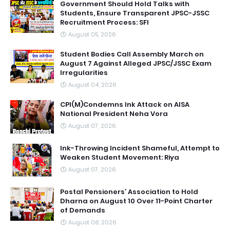
Government Should Hold Talks with
Students, Ensure Transparent JPSC-JSSC
Recruitment Process: SFI
August 05, 2026
Student Bodies Call Assembly March on
August 7 Against Alleged JPSC/JSSC Exam
Irregularities
August 04, 2026
CPI(M)Condemns Ink Attack on AISA
National President Neha Vora
August 07, 2026
Ink-Throwing Incident Shameful, Attempt to
Weaken Student Movement: Riya
August 07, 2026
Postal Pensioners’ Association to Hold
Dharna on August 10 Over 11-Point Charter
of Demands
August 08, 2026