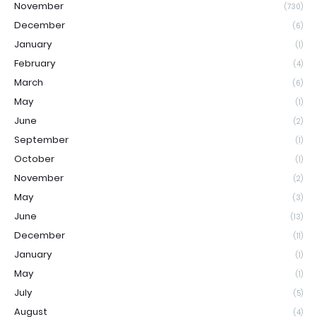
November
(730)
December
(6)
January
(1)
February
(4)
March
(6)
May
(1)
June
(2)
September
(1)
October
(1)
November
(2)
May
(3)
June
(13)
December
(11)
January
(1)
May
(1)
July
(5)
August
(4)