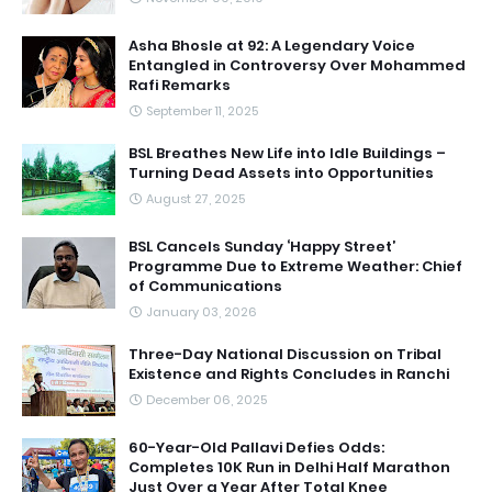
Asha Bhosle at 92: A Legendary Voice
Entangled in Controversy Over Mohammed
Rafi Remarks
September 11, 2025
BSL Breathes New Life into Idle Buildings –
Turning Dead Assets into Opportunities
August 27, 2025
BSL Cancels Sunday ‘Happy Street’
Programme Due to Extreme Weather: Chief
of Communications
January 03, 2026
Three-Day National Discussion on Tribal
Existence and Rights Concludes in Ranchi
December 06, 2025
60-Year-Old Pallavi Defies Odds:
Completes 10K Run in Delhi Half Marathon
Just Over a Year After Total Knee