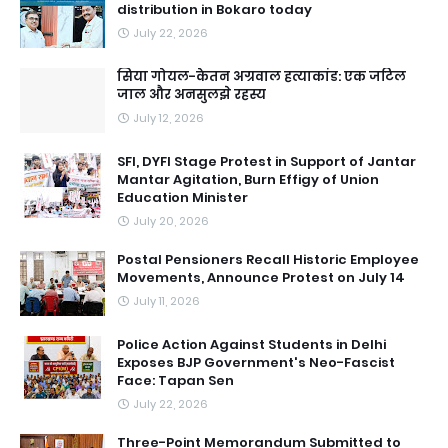
distribution in Bokaro today
July 22, 2026
सिया गोयल-केतन अग्रवाल हत्याकांड: एक जटिल
जाल और अनसुलझे रहस्य
July 12, 2026
SFI, DYFI Stage Protest in Support of Jantar
Mantar Agitation, Burn Effigy of Union
Education Minister
July 20, 2026
Postal Pensioners Recall Historic Employee
Movements, Announce Protest on July 14
July 11, 2026
Police Action Against Students in Delhi
Exposes BJP Government's Neo-Fascist
Face: Tapan Sen
July 22, 2026
Three-Point Memorandum Submitted to