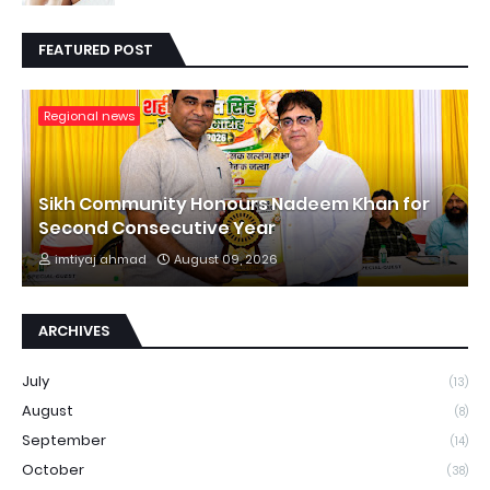
FEATURED POST
Regional news
Sikh Community Honours Nadeem Khan for
Second Consecutive Year
imtiyaj ahmad
August 09, 2026
ARCHIVES
July
(13)
August
(8)
September
(14)
October
(38)