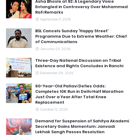
Asha Bhosle at 92: A Legendary Voice
Entangled in Controversy Over Mohammed
Rafi Remarks
September 11, 2025
BSL Cancels Sunday ‘Happy Street’
Programme Due to Extreme Weather: Chief
of Communications
January 03, 2026
Three-Day National Discussion on Tribal
Existence and Rights Concludes in Ranchi
December 06, 2025
60-Year-Old Pallavi Defies Odds:
Completes 10K Run in Delhi Half Marathon
Just Over a Year After Total Knee
Replacement
October 12, 2025
Demand for Suspension of Sahitya Akademi
Secretary Gains Momentum: Janvadi
Lekhak Sangh Passes Resolution