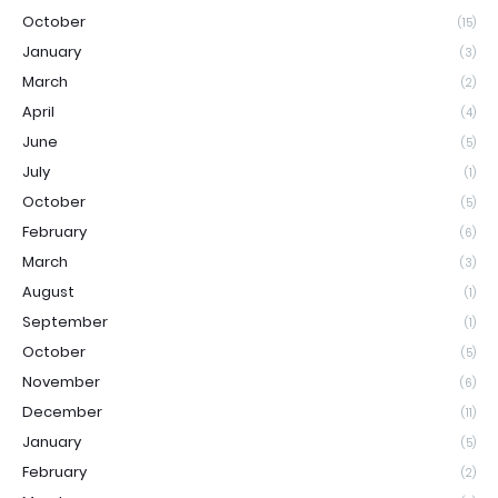
October
(15)
January
(3)
March
(2)
April
(4)
June
(5)
July
(1)
October
(5)
February
(6)
March
(3)
August
(1)
September
(1)
October
(5)
November
(6)
December
(11)
January
(5)
February
(2)