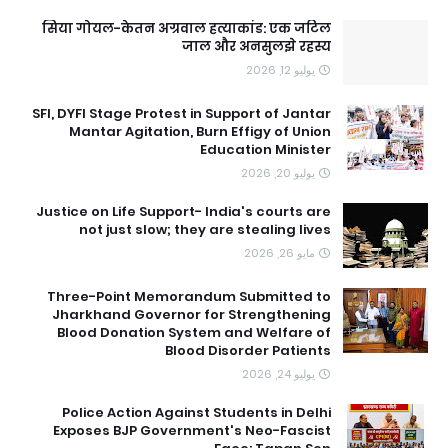
सिया गोयल-केतन अग्रवाल हत्याकांड: एक जटिल
जाल और अनसुलझे रहस्य
يوليو 12, 2026
SFI, DYFI Stage Protest in Support of Jantar
Mantar Agitation, Burn Effigy of Union
Education Minister
يوليو 20, 2026
Justice on Life Support- India's courts are
not just slow; they are stealing lives
مايو 26, 2026
Three-Point Memorandum Submitted to
Jharkhand Governor for Strengthening
Blood Donation System and Welfare of
Blood Disorder Patients
يوليو 24, 2026
Police Action Against Students in Delhi
Exposes BJP Government's Neo-Fascist