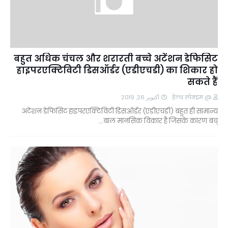
बहुत अधिक चंचल और शरारती बच्चे अटेंशन डेफिसिट
हाइपरएक्टिविटी डिसऑर्डर (एडीएचडी) का शिकार हो
सकते हैं
أكتوبر 26, 2019
@ हेल्थ स्पेक्ट्रम
अटेंशन डेफिसिट हाइपरएक्टिविटी डिसऑर्डर (एडीएचडी) बहुत ही सामान्य
बाल मानसिक विकार है जिसके कारण बच्…