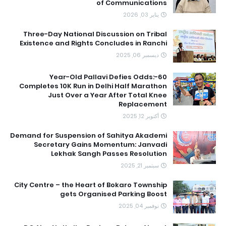
of Communications
يناير 03, 2026
Three-Day National Discussion on Tribal
Existence and Rights Concludes in Ranchi
ديسمبر 06, 2025
60-Year-Old Pallavi Defies Odds:
Completes 10K Run in Delhi Half Marathon
Just Over a Year After Total Knee
Replacement
أكتوبر 12, 2025
Demand for Suspension of Sahitya Akademi
Secretary Gains Momentum: Janvadi
Lekhak Sangh Passes Resolution
سبتمبر 21, 2025
City Centre – the Heart of Bokaro Township
gets Organised Parking Boost
نوفمبر 04, 2025