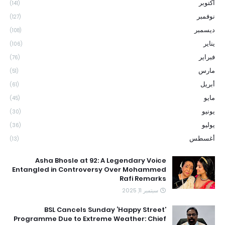
أكتوبر
(141)
نوفمبر
(127)
ديسمبر
(108)
يناير
(106)
فبراير
(76)
مارس
(51)
أبريل
(61)
مايو
(45)
يونيو
(30)
يوليو
(36)
أغسطس
(13)
Asha Bhosle at 92: A Legendary Voice
Entangled in Controversy Over Mohammed
Rafi Remarks
سبتمبر 11, 2025
BSL Cancels Sunday ‘Happy Street’
Programme Due to Extreme Weather: Chief