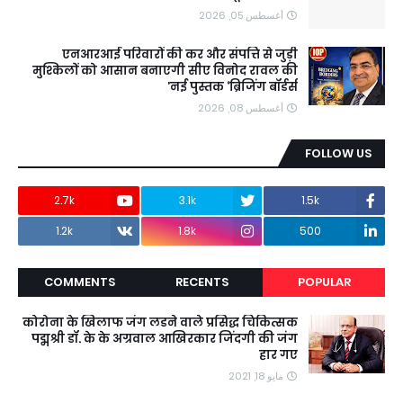
أغسطس 05, 2026
एनआरआई परिवारों की कर और संपत्ति से जुड़ी
मुश्किलों को आसान बनाएगी सीए विनोद रावल की
नई पुस्तक ‘ब्रिजिंग बॉर्डर्स’
أغسطس 08, 2026
FOLLOW US
2.7k
3.1k
1.5k
1.2k
1.8k
500
COMMENTS
RECENTS
POPULAR
कोरोना के खिलाफ जंग लडने वाले प्रसिद्ध चिकित्सक
पद्मश्री डॉ. के के अग्रवाल आखिरकार जिंदगी की जंग
हार गए
مايو 18, 2021