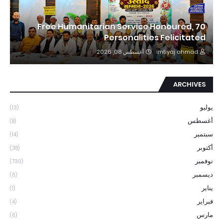
Free Humanitarian Service Honoured, 70
Personalities Felicitated
أغسطس 08, 2026
imtiyaj ahmad
ARCHIVES
يوليو
(13)
أغسطس
(8)
سبتمبر
(14)
أكتوبر
(38)
نوفمبر
(730)
ديسمبر
(6)
يناير
(1)
فبراير
(4)
مارس
(6)