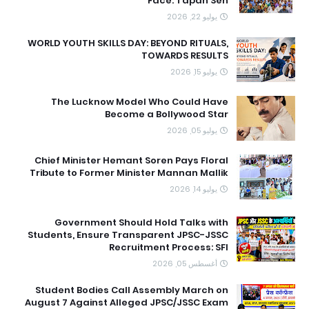
Face: Tapan Sen
يوليو 22, 2026
WORLD YOUTH SKILLS DAY: BEYOND RITUALS,
TOWARDS RESULTS
يوليو 15, 2026
The Lucknow Model Who Could Have
Become a Bollywood Star
يوليو 05, 2026
Chief Minister Hemant Soren Pays Floral
Tribute to Former Minister Mannan Mallik
يوليو 14, 2026
Government Should Hold Talks with
Students, Ensure Transparent JPSC-JSSC
Recruitment Process: SFI
أغسطس 05, 2026
Student Bodies Call Assembly March on
August 7 Against Alleged JPSC/JSSC Exam