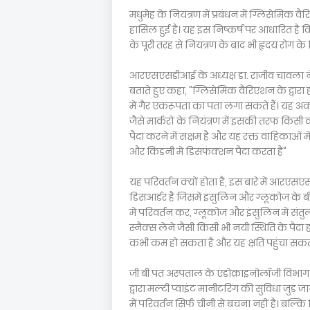
मधुमेह के नियंत्रण में प्रबंधन में ग्लिसेमिक
हासिल हुई है। यह इस निष्कर्ष पर आधारित है क
के पूरी तरह से नियंत्रण के बाद भी हृदय रोग क
आरएसएसडीआई के अध्यक्ष डा. राजीव चावला 
बताते हुए कहा, "ग्लिसेमिक वैरिएशन के द्वारा 
में गैर एकरूपता का पता लगा सकते हैं। यह अ
जैसे मार्करों के नियंत्रण में इसकी तरफ किसी 
पैदा करने में सक्षम है और यह रक्त वाहिकाओं म
और किडनी में डिसफंक्शन पैदा करता है"
यह परिवर्तन क्यों होता है, इस बारे में आरए
डिसआर्डर है जिसमें इंसुलिन और ग्लूकोज के 
में परिवर्तन कर, ग्लूकोज और इंसुलिन में सं
स्नैक्स लेने जैसी किसी भी नयी स्थिति के पै
कभी कम हो सकता है और यह क्षति पहुंचा सकता
जी बी पंत अस्पताल के एंडोक्राइनोलॉजी विभाग क
द्वारा मल्टी प्वाइंट मानीटरिंग की सुविधा जुड़ ज
में परिवर्तन सिर्फ चीनी से बचना नहीं है। 