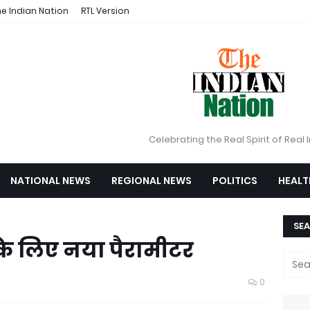
e Indian Nation
RTL Version
Celebrating the Real Spirit of Real 
NATIONAL NEWS
REGIONAL NEWS
POLITICS
HEALT
SEA
 के लिए नया पैरामीटर
0