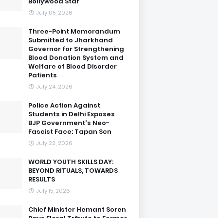
Bollywood Star
July 05, 2026
Three-Point Memorandum
Submitted to Jharkhand
Governor for Strengthening
Blood Donation System and
Welfare of Blood Disorder
Patients
July 24, 2026
Police Action Against
Students in Delhi Exposes
BJP Government's Neo-
Fascist Face: Tapan Sen
July 22, 2026
WORLD YOUTH SKILLS DAY:
BEYOND RITUALS, TOWARDS
RESULTS
July 15, 2026
Chief Minister Hemant Soren