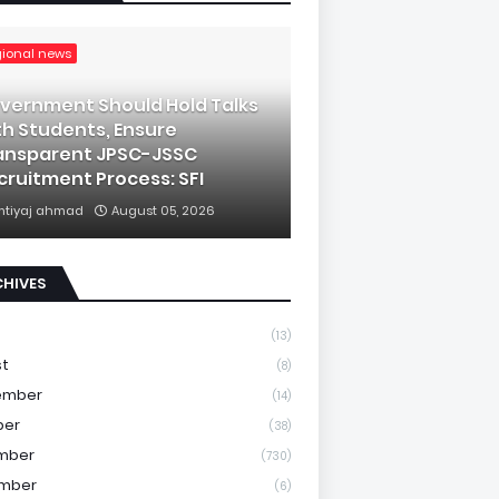
gional news
vernment Should Hold Talks
th Students, Ensure
ansparent JPSC-JSSC
cruitment Process: SFI
mtiyaj ahmad
August 05, 2026
CHIVES
(13)
st
(8)
ember
(14)
ber
(38)
mber
(730)
mber
(6)