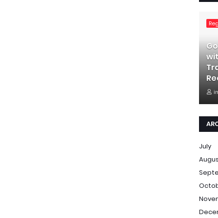
Re
Go
wi
Tr
Re
i
AR
July
Augu
Sept
Octo
Nove
Dece