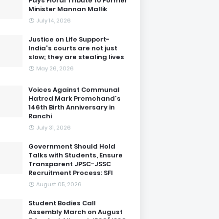
Pays Floral Tribute to Former
Minister Mannan Mallik
July 14, 2026
Justice on Life Support-
India's courts are not just
slow; they are stealing lives
May 26, 2026
Voices Against Communal
Hatred Mark Premchand's
146th Birth Anniversary in
Ranchi
July 31, 2026
Government Should Hold
Talks with Students, Ensure
Transparent JPSC-JSSC
Recruitment Process: SFI
August 05, 2026
Student Bodies Call
Assembly March on August