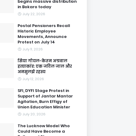
begins massive distribution
in Bokaro today
July 22, 2026
Postal Pensioners Recall
Historic Employee
Movements, Announce
Protest on July 14
July 11, 2026
सिया गोयल-केतन अग्रवाल
हत्याकांड: एक जटिल जाल और
अनसुलझे रहस्य
July 12, 2026
SFI, DYFI Stage Protest in
Support of Jantar Mantar
Agitation, Burn Effigy of
Union Education Minister
July 20, 2026
The Lucknow Model Who
Could Have Become a