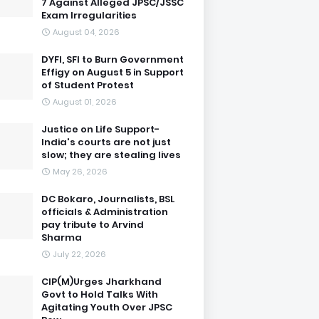
7 Against Alleged JPSC/JSSC
Exam Irregularities
August 04, 2026
DYFI, SFI to Burn Government
Effigy on August 5 in Support
of Student Protest
August 01, 2026
Justice on Life Support-
India's courts are not just
slow; they are stealing lives
May 26, 2026
DC Bokaro, Journalists, BSL
officials & Administration
pay tribute to Arvind
Sharma
July 22, 2026
CIP(M)Urges Jharkhand
Govt to Hold Talks With
Agitating Youth Over JPSC