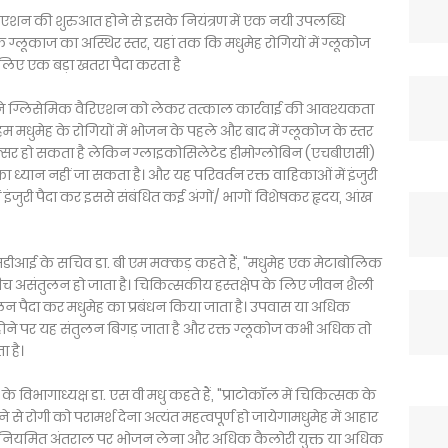
 वैरिएशन की शुरुआत होने से इसके नियंत्रण में एक नयी उपलब्धि
ि ग्लूकाज का अस्थिर स्तर, यहां तक कि मधुमेह रोगियों में ग्लूकोज
े लिए एक बड़ा खतरा पैदा करता है
ने ग्लिसेमिक वैरिएशन को लेकर तत्काल कार्रवाई की आवश्यकता
हम मधुमेह के रोगियों में भोजन के पहले और बाद में ग्लूकोज के स्तर
क्सर हो सकता है लेकिन ग्लाइकोसिलेटेड हीमोग्लोबिन (एचबीए1सी)
का ध्यान नहीं जा सकता है। और यह परिवर्तन रक्त वाहिकाओं में इंजुरी
ें इंजुरी पैदा कर इससे संबंधित कई अंगों/ भागों विशेषकर हृदय, आंख
सएसडीआई के सचिव डा. बी एम मक्कड़ कहते हैं, "मधुमेह एक मेटाबोलिक
बीच असंतुलन हो जाता है। चिकित्सकीय हस्तक्षेप के लिए जीवन शैली
तुलन पैदा कर मधुमेह का प्रबंधन किया जाता है। उपवास या अधिक
दा होने पर यह संतुलन बिगड़ जाता है और रक्त ग्लूकोज कभी अधिक तो
 है।
े विभागाध्यक्ष डा. एस वी मधु कहते हैं, "प्राटोकॉल में चिकित्सक के
ाने से रोगी को परामर्श देना अत्यंत महत्वपूर्ण हो जायेगामधुमेह में आहार
बल्कि नियमित अंतराल पर भोजन लेना और अधिक कैलोरी युक्त या अधिक