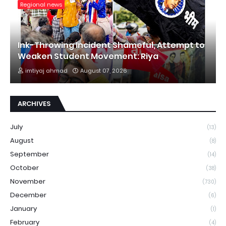
Regional news
Ink-Throwing Incident Shameful, Attempt to
Weaken Student Movement: Riya
imtiyaj ahmad
August 07, 2026
ARCHIVES
July
(13)
August
(8)
September
(14)
October
(38)
November
(730)
December
(6)
January
(1)
February
(4)