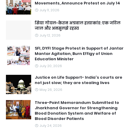
Movements, Announce Protest on July 14
July 11, 2026
सिया गोयल-केतन अग्रवाल हत्याकांड: एक जटिल
जाल और अनसुलझे रहस्य
July 12, 2026
SFI, DYFI Stage Protest in Support of Jantar
Mantar Agitation, Burn Effigy of Union
Education Minister
July 20, 2026
Justice on Life Support- India's courts are
not just slow; they are stealing lives
May 26, 2026
Three-Point Memorandum Submitted to
Jharkhand Governor for Strengthening
Blood Donation System and Welfare of
Blood Disorder Patients
July 24, 2026