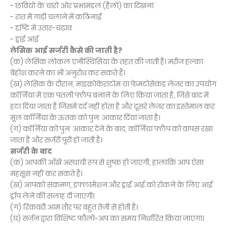
- छवियों के चारों ओर प्रभामंडल (हैलो) का दिखना
- रात में गाड़ी चलाने में कठिनाई
- दृष्टि में उतार-चढ़ाव
- ड्राई आई
लेसिक आई सर्जरी कैसे की जाती है?
(क) लेसिक लोकल एनीस्थिसिया के तहत की जाती है। मरीज हल्का
बेहोश करने का भी अनुरोध कर सकते हैं।
(ख) लेसिक के दौरान, माइक्रोकेराटोम या फेमटोसेकंड लेजर का उपयोग
कॉर्निया में एक पतली फ्लैप बनाने के लिए किया जाता है, जिसे बाद में
हटा दिया जाता है जिसमें दर्द नहीं होता है और दूसरे लेजर का इस्तेमाल कर
मूल कॉर्निया के ऊतक को पुनः आकार दिया जाता है।
(ग) कॉर्निया को पुनः आकार देने के बाद, कॉर्निया फ्लैप को वापस रखा
जाता है और सर्जरी पूरी हो जाती है।
सर्जरी के बाद
(क) आपकी आँखें अस्थायी रूप से शुष्क हो जाएंगी, हालांकि आप ऐसा
महसूस नहीं कर सकते हैं।
(ख) आपको संक्रमण, इंफ्लामेशन और ड्राई आई को रोकने के लिए आई
ड्राॅप लेने की सलाह दी जाएगी।
(ग) रिकवरी आम तौर पर बहुत तेजी से होती है।
(घ) सर्जन द्वारा विशिष्ट फौलो-अप का समय निर्धारित किया जाएगा।