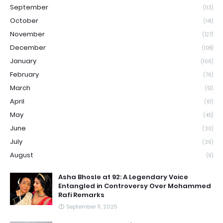
September
(113)
October
(141)
November
(127)
December
(108)
January
(106)
February
(76)
March
(51)
April
(61)
May
(45)
June
(30)
July
(36)
August
(9)
Asha Bhosle at 92: A Legendary Voice
Entangled in Controversy Over Mohammed
Rafi Remarks
September 11, 2025