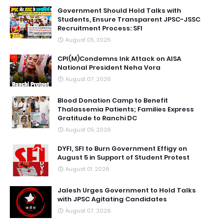
Government Should Hold Talks with
Students, Ensure Transparent JPSC-JSSC
Recruitment Process: SFI
August 05, 2026
CPI(M)Condemns Ink Attack on AISA
National President Neha Vora
August 07, 2026
Blood Donation Camp to Benefit
Thalassemia Patients; Families Express
Gratitude to Ranchi DC
August 05, 2026
DYFI, SFI to Burn Government Effigy on
August 5 in Support of Student Protest
August 01, 2026
Jalesh Urges Government to Hold Talks
with JPSC Agitating Candidates
August 07, 2026