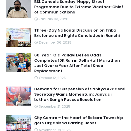
BSL Cancels Sunday ‘Happy Street’
Programme Due to Extreme Weather: Chief
of Communications
January 03, 2026
Three-Day National Discussion on Tribal
Existence and Rights Concludes in Ranchi
December 06, 2025
60-Year-Old Pallavi Defies Odds:
Completes 10K Run in Delhi Half Marathon
Just Over a Year After Total Knee
Replacement
October 12, 2025
Demand for Suspension of Sahitya Akademi
Secretary Gains Momentum: Janvadi
Lekhak Sangh Passes Resolution
September 21, 2025
City Centre – the Heart of Bokaro Township
gets Organised Parking Boost
November 04, 2025