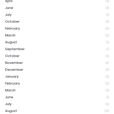
April
(4)
June
(5)
July
(1)
October
(5)
February
(6)
March
(3)
August
(1)
September
(1)
October
(5)
November
(6)
December
(11)
January
(5)
February
(2)
March
(4)
June
(1)
July
(9)
August
(76)