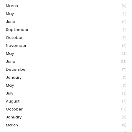
March
(6)
May
(1)
June
(2)
September
(1)
October
(1)
November
(2)
May
(3)
June
(13)
December
(11)
January
(1)
May
(1)
July
(5)
August
(4)
October
(15)
January
(3)
March
(2)