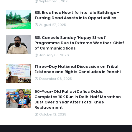
September 11, 2025
BSL Breathes New Life into Idle Buildings –
Turning Dead Assets into Opportunities
August 27, 2025
BSL Cancels Sunday ‘Happy Street’
Programme Due to Extreme Weather: Chief
of Communications
January 03, 2026
Three-Day National Discussion on Tribal
Existence and Rights Concludes in Ranchi
December 06, 2025
60-Year-Old Pallavi Defies Odds:
Completes 10K Run in Delhi Half Marathon
Just Over a Year After Total Knee
Replacement
October 12, 2025