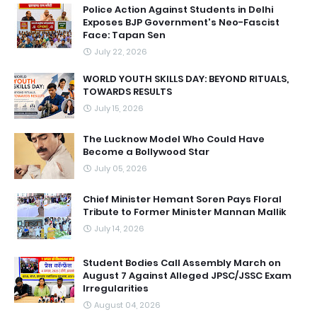
Police Action Against Students in Delhi
Exposes BJP Government's Neo-Fascist
Face: Tapan Sen
July 22, 2026
WORLD YOUTH SKILLS DAY: BEYOND RITUALS,
TOWARDS RESULTS
July 15, 2026
The Lucknow Model Who Could Have
Become a Bollywood Star
July 05, 2026
Chief Minister Hemant Soren Pays Floral
Tribute to Former Minister Mannan Mallik
July 14, 2026
Student Bodies Call Assembly March on
August 7 Against Alleged JPSC/JSSC Exam
Irregularities
August 04, 2026