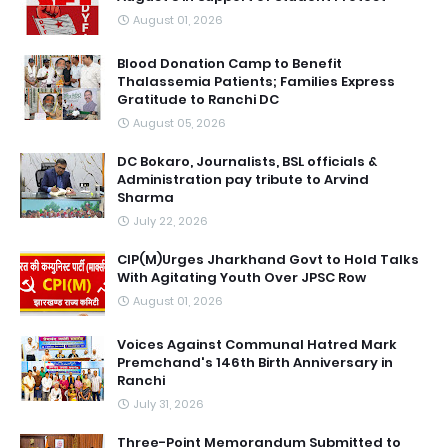
August 01, 2026
Blood Donation Camp to Benefit
Thalassemia Patients; Families Express
Gratitude to Ranchi DC
August 05, 2026
DC Bokaro, Journalists, BSL officials &
Administration pay tribute to Arvind
Sharma
July 22, 2026
CIP(M)Urges Jharkhand Govt to Hold Talks
With Agitating Youth Over JPSC Row
August 01, 2026
Voices Against Communal Hatred Mark
Premchand's 146th Birth Anniversary in
Ranchi
July 31, 2026
Three-Point Memorandum Submitted to