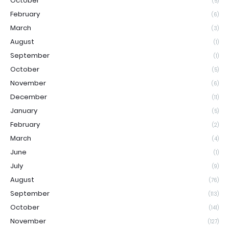
October
(5)
February
(6)
March
(3)
August
(1)
September
(1)
October
(5)
November
(6)
December
(11)
January
(5)
February
(2)
March
(4)
June
(1)
July
(9)
August
(76)
September
(113)
October
(141)
November
(127)