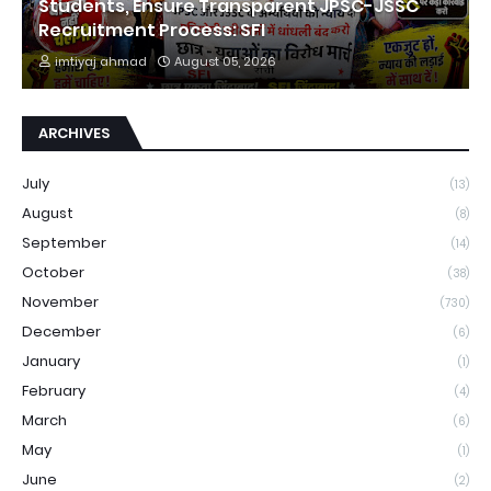
Students, Ensure Transparent JPSC-JSSC
Recruitment Process: SFI
imtiyaj ahmad
August 05, 2026
ARCHIVES
July
(13)
August
(8)
September
(14)
October
(38)
November
(730)
December
(6)
January
(1)
February
(4)
March
(6)
May
(1)
June
(2)