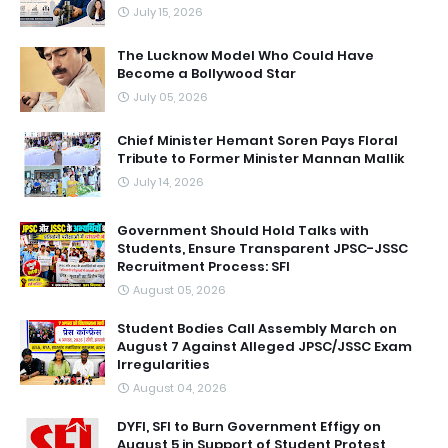
July 15, 2026
The Lucknow Model Who Could Have
Become a Bollywood Star
July 05, 2026
Chief Minister Hemant Soren Pays Floral
Tribute to Former Minister Mannan Mallik
July 14, 2026
Government Should Hold Talks with
Students, Ensure Transparent JPSC-JSSC
Recruitment Process: SFI
August 05, 2026
Student Bodies Call Assembly March on
August 7 Against Alleged JPSC/JSSC Exam
Irregularities
August 04, 2026
DYFI, SFI to Burn Government Effigy on
August 5 in Support of Student Protest