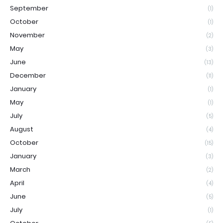
September
(1)
October
(1)
November
(2)
May
(3)
June
(13)
December
(11)
January
(1)
May
(1)
July
(5)
August
(4)
October
(15)
January
(3)
March
(2)
April
(4)
June
(5)
July
(1)