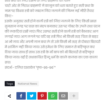
सती प्रथा को जिंदा रखने के लिए ब्राह्मणों की चाल
चारों ओर से निराश ब्राह्मणों नें कानून को धता बताते हुए सती प्रथा के
नाम पर विधवा स्त्री को जबरन जिंदा जलाने की निम्न नई नीति तैयार
किए:-
इसके अनुसार सती होने वाली स्त्री को जिंदा जलाने के लिए किसी खास
सुनसान जगह पर घास का मंडप बनाकर उस पर गोबर के उपले तथा चंदन
की लकड़ियां रखीं जाएं। फिर उसपर सती होने वाली स्त्री को बैठाकर आग
लगाई जाए। आग लगने पर यदि वह स्त्री फिर भी किसी तरह चिता से बाहर
आ भी जाय और अपनी जान बचा ले तो उसे किसी भी तरह से दोबारा बिरादरी
में शामिल नहीं किया जाय। उसे हमेशा के लिए समाज से बहिष्कृत कर
दिया जाय। साथ ही साथ उस स्त्री के माँ बाप को भी बिरादरी से बहिष्कृत
किया जाय। यही है तथाकथित हिन्दू धर्म के काले कलंक का एक काला
सच।
संदर्भ:- दलित दस्तावेज 'पृष्ठ-95-96'*
Tags
National News