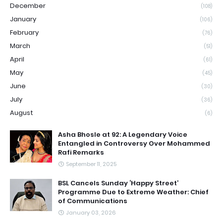
December
(108)
January
(106)
February
(76)
March
(51)
April
(61)
May
(45)
June
(30)
July
(36)
August
(6)
Asha Bhosle at 92: A Legendary Voice
Entangled in Controversy Over Mohammed
Rafi Remarks
September 11, 2025
BSL Cancels Sunday ‘Happy Street’
Programme Due to Extreme Weather: Chief
of Communications
January 03, 2026