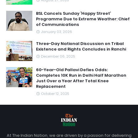
BSL Cancels Sunday ‘Happy Street’
Programme Due to Extreme Weather: Chief
of Communications
January 03, 2026
Three-Day National Discussion on Tribal
Existence and Rights Concludes in Ranchi
December 06, 2025
60-Year-Old Pallavi Defies Odds:
Completes 10K Run in Delhi Half Marathon
Just Over a Year After Total Knee
Replacement
October 12, 2025
At The Indian Nation, we are driven by a passion for delivering