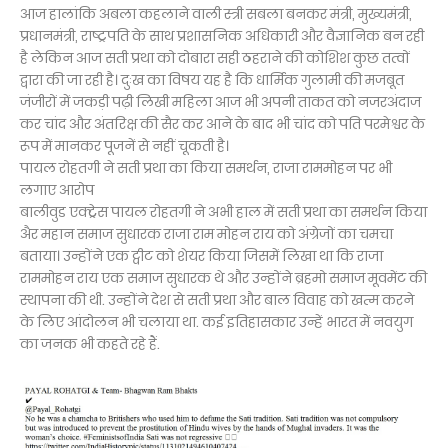
आज हालांकि अबला कहलाने वाली स्त्री सबला बनकर मंत्री, मुख्यमंत्री,
प्रधानमंत्री, राष्ट्रपति के साथ प्रशासनिक अधिकारी और वैज्ञानिक बन रही
है लेकिन आज सती प्रथा को दोबारा सही ठहराने की कोशिश कुछ तत्वों
द्वारा की जा रही है। दुःख का विषय यह है कि धार्मिक गुलामी की मजबूत
जंजीरों में जकड़ी पढ़ी लिखी महिला आज भी अपनी ताकत को नजरअंदाज
कर चांद और अंतरिक्ष की सैर कर आने के बाद भी चांद को पति परमेश्वर के
रूप में मानकर पूजनें से नहीं चूकती है।
पायल रोहतगी ने सती प्रथा का किया समर्थन, राजा राममोहन पर भी
लगाए आरोप
बालीवुड एक्ट्रेस पायल रोहतगी ने अभी हाल में सती प्रथा का समर्थन किया
अैर महान समाज सुधारक राजा राम मोहन राय को अंग्रेजों का चमचा
बताया। उन्होंने एक ट्वीट को शेयर किया जिसमें लिखा था कि राजा
राममोहन राय एक समाज सुधारक थे और उन्होंने ब्रहमो समाज मूवमेंट की
स्थापना की थी. उन्होंने देश से सती प्रथा और बाल विवाह को खत्म करने
के लिए आंदोलन भी चलाया था. कई इतिहासकार उन्हें भारत में नवयुग
का जनक भी कहते रहे हैं.