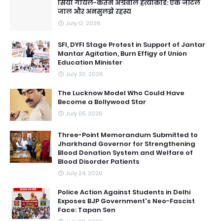
सिया गोयल-केतन अग्रवाल हत्याकांड: एक जटिल
जाल और अनसुलझे रहस्य
July 12, 2026
SFI, DYFI Stage Protest in Support of Jantar
Mantar Agitation, Burn Effigy of Union
Education Minister
July 20, 2026
The Lucknow Model Who Could Have
Become a Bollywood Star
July 05, 2026
Three-Point Memorandum Submitted to
Jharkhand Governor for Strengthening
Blood Donation System and Welfare of
Blood Disorder Patients
July 24, 2026
Police Action Against Students in Delhi
Exposes BJP Government's Neo-Fascist
Face: Tapan Sen