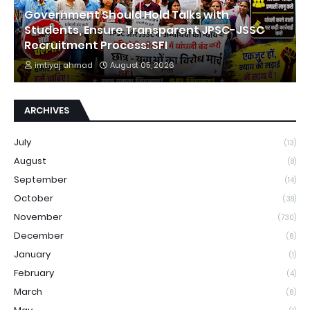
Government Should Hold Talks with
Students, Ensure Transparent JPSC-JSSC
Recruitment Process: SFI
imtiyaj ahmad
August 05, 2026
ARCHIVES
July
(13)
August
(8)
September
(14)
October
(38)
November
(730)
December
(6)
January
(1)
February
(4)
March
(6)