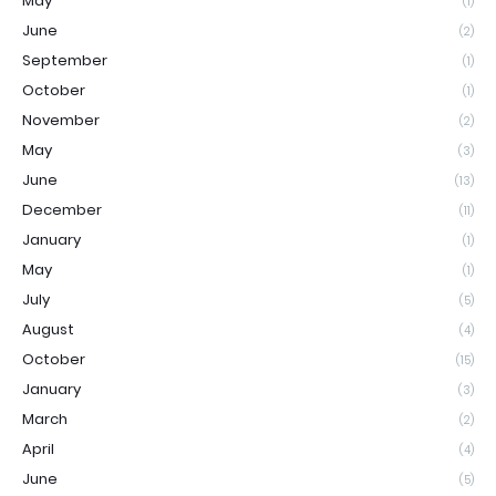
May
(1)
June
(2)
September
(1)
October
(1)
November
(2)
May
(3)
June
(13)
December
(11)
January
(1)
May
(1)
July
(5)
August
(4)
October
(15)
January
(3)
March
(2)
April
(4)
June
(5)