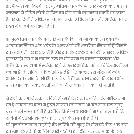
हॉस्पीटल्स के चैयरमैन डॉ. पुरुषोत्तम लाल के अनुसार ठंड के कारण उच्च
रक्तचाप से पीड़ित लोगों में दिल का दौरा पड़ने का खतरा काफी बढ़ जाता
हैजाड़े के दिनों में अधिक खाना, शराब का अधिक सेवन और अधिक तनाव
हृदय रोगों को आमंत्रण देते हैं।
डॉ. पुरूषोत्तम लाल के अनुसार जाड़े के दिनों में ठंड के कारण हृदय के
अलावा मस्तिष्क और शरीर के अन्य अंगों की धमनियां सिकडती हैं जिससे
रक्त प्रवाह में रूकावट आती है और रक्त के थक्के बनने की आशंका अधिक
हो जाती है। ऐसे में न केवल दिल के दौरे पड़ने के बल्कि मस्तिष्क और
शरीर के अन्य अंगों में स्ट्रोक पड़ने के खतरे अधिक होते हैं। चिकित्सकों का
कहना है कि सर्दियों में दिन छोटे होते हैं और अक्सर इस मौसम में लोग
अवसाद या तनाव के भी शिकार हो जाते हैं। व्यायाम करने की आदत और
खान-पान को लेकर बरती जाने वाली सावधानी भी कम हो जाती है
ये सभी कारण मिलकर सर्दियों में हमारे दिल को काफी संवेदनशील बना
देते हैं। सर्दियों के दिनों में हृदय रोगियों को सबसे अधिक सावधानी सुबह
बरतने की जरूरत होती है क्योंकि विभिन्न अध्ययनों से पता चलता है कि
सर्दियों में 53 प्रतिशत हृदयाघात सुबह के समय ही होते हैं।
डॉ. पुरुषोत्तम लाल कहते हैं कि सर्दियों की सुबह के तीन घंटे दिल और उच्च
रक्तचाप के मरीजों के लिए भारी पड़ते हैं। इस दौरान रक्तचाप काफी बढ़