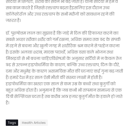
सर्दियों में सिगरेट, शराब का सेवन भी बढ़ जाता है। यानी सर्दियों में हम वे
सब काम करते हैं जिससे रक्तचाप बढ़ता हैइसलिए इस दौरान उच्च
कॉलेस्टेरॉल और उच्च रक्तचाप के सभी मरीजों को सावधान रहने की
जरूरत है।
डॉ. पुरूषोत्तम लाल का सुझाव है कि जाड़े में दिल की हिफाजत करने का
सबसे अच्छा तरीका शरीर को गर्म रखना, अधिक समय तक ठंड के संपर्क
में रहने से बचना और खुली जगह में शारीरिक श्रम करने से परहेज करना
है। इसके अलावा शराब, मादक पदार्थों, अधिक वसा वाले भोजन तथा
मिठाइयों से भी बचना चाहिएविशेषज्ञों के अनुसार सर्दियों में न केवल तेज
ठंड से उत्पन्न हाइपोथर्मिया के कारण, बल्कि उच्च रक्तचाप, दिल के दौरे,
दमा और मधुमेह के कारण असामयिक मौत की घटनाएं कई गुना बढ़ जाती
हैं। हमारे देश में हर साल ऐसी मौतों की संख्या लाखों में होती है।
हाइपोथर्मिया का खतरा एक साल से कम उम्र के बच्चों तथा बुजुर्गों को
बहुत अधिक होता है। अनुमान है कि जब कभी भी तापमान सामान्य से एक
डिग्री सेल्सियस घटता है तब करीब आठ हजार बुजुर्ग मौत के हवाले हो जाते
हैं।
Tags
Health Articles