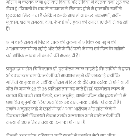
मौसम ने करवट लेना शुरू कर दिया है और सर्दियों ने दस्तक देना शुरू कर
दिया है। दिवाली के बाद से तापमान में गिरावट होने से हालांकि गर्मी से
छुटकारा मिल गया है लेकिन इसके साथ ही वायरल संक्रमणों, सर्दी-
जुकाम, श्वसन समस्या, दमा, फेफडे और हृदय की समस्याएं तेजी से बढ़ रही
हैं।
आने वाले समय में पिछले साल की तुलना में अधिक ठंड पड़ने की
आशंका जतायी जा रही है और ऐसे में विशेषज्ञों ने दमा एवं दिल के मरीजों
को अधिक सावधानी बरतने की सलाह दी है।
प्रमुख हृदय रोग चिकित्सक डॉ. पुरूषोत्तम लाल कहते हैं कि सर्दियों में हृदय
और उच्च रक्त चाप के मरीजों को सावधान रहने की जरूरत है क्योंकि
गर्मियों के मुकाबले सर्दी के मौसम में दिल के दौरे तथा स्ट्रोक से होने वाली
मौत के मामले 26 से 36 प्रतिशत तक बढ़ जाते हैं। डॉ. परूषोत्तम लाल ने
बताया कि बच्चों तथा फेफडे, दमा, मधुमेह, आर्थराइटिस और हृदय रोगों से
प्रभावित बुजुर्गों के लिए अत्यधिक ठंड खतरनाक साबित हो सकती है।
उनके अनुसार जाड़े में छाती में दर्द अथवा भारीपन और सांस लेने में
दिक्कत जैसी शिकायतें लेकर उनके अस्पताल आने वाले मरीजों की
संख्या में 30 प्रतिशत तक का इजाफा हो जाता है
दिल्ली, उत्तर प्रदेश, हरियाणा आदि राज्यों में कार्यरत मेट्रो ग्रुप ऑफ