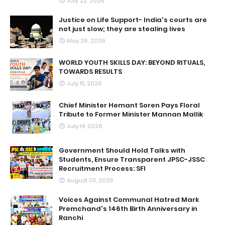
July 22, 2026
Justice on Life Support- India's courts are
not just slow; they are stealing lives
May 26, 2026
WORLD YOUTH SKILLS DAY: BEYOND RITUALS,
TOWARDS RESULTS
July 15, 2026
Chief Minister Hemant Soren Pays Floral
Tribute to Former Minister Mannan Mallik
July 14, 2026
Government Should Hold Talks with
Students, Ensure Transparent JPSC-JSSC
Recruitment Process: SFI
August 05, 2026
Voices Against Communal Hatred Mark
Premchand's 146th Birth Anniversary in
Ranchi