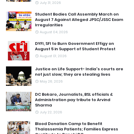
July 31, 2026
Student Bodies Call Assembly March on
August 7 Against Alleged JPSC/JSSC Exam
Irregularities
August 04, 2026
DYFI, SFI to Burn Government Effigy on
August 5 in Support of Student Protest
August 01, 2026
Justice on Life Support- India's courts are
not just slow; they are stealing lives
May 26, 2026
DC Bokaro, Journalists, BSL officials &
Administration pay tribute to Arvind
Sharma
July 22, 2026
Blood Donation Camp to Benefit
Thalassemia Patients; Families Express