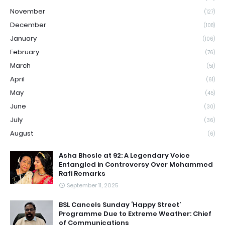
November
(127)
December
(108)
January
(106)
February
(76)
March
(51)
April
(61)
May
(45)
June
(30)
July
(36)
August
(6)
Asha Bhosle at 92: A Legendary Voice
Entangled in Controversy Over Mohammed
Rafi Remarks
September 11, 2025
BSL Cancels Sunday ‘Happy Street’
Programme Due to Extreme Weather: Chief
of Communications