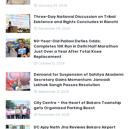
January 03, 2026
Three-Day National Discussion on Tribal
Existence and Rights Concludes in Ranchi
December 06, 2025
60-Year-Old Pallavi Defies Odds:
Completes 10K Run in Delhi Half Marathon
Just Over a Year After Total Knee
Replacement
October 12, 2025
Demand for Suspension of Sahitya Akademi
Secretary Gains Momentum: Janvadi
Lekhak Sangh Passes Resolution
September 21, 2025
City Centre – the Heart of Bokaro Township
gets Organised Parking Boost
November 04, 2025
DC Ajay Nath Jha Reviews Bokaro Airport