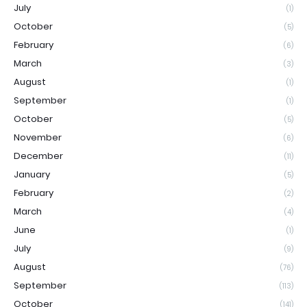
July
(1)
October
(5)
February
(6)
March
(3)
August
(1)
September
(1)
October
(5)
November
(6)
December
(11)
January
(5)
February
(2)
March
(4)
June
(1)
July
(9)
August
(76)
September
(113)
October
(141)