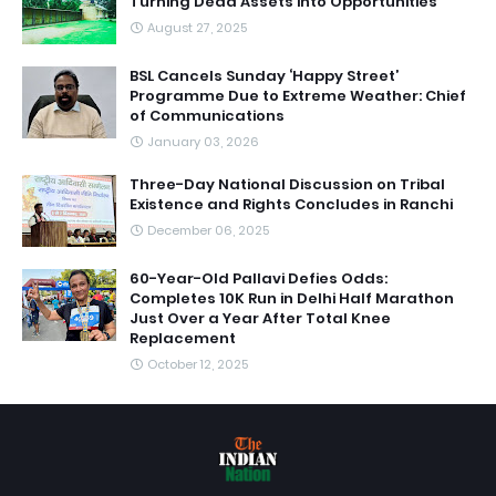
Turning Dead Assets into Opportunities
August 27, 2025
BSL Cancels Sunday ‘Happy Street’
Programme Due to Extreme Weather: Chief
of Communications
January 03, 2026
Three-Day National Discussion on Tribal
Existence and Rights Concludes in Ranchi
December 06, 2025
60-Year-Old Pallavi Defies Odds:
Completes 10K Run in Delhi Half Marathon
Just Over a Year After Total Knee
Replacement
October 12, 2025