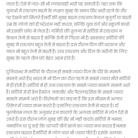
जाता है। ऐसे में जरा-सी भी लापरवाही भारी पड़ सकती है। यहां तक कि
युवाओं में रक्तचाप बढ़ने के लक्षण सुबह के समय सिर भारी रहने के तौर
पर देखने को मिलते हैसर्दी की सुबह बढ़ता रक्तचाप केवल बुजुर्गों या बढ़ती
उम्र के लोगों को ही परेशान नहीं करता, बल्कि युवा वर्ग और स्कूली बच्चों
भी इसकी चपेट में लेता हैं। गर्मियों की तुलना में सर्दियों में रक्तचाप न
केवल तेजी से बढ़ता है बल्कि तेजी से गिरता भी है। खासकर सर्दियों की
सुबह में रक्तचाप बहुत तेजी से बढ़ता है। इस दौरान दिल की धड़कन और
नब्ज भी बहुत तेजी से बढ़ती है। उच्च रक्तचाप और दिल के मरीजों के लिए
सुबह के पहले तीन घंटे बेहद अहम होते हैं।
दुनियाभर में सर्दियों के दौरान ही सबसे ज्यादा दिल के दौरे के मामले
सामने आते हैंध्ं भारत में भी दिल का दौरा पड़ने से सबसे ज्यादा मौतें सर्दियों
में ही होती हैं। सर्दियों में ही उच्च रक्तचाप के सबसे ज्यादा मामले सामने आते
हैं। सर्दियों में ही ब्रेन हैमरेज, नकसीर और पैरालाइसिस के सबसे ज्यादा
मामले सामने आते हैं। विशेषज्ञों का कहना है कि इस मौसम में अल्फा
रिसेप्टर्स ज्यादा काम करते हैं। इसलिए रक्तचाप तेजी से बढ़ता है। डॉ.
पुरूषोत्तम लाल के अनुसार इन कारणों के अलावा सर्दियों में लोग देरी से
उठते हैं। इस दौरान लोग सुबह की सैर भी नहीं करते। सर्दियों में नमक,
नमकीन या यूं कहें कि चटपटी चीजें खाने का ज्यादा मन करता हैनमक
रक्तचाप बढ़ाता हैसर्दियों में लोग चाय भी ज्यादा पीते हैं। इसके अलावा