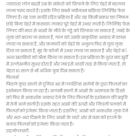
ज्यादातर लोग बढ़ती उम्र के संकेतों को छिपाने के लिए चेहरे में बदलाव
लाना पसंद करते हैं। इसके लिए सबसे नवीनतम प्रक्रिया लिक्विड फेस
लिफ्ट है। यह एक सर्जरी रहित प्रक्रिया है और यह किसी प्रकार का निषान
छोड़े बिना चेहरे में कसावट लाकर पूरे चेहरे में उभार लाती है। लिक्विड फेस
लिफ्ट की मदद से आंखों के नीचे के गड्ढे को छिपाया जा सकता है, जबड़े के
लुक को बदला जा सकता है, गाल को उसके प्राकृतिक आकार में वापस
लाया जा सकता है, और कनपटी को चेहरे के अनुरूप फिर से युवा लुक
दिया जा सकता है, मुंह के कोनों में उभार लाया जा सकता है और चेहरे मंे
अन्य खराबियों को ठीक किया जा सकता है। इस प्रक्रिया के तुरंत बाद झुर्री
में उल्लेखनीय सुधार होता है और जब इसे अच्छी तरह से किया जाता है, तो
चेहरा 10 साल से भी अधिक युवा दिख सकता है।
फिलर्स
पिछले कुछ सालों से दुनिया भर में प्लास्टिक सर्जनों के द्वारा फिलर्स का
इस्तेमाल किया जा रहा है। आगामी सालों में आंखों के आसपास के हिस्से
को फिर से आकर्शक आकार देने के लिए फिलर्स के इस्तेमाल की प्रवृत्ति
में तेजी आने वाली है। इसके तहत आंखों की ऊपरी और निचली पलकों में
फिलर्स को इंजेक्ट किया जाता है। इसलिए, आंखों को आकर्शक लुक देने
और भरा-भरा दिखने के लिए आंखों के चारों ओर से वसा को हटाने के
बजाय फिलर्स को इंजेक्ट किया जाता है।
राइनोप्लास्टी