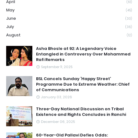
April
(61)
May
(45)
June
(30)
July
(36)
August
(12)
Asha Bhosle at 92: A Legendary Voice
Entangled in Controversy Over Mohammed
Rafi Remarks
September 11, 2025
BSL Cancels Sunday ‘Happy Street’
Programme Due to Extreme Weather: Chief
of Communications
January 03, 2026
Three-Day National Discussion on Tribal
Existence and Rights Concludes in Ranchi
December 06, 2025
60-Year-Old Pallavi Defies Odds: