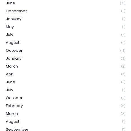
June
(13)
December
(11)
January
(1)
May
(1)
July
(5)
August
(4)
October
(15)
January
(3)
March
(2)
April
(4)
June
(5)
July
(1)
October
(5)
February
(6)
March
(3)
August
(1)
September
(1)