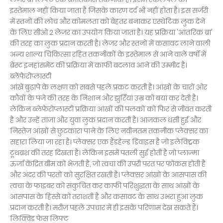
इस्तेमाल नहीं किया जाता है जिसके कारण दर्द भी नहीं होता है। इस सर्जरी
में स्तनों की लोच और कोमलता को बेहतर बनाकर एस्थेटिक लुक देने
के लिए सीओ 2 लेजर का उपयोग किया जाता है। यह प्रक्रिया 'आंतरिक ब्रा'
की तरह का लुक प्रदान करती है। लेजर और स्तनों में कसावट लाने वाली
अन्य शाल्य चिकित्सा रहित तकनीकों के इस्तेमाल से आने वाले वर्षों में
ब्रेस्ट इनहांसमेंट की प्रक्रिया में काफी बदलाव आने की उम्मीद है।
ब्लेफेरोप्लास्टी
आंखें बुढ़ापे के लक्षण को सबसे पहले प्रकट करती है। आंखों के चारों ओर
कौवों के पंजे की तरह के निशान और झुर्रियां उम्र को बयां कर देती है।
लेकिन ब्लेफेरोप्लास्टी प्रक्रिया आंखों की पलकों को फिर से जीवंत करती
है और उन्हें ताजा और युवा लुक प्रदान करती है। आजकल धंसी हुई और
निस्तेज आंखों से छुटकारा पाने के लिए नवीनतम तकनीक प्लेक्सर का
सहारा लिया जा रहा है। प्लेक्सर एक हैंडहेल्ड डिवाइस है जो इलेक्ट्रिक
टूथब्रश की तरह दिखता है। लेकिन इसमें पतली सुई होती है जो प्लाज्मा
ऊर्जा केंद्रित बीम को भेजती है, जो त्वचा की उपरी परत पर फोकस होती है
और अंदर की परतों को सुरक्षित रखती है। प्लेक्सर आंखों के आसपास की
त्वचा के फाइबर को संकुचित कर काफी परिशुद्धता के साथ आंखों के
आसपास के हिस्से को तराशती है और कसावट के साथ उभरा हुआ लुक
प्रदान करती है। मरीज़ पहले उपचार में ही इसके परिणाम देख सकते हैं।
लिक्विड फेस लिफ्ट