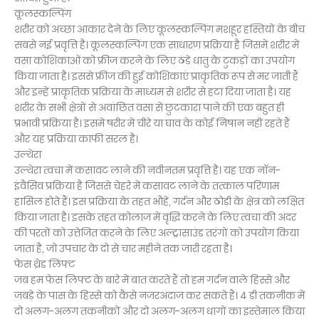
कूलस्कल्पिंग
शरीर को अच्छा आकार देने के लिए कूलस्कल्पिंग मशहूर हस्तियों के बीच
सबसे नई प्रवृत्ति है। कूलस्कल्पिंग एक साधारण प्रक्रिया है जिसमें शरीर में
वसा कोशिकाओं को फ्रीज करने के लिए ठंडे धातु के टुकड़ों का उपयोग
किया जाता है। इससे फ्रीज की हुई कोशिकाएं प्राकृतिक रूप से मर जाती हैं
और इन्हें प्राकृतिक प्रक्रिया के माध्यम से शरीर से हटा दिया जाता है। यह
शरीर के सभी क्षेत्रों से अवांछित वसा से छुटकारा पाने की एक बहुत ही
प्रभावी प्रक्रिया है। इसमें षरीर में चीरे या घाव के कोई निषान नहीं रहते हैं
और यह प्रक्रिया काफी सरल है।
उल्थेरा
उल्थेरा त्वचा में कसावट लाने की नवीनतम प्रवृत्ति है। यह एक नाॅन-
इंवैसिव प्रक्रिया है जिससे चेहरे में कसावट लाने के तत्काल परिणाम
हासिल होते हैं। इस प्रक्रिया के तहत भौहें, गर्दन और ठोड़ी के क्षेत्र को लक्षित
किया जाता है। इसके तहत कोलाज में वृद्धि करने के लिए त्वचा की अंदर
की परतों को उत्तेजित करने के लिए अल्ट्रासाउंड तरंगों को उपयोग किया
जाता है, जो उपचार के दो से चार महीने तक जारी रहता है।
फेस थ्रेड लिफ्ट
जब हम फेस लिफ्ट के बारे में बात करते हैं तो हम गर्दन वाले हिस्से और
जबड़े के पास के हिस्से को कैसे नजरअंदाज कर सकते हैं। 4 डी तकनीक में
दो अलग-अलग तकनीकों और दो अलग-अलग धागों का इस्तेमाल किया