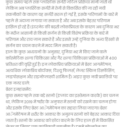
कुछ समय पहले तक प्लास्टिक सर्जरी जटिल प्रक्रिया मानी जाती थी
लेकिन अब प्लास्टिक सर्जरी में तेजी से विकसित की जा रही नयी
तकनीकों के कारण यह सर्जरी सरल हो गई है, इसके परिणामों के बारे में
पहले से अंदाजा लगाया जा सकता है और अब इसके बेहतर परिणाम
हासिल हो रहे हैं। इंटरनेट की बढ़ती लोकप्रियता के कारण अब दुनिया भर
के मरीज़ आसानी से किसी सर्जन से किसी विशेष प्रक्रिया के बारे में
परिणाम और राय जान सकते हैं और इससे उन्हें दुनिया के अन्य हिस्सों से
सर्जन का चयन करने में मदद मिल सकती है।
हाल के कुछ अध्ययनों के अनुसार, दुनिया भर में किए जाने वाले
कॉस्मेटिक शल्य चिकित्सा और गैर शल्य चिकित्सा प्रक्रियाओं में 400
प्रतिशत की वृद्धि हुई है। इन लोकप्रिय प्रक्रियाओं में ब्रेस्ट आगमेंटेषन,
अत्यधिक लोकप्रिय बोटॉक्स, टिश्यू फिलर्स, लेजर स्किन रिसर्फेसिंग,
लाइपोसक्षन और राइनोप्लास्टी शामिल हैं। आइए कुछ नयी प्रवत्तियों पर
एक नज़र डालें:
ब्रेस्ट इनहांसमेंट:
कुछ समय पहले तक बड़े स्तनों (इंप्लांट का इस्तेमाल करके) का चलन
था, लेकिन 2019 में षरीर के अनुपात में स्तनों को रखने का चलन होगा
और इसके लिए ब्रेस्ट आॅगमेंटेषन का सहारा लिया जाएगा। ब्रेस्ट
आॅगमेंटेषन में शरीर के आकार के अनुरूप स्तनों को बेहतर आकार दिया
जाता है। स्तनों के आकार को छोटा करने के लिए हाल ही में विकसित
लेजर ब्रा लिफ्ट एक क्रांतिकारी तकनीक है। इसमें स्केलपेल का