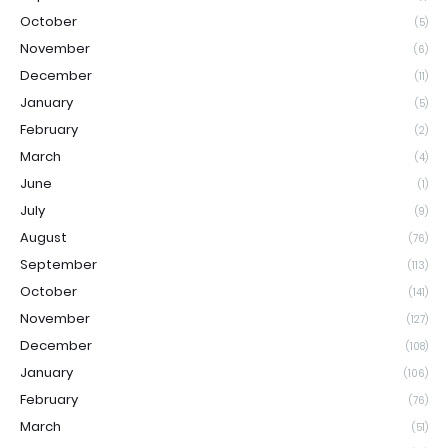
October
(5)
November
(6)
December
(11)
January
(5)
February
(2)
March
(4)
June
(1)
July
(9)
August
(76)
September
(113)
October
(141)
November
(127)
December
(108)
January
(106)
February
(76)
March
(51)