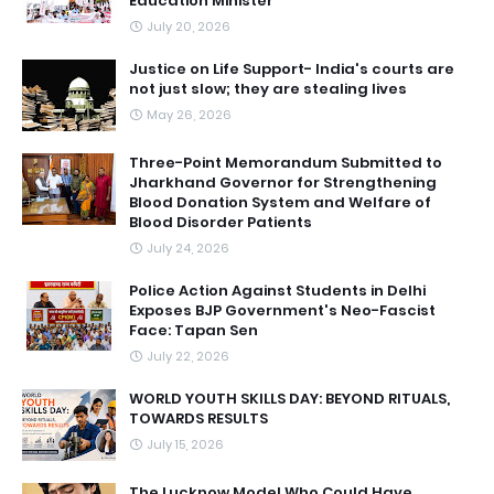
Education Minister
July 20, 2026
Justice on Life Support- India's courts are
not just slow; they are stealing lives
May 26, 2026
Three-Point Memorandum Submitted to
Jharkhand Governor for Strengthening
Blood Donation System and Welfare of
Blood Disorder Patients
July 24, 2026
Police Action Against Students in Delhi
Exposes BJP Government's Neo-Fascist
Face: Tapan Sen
July 22, 2026
WORLD YOUTH SKILLS DAY: BEYOND RITUALS,
TOWARDS RESULTS
July 15, 2026
The Lucknow Model Who Could Have