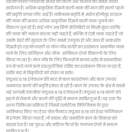
राइनोप्लास्टी प्लास्टिक सर्जरी की कला और विज्ञान का सबसे अच्छा
संयोजन है। अधिक प्राकृतिक दिखने वाली नाक की मांग की सालों पहले
की प्रवृत्ति वापस लौट आई है। नवीनतम प्रवृत्ति में, मरीज हॉलीवुड स्टाइल
की नाक की बजाय अधिक प्राकृतिक दिखने वाली नाक चुनने का
विकल्प चुन रहे हैं। कई लोग अब सिर्फ सेलिब्रिटी या किसी सुंदर व्यक्ति
की नाक की नकल करना नहीं चाहते हैं, बल्कि वे ऐसी नाक चाहते हैं जो
उसके चेहरे की सुंदरता के लिए सबसे उपयुक्त हो और साथ ही आकर्शक
दिखती हो। राइनोप्लास्टी या नोज जाॅब सर्जरी का इस्तेमाल आकर्षक नाक
पाने के लिए सर्जिकल और नाॅन- सर्जिकल दोनों विकल्पों के लिए
किया जा रहा है। नोज जाॅब के लिए फिलर्स में मानव शरीर में स्वाभाविक
रूप से पाये जाने वाले हाइलूरोनिक एसिड का इस्तेमाल किया जा रहा है,
ताकि बाद में विकृतियों को रोका जा सके।
क्यूआर 678 इंजेक्शन की मदद से बाल प्रत्यारोपण और बाल उपचार
चमकदार बालों की प्रवृत्ति हमेशा से रही है। बाल के उपचार के क्षेत्र में सबसे
नई आगामी तकनीक क्यूआर 678 इंजेक्शन है। क्यूआर 678 बालों को
झड़ने से रोकने और बालों की वृद्धि में सफल साबित हुआ है। यह एक गैर
शल्य चिकित्सा प्रक्रिया है जिसमें एस्थेटिक क्लिनिक्स के द्वारा
आविष्कार किए गए हेयर ग्रोथ फैक्टर क्यूआर 678 को हेयर फाॅलिकल
में इंजेक्ट किया जाता है, जो स्वस्थ और चमकीले बाल के विकास को
बढ़ावा देता है। यह पुरुश और महिला पैटर्न के गंजापन दोनों में सफल
साबित हुआ है।