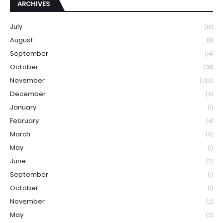
ARCHIVES
July
(13)
August
(8)
September
(14)
October
(38)
November
(730)
December
(6)
January
(1)
February
(4)
March
(6)
May
(1)
June
(2)
September
(1)
October
(1)
November
(2)
May
(3)