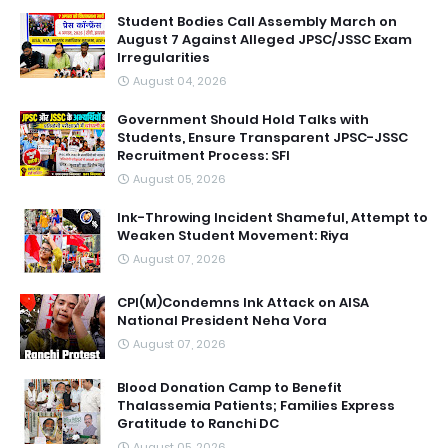
Student Bodies Call Assembly March on
August 7 Against Alleged JPSC/JSSC Exam
Irregularities
August 04, 2026
Government Should Hold Talks with
Students, Ensure Transparent JPSC-JSSC
Recruitment Process: SFI
August 05, 2026
Ink-Throwing Incident Shameful, Attempt to
Weaken Student Movement: Riya
August 07, 2026
CPI(M)Condemns Ink Attack on AISA
National President Neha Vora
August 07, 2026
Blood Donation Camp to Benefit
Thalassemia Patients; Families Express
Gratitude to Ranchi DC
August 05, 2026