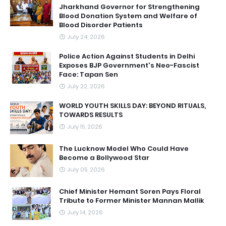
Jharkhand Governor for Strengthening
Blood Donation System and Welfare of
Blood Disorder Patients
July 24, 2026
Police Action Against Students in Delhi
Exposes BJP Government's Neo-Fascist
Face: Tapan Sen
July 22, 2026
WORLD YOUTH SKILLS DAY: BEYOND RITUALS,
TOWARDS RESULTS
July 15, 2026
The Lucknow Model Who Could Have
Become a Bollywood Star
July 05, 2026
Chief Minister Hemant Soren Pays Floral
Tribute to Former Minister Mannan Mallik
July 14, 2026