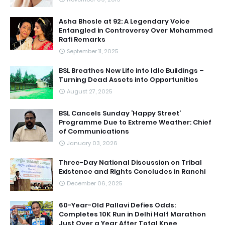
Asha Bhosle at 92: A Legendary Voice
Entangled in Controversy Over Mohammed
Rafi Remarks
September 11, 2025
BSL Breathes New Life into Idle Buildings –
Turning Dead Assets into Opportunities
August 27, 2025
BSL Cancels Sunday ‘Happy Street’
Programme Due to Extreme Weather: Chief
of Communications
January 03, 2026
Three-Day National Discussion on Tribal
Existence and Rights Concludes in Ranchi
December 06, 2025
60-Year-Old Pallavi Defies Odds:
Completes 10K Run in Delhi Half Marathon
Just Over a Year After Total Knee