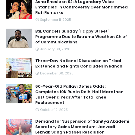
Asha Bhosle at 92: A Legendary Voice
Entangled in Controversy Over Mohammed
Rafi Remarks
September 11, 2025
BSL Cancels Sunday ‘Happy Street’
Programme Due to Extreme Weather: Chief
of Communications
January 03, 2026
Three-Day National Discussion on Tribal
Existence and Rights Concludes in Ranchi
December 06, 2025
60-Year-Old Pallavi Defies Odds:
Completes 10K Run in Delhi Half Marathon
Just Over a Year After Total Knee
Replacement
October 12, 2025
Demand for Suspension of Sahitya Akademi
Secretary Gains Momentum: Janvadi
Lekhak Sangh Passes Resolution