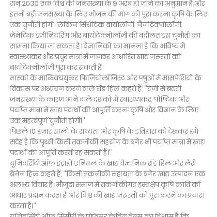
सन् 2030 तक विश्व की जनसंख्या के 9 अरब हो जाने का अनुमान है और
इतनी बड़ी जनसंख्या के लिए भोजन की मांग को पूरा करना कृषि के लिए
एक चुनौती होगी। लेकिन सिंथेटिक बायोलॉजी, नैनोटेक्नोलॉजी,
जेनेटिक इंजीनियरिंग और बायोटेक्नोलॉजी की बदौलत इस चुनौती का
सामना किया जा सकता है। वैज्ञानिकों का मानना है कि भविष्य में
स्वास्थ्यकर और प्रचुर मात्रा में जानवर आधारित खाद्य जरूरतों को
बायोटेक्नोलॉजी पूरा कर सकती है।
मास्को के मालिक्ययुलर फिजियोलॉजिस्ट और पषुओं में मांसपेशियों के
विकास पर अध्ययन करने वाले रॉड हिल कहते हैं, ''तेजी से बढ़ती
जनसंख्या के कारण आने वाले दशकों में स्वास्थ्यकर, पौष्टिक और
पर्याप्त मात्रा में खाद्य पदार्थों की आपूर्ति करना कृषि और विज्ञान के लिए
एक महत्वपूर्ण चुनौती होगी।''
पिछले 10 हजार सालों के सभ्यता और कृषि के इतिहास को देखकर हमें
संदेह है कि पृथ्वी किसी तकनीकी सहयोग के बगैर भी पर्याप्त मात्रा में खाद्य
पदार्थों की आपूर्ति करती रह सकती है।''
यूनिवर्सिटी ऑफ इडाहो एनिमल के खाद्य वैज्ञानिक रॉड हिल और लैरी
ब्रेनेन हिल कहते हैं, ''किसी तकनीकी सहायता के बगैर खाद्य उत्पादन एक
अलभ्य विचार है। मौजूदा समाज में तकनीकीगत हस्तक्षेप कृषि क्रांति को
आधार प्रदान करता है और विश्व की खाद्य जरूरतों को पूरा करने का प्रयास
करता है।''
यूनिवर्सिटी ऑफ मिसौरी के प्रोफेसर केविन वेल्स का विश्वास है कि