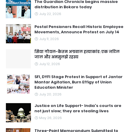
The Guardian Chronicle begins massive
distribution in Bokaro today
July 22, 2026
Postal Pensioners Recall Historic Employee
Movements, Announce Protest on July 14
July 11, 2026
सिया गोयल-केतन अग्रवाल हत्याकांड: एक जटिल
जाल और अनसुलझे रहस्य
July 12, 2026
SFI, DYFI Stage Protest in Support of Jantar
Mantar Agitation, Burn Effigy of Union
Education Minister
July 20, 2026
Justice on Life Support- India's courts are
not just slow; they are stealing lives
May 26, 2026
Three-Point Memorandum Submitted to