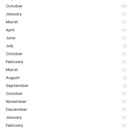
October
(15)
January
(3)
March
(2)
April
(4)
June
(5)
July
(1)
October
(5)
February
(6)
March
(3)
August
(1)
September
(1)
October
(5)
November
(6)
December
(11)
January
(5)
February
(2)