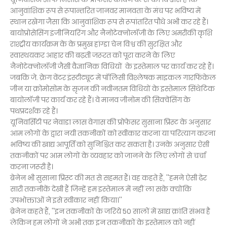
आनुवांशिक रूप से रूपान्तरित जानवर मानवता के मंच पर भविष्य में
स्थान रखेगा जैसा कि आनुवांशिक रूप से रूपांतरित पौधे अभी कर रहे हैं।
बायोप्रोसेसिंग इंजीनियरिंग और नैनोटेक्नोलॉजी के लिए अमरीकी कृशि
राश्ट्रीय कार्यक्रम के के प्रमुख हांग्डा चेन विश्व की सुरक्षित और
स्वास्थयकर आहार की बढ़ती जरूरत को पूरा करने के लिए
नैनोटेक्नोलॉजी जैसी वैज्ञानिक विधियों के इस्तेमाल पर कार्य कर रहे हैं।
जबकि जे. क्रेग वेंटर इंस्टीट्यूट में पॉलिसी विश्लेषक माइकल गारफिंकेल
जीन या क्रोमोसोम के सृजन की नवीनतम विधियों के इस्तेमाल सिंथेटिक
बायोलॉजी पर कार्य कर रहे हैं। वे मानव जीनोम की सिक्वेंसिंग के
पथप्रदर्शक रहे हैं।
यूनिवर्सिटी पर नेवाडा लास वेगास की प्रोफेसर सुसाना प्रिस्ट के अनुसार
आम लोगों के द्वारा नयी तकनीकों को स्वीकार करना या परित्याग करना
भविष्य की खाद्य आपूर्ति को सुनिश्चित कर सकता है। उनके अनुसार ऐसी
तकनीकों पर आम लोगों के व्यवहार को जानने के लिए लोगों से चर्चा
करना जरूरी है।
ब्रेनेन भी सुसाना प्रिस्ट की मत से सहमत हैं। वह कहते हैं, ''हमने ऐसी ढेर
सारी तकनीकें देखी हैं जिन्हें हम इस्तेमाल में नहीं ला सके क्योंकि
उपभोक्ताओं ने इसे स्वीकार नहीं किया।''
ब्रेनेन कहते हैं, ''इन तकनीकों के जरिये 50 सालों में खाद्य क्रांति संभव है
लेकिन हम लोगों ने अभी तक इन तकनीकों के इस्तेमाल को नहीं