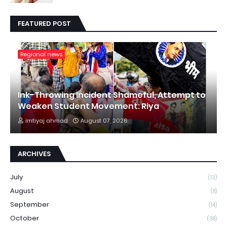
FEATURED POST
Regional news
Ink-Throwing Incident Shameful, Attempt to
Weaken Student Movement: Riya
imtiyaj ahmad
August 07, 2026
ARCHIVES
July
(13)
August
(8)
September
(14)
October
(38)