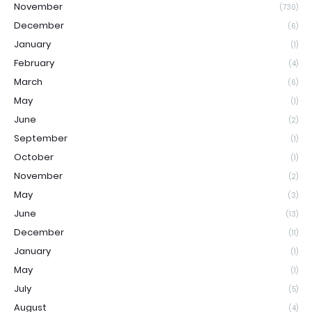
November
(730)
December
(6)
January
(1)
February
(4)
March
(6)
May
(1)
June
(2)
September
(1)
October
(1)
November
(2)
May
(3)
June
(13)
December
(11)
January
(1)
May
(1)
July
(5)
August
(4)