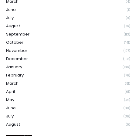
March
(4)
June
(1)
July
(9)
August
(76)
September
(113)
October
(141)
November
(127)
December
(108)
January
(106)
February
(76)
March
(51)
April
(61)
May
(45)
June
(30)
July
(36)
August
(9)