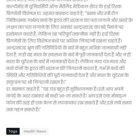
बाल्टीमोर में यूनिवर्सिटी ऑफ मैरीलैंड मेडिकल सेंटर के हाई रिस्क
प्रिगनेंसी विशेषज्ञ डा. अहमत बास्कट कहते हैं, ''प्रसव और स्त्री रोग
चिकित्सक गर्भस्थ बच्चे के हृदय की धड़कन का पता लगाने और खतरे के
लक्षण का पता लगाने के लिए अक्सर अल्ट्रासाउंड का बड़े पैमाने पर
इस्तेमाल करते हैं, लेकिन यह परिपूर्ण तकनीक नहीं है। हाई रिस्क
प्रिगनेंसी के लिए विशेषज्ञ बच्चे पर अधिक निगरानी रखना चाहते हैं।
अल्ट्रासाउंड भ्रूण की गतिविधियों के बारे में बहुत अधिक जानकारी नहीं
देता है, न ही यह माता के स्वास्थ्य के बारे में पूरी जानकारी देता है और न ही
माता के यूटेरस के बारे में जानकारी देता है। लेकिन नया यंत्र माता और
बच्चे दोनों के हृदय की धड़कन की निगरानी करता है, गर्भ में बच्चे की
स्थिति और गतिविधियों की पूरी जानकारी देता है और माता के यूटेरस के
संकुचन पर भी निगरानी रखता है।''
डा. बास्कट कहते हैं, ''यह यंत्र बहुत ही सुविधाजनक है। इसे आप अपने
कपड़े के अंदर रखकर भी कहीं आ-जा सकते हैं। आप इसे एक मोबाइल
फोन की तरह ही एक बेल्ट से लटकाकर रख सकते हैं और इसे लंबे समय
तक पहन सकते हैं।''
Tags
Health News