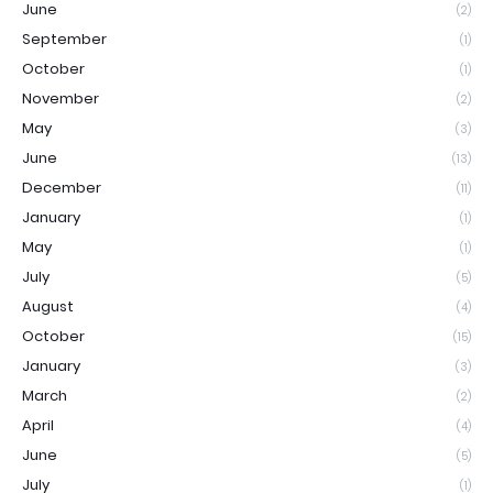
June
(2)
September
(1)
October
(1)
November
(2)
May
(3)
June
(13)
December
(11)
January
(1)
May
(1)
July
(5)
August
(4)
October
(15)
January
(3)
March
(2)
April
(4)
June
(5)
July
(1)