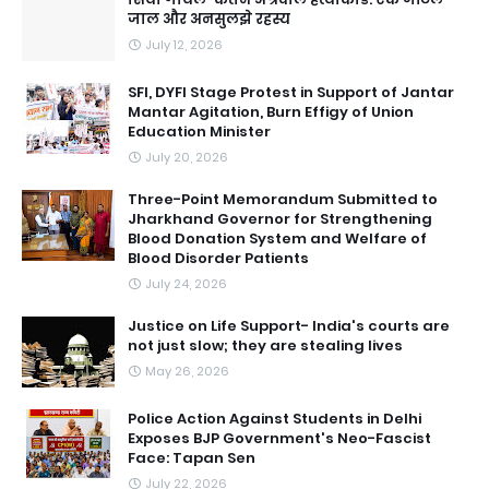
जाल और अनसुलझे रहस्य
July 12, 2026
SFI, DYFI Stage Protest in Support of Jantar
Mantar Agitation, Burn Effigy of Union
Education Minister
July 20, 2026
Three-Point Memorandum Submitted to
Jharkhand Governor for Strengthening
Blood Donation System and Welfare of
Blood Disorder Patients
July 24, 2026
Justice on Life Support- India's courts are
not just slow; they are stealing lives
May 26, 2026
Police Action Against Students in Delhi
Exposes BJP Government's Neo-Fascist
Face: Tapan Sen
July 22, 2026