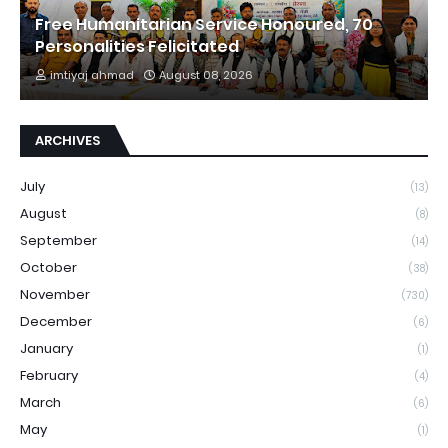
Free Humanitarian Service Honoured, 70
Personalities Felicitated
imtiyaj ahmad
August 08, 2026
ARCHIVES
July
(13)
August
(8)
September
(14)
October
(38)
November
(730)
December
(6)
January
(1)
February
(4)
March
(6)
May
(1)