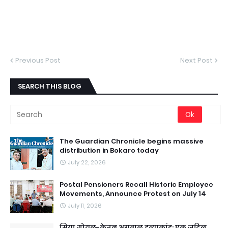
Previous Post
Next Post
SEARCH THIS BLOG
The Guardian Chronicle begins massive
distribution in Bokaro today
July 22, 2026
Postal Pensioners Recall Historic Employee
Movements, Announce Protest on July 14
July 11, 2026
सिया गोयल-केतन अग्रवाल हत्याकांड: एक जटिल