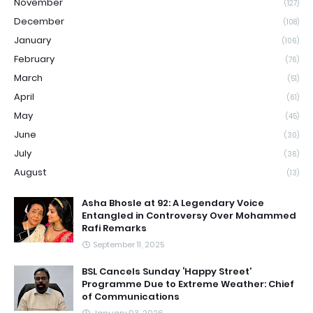
November
(127)
December
(108)
January
(106)
February
(76)
March
(51)
April
(61)
May
(45)
June
(30)
July
(36)
August
(13)
Asha Bhosle at 92: A Legendary Voice
Entangled in Controversy Over Mohammed
Rafi Remarks
September 11, 2025
BSL Cancels Sunday ‘Happy Street’
Programme Due to Extreme Weather: Chief
of Communications