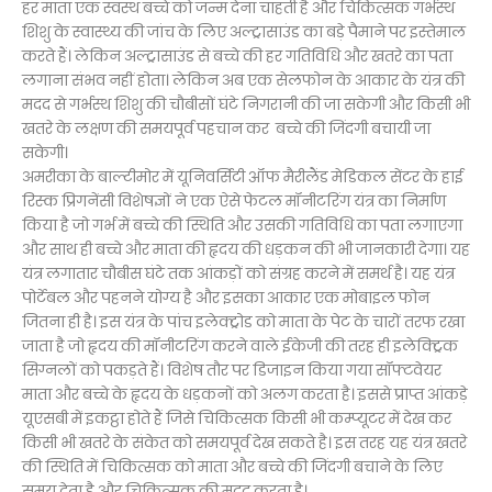
हर माता एक स्वस्थ बच्चे को जन्म देना चाहती है और चिकित्सक गर्भस्थ
शिशु के स्वास्थ्य की जांच के लिए अल्ट्रासाउंड का बड़े पैमाने पर इस्तेमाल
करते हैं। लेकिन अल्ट्रासाउंड से बच्चे की हर गतिविधि और खतरे का पता
लगाना संभव नहीं होता। लेकिन अब एक सेलफोन के आकार के यंत्र की
मदद से गर्भस्थ शिशु की चौबीसों घंटे निगरानी की जा सकेगी और किसी भी
खतरे के लक्षण की समयपूर्व पहचान कर बच्चे की जिंदगी बचायी जा
सकेगी।
अमरीका के बाल्टीमोर में यूनिवर्सिटी ऑफ मैरीलैंड मेडिकल सेंटर के हाई
रिस्क प्रिगनेंसी विशेषज्ञों ने एक ऐसे फेटल मॉनीटरिंग यंत्र का निर्माण
किया है जो गर्भ में बच्चे की स्थिति और उसकी गतिविधि का पता लगाएगा
और साथ ही बच्चे और माता की हृदय की धड़कन की भी जानकारी देगा। यह
यंत्र लगातार चौबीस घंटे तक आंकड़ों को संग्रह करने में समर्थ है। यह यंत्र
पोर्टेबल और पहनने योग्य है और इसका आकार एक मोबाइल फोन
जितना ही है। इस यंत्र के पांच इलेक्ट्रोड को माता के पेट के चारों तरफ रखा
जाता है जो हृदय की मॉनीटरिंग करने वाले ईकेजी की तरह ही इलेक्ट्रिक
सिग्नलों को पकड़ते हैं। विशेष तौर पर डिजाइन किया गया सॉफ्टवेयर
माता और बच्चे के हृदय के धड़कनों को अलग करता है। इससे प्राप्त आंकड़े
यूएसबी में इकट्ठा होते हैं जिसे चिकित्सक किसी भी कम्प्यूटर में देख कर
किसी भी खतरे के संकेत को समयपूर्व देख सकते है। इस तरह यह यंत्र खतरे
की स्थिति में चिकित्सक को माता और बच्चे की जिंदगी बचाने के लिए
समय देता है और चिकित्सक की मदद करता है।