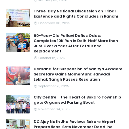
January 03, 2026
Three-Day National Discussion on Tribal
Existence and Rights Concludes in Ranchi
December 06, 2025
60-Year-Old Pallavi Defies Odds:
Completes 10K Run in Delhi Half Marathon
Just Over a Year After Total Knee
Replacement
October 12, 2025
Demand for Suspension of Sahitya Akademi
Secretary Gains Momentum: Janvadi
Lekhak Sangh Passes Resolution
September 21, 2025
City Centre – the Heart of Bokaro Township
gets Organised Parking Boost
November 04, 2025
DC Ajay Nath Jha Reviews Bokaro Airport
Preparations, Sets November Deadline