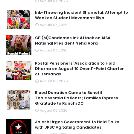
August 04, 2026
Ink-Throwing Incident Shameful, Attempt to
Weaken Student Movement: Riya
August 07, 2026
CPI(M)Condemns Ink Attack on AISA
National President Neha Vora
August 07, 2026
Postal Pensioners’ Association to Hold
Dharna on August 10 Over 11-Point Charter
of Demands
August 08, 2026
Blood Donation Camp to Benefit
Thalassemia Patients; Families Express
Gratitude to Ranchi DC
August 05, 2026
Jalesh Urges Government to Hold Talks
with JPSC Agitating Candidates