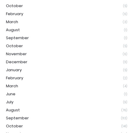
October
(5)
February
(6)
March
(3)
August
(1)
September
(1)
October
(5)
November
(6)
December
(11)
January
(5)
February
(2)
March
(4)
June
(1)
July
(9)
August
(76)
September
(113)
October
(141)