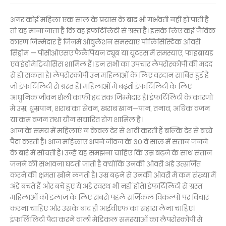
अगर कोई महिला एक साल के प्रयास के बाद भी गर्भवती नहीं हो पाती है
तो यह माना जाता है कि वह इंफर्टिलिटी से ग्रस्त है। इसके लिए कई जैविक
कारण जिम्मेदार हैं जिनमें ओवुलेशन समस्याए पोलिसिस्टिक ओवरी
सिंड्रोम — पीसीओएसए फैलैपियन ट्यूब या यूटरस में समस्याएं, फाइब्रायड
एवं इंडोमेट्रियोसिस शामिल हैं। इन सभी का उपचार लैपरोस्कोपी की मदद
से हो सकता है। लैपरोस्कोपी उन महिलाओं के लिए वरदान साबित हुई है
जो इंफर्टिलिटी से ग्रस्त हैं। महिलाओं में बढ़ती इंफर्टिलिटी के लिए
आधुनिक जीवन शैली काफी हद तक जिम्मेदार है। इंफर्टिलिटी के कारणों
में उम्र, धूम्रपान, शराब का सेवन, खराब खान—पान, तनाव, अधिक वजन
या कम वजन तथा यौन संचारित रोग शामिल है।
आज के समय में महिलाएं न केवल देर से शादी करती हैं बल्कि देर से बच्चे
पैदा करती है। आज महिलाएं अपने जीवन के 30 वें साल में संतान जनने
के बारे में सोचती हैं। उन्हें यह समझना चाहिए कि उम्र बढ़ने के साथ संतान
जनने की संभावना घटती जाती है क्योंकि उनकी ओवरी अंडे उत्सर्जित
करने की क्षमता खोने लगती है। उम्र बढ़ने से उनकी ओवरी में कम संख्या में
अंडे बचते हैं और बचे हुए ये अंडे स्वस्थ भी नहीं होते। इंफर्टिलिटी से ग्रस्त
महिलाओं को इलाज के लिए सबसे पहले सर्जिकल विकल्पों पर विचार
करना चाहिए और उसके बाद ही आईवीएफ का सहारा लेना चाहिए।
इंफर्लिलिटी पैदा करने वाली मेडिकल समस्याओं का लैपरोस्कोपी से