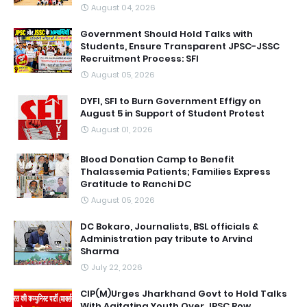
August 04, 2026
Government Should Hold Talks with
Students, Ensure Transparent JPSC-JSSC
Recruitment Process: SFI
August 05, 2026
DYFI, SFI to Burn Government Effigy on
August 5 in Support of Student Protest
August 01, 2026
Blood Donation Camp to Benefit
Thalassemia Patients; Families Express
Gratitude to Ranchi DC
August 05, 2026
DC Bokaro, Journalists, BSL officials &
Administration pay tribute to Arvind
Sharma
July 22, 2026
CIP(M)Urges Jharkhand Govt to Hold Talks
With Agitating Youth Over JPSC Row