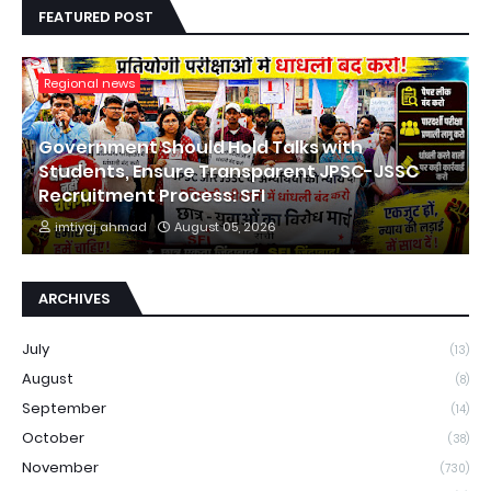
FEATURED POST
Regional news
Government Should Hold Talks with
Students, Ensure Transparent JPSC-JSSC
Recruitment Process: SFI
imtiyaj ahmad
August 05, 2026
ARCHIVES
July
(13)
August
(8)
September
(14)
October
(38)
November
(730)