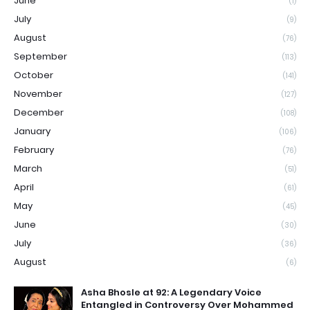
June
(1)
July
(9)
August
(76)
September
(113)
October
(141)
November
(127)
December
(108)
January
(106)
February
(76)
March
(51)
April
(61)
May
(45)
June
(30)
July
(36)
August
(6)
Asha Bhosle at 92: A Legendary Voice
Entangled in Controversy Over Mohammed