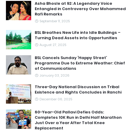
Asha Bhosle at 92: A Legendary Voice
Entangled in Controversy Over Mohammed
Rafi Remarks
September 11, 2025
BSL Breathes New Life into Idle Buildings –
Turning Dead Assets into Opportunities
August 27, 2025
BSL Cancels Sunday ‘Happy Street’
Programme Due to Extreme Weather: Chief
of Communications
January 03, 2026
Three-Day National Discussion on Tribal
Existence and Rights Concludes in Ranchi
December 06, 2025
60-Year-Old Pallavi Defies Odds:
Completes 10K Run in Delhi Half Marathon
Just Over a Year After Total Knee
Replacement