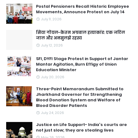
Postal Pensioners Recall Historic Employee
Movements, Announce Protest on July 14
July 11, 2026
सिया गोयल-केतन अग्रवाल हत्याकांड: एक जटिल
जाल और अनसुलझे रहस्य
July 12, 2026
SFI, DYFI Stage Protest in Support of Jantar
Mantar Agitation, Burn Effigy of Union
Education Minister
July 20, 2026
Three-Point Memorandum Submitted to
Jharkhand Governor for Strengthening
Blood Donation System and Welfare of
Blood Disorder Patients
July 24, 2026
Justice on Life Support- India's courts are
not just slow; they are stealing lives
May 26, 2026