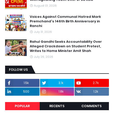
August 01, 2026
Voices Against Communal Hatred Mark
Premchand's 146th Birth Anniversary in
Ranchi
July 31, 2026
Rahul Gandhi Seeks Accountability Over
Alleged Crackdown on Student Protest,
Writes to Home Minister Amit Shah
July 26, 2026
FOLLOW US
1.5k
3.1k
2.7k
500
1.8k
1.2k
POPULAR
RECENTS
COMMENTS