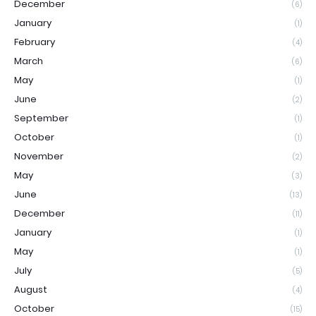
December
(6)
January
(1)
February
(4)
March
(6)
May
(1)
June
(2)
September
(1)
October
(1)
November
(2)
May
(3)
June
(13)
December
(11)
January
(1)
May
(1)
July
(5)
August
(4)
October
(15)