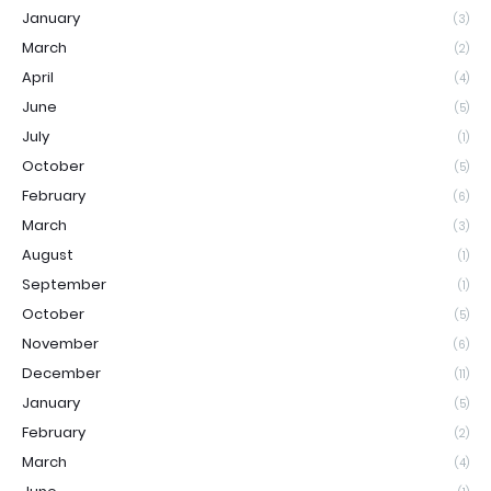
January
(3)
March
(2)
April
(4)
June
(5)
July
(1)
October
(5)
February
(6)
March
(3)
August
(1)
September
(1)
October
(5)
November
(6)
December
(11)
January
(5)
February
(2)
March
(4)