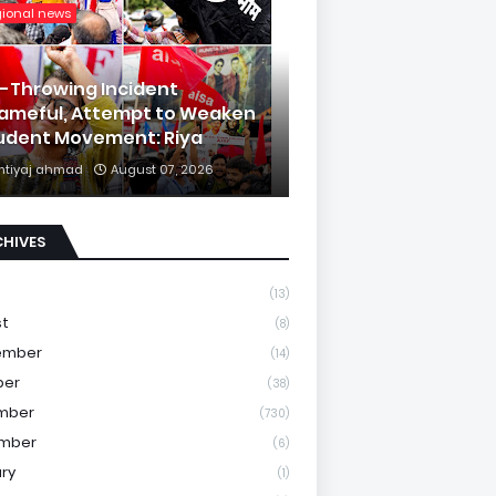
gional news
k-Throwing Incident
ameful, Attempt to Weaken
udent Movement: Riya
mtiyaj ahmad
August 07, 2026
CHIVES
(13)
st
(8)
ember
(14)
ber
(38)
mber
(730)
mber
(6)
ry
(1)