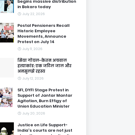
begins massive distribution
in Bokaro today
July 22, 2026
Postal Pensioners Recall
Historic Employee
Movements, Announce
Protest on July 14
July 11, 2026
सिया गोयल-केतन अग्रवाल
हत्याकांड: एक जटिल जाल और
अनसुलझे रहस्य
July 12, 2026
SFI, DYFI Stage Protest in
Support of Jantar Mantar
Agitation, Burn Effigy of
Union Education Minister
July 20, 2026
Justice on Life Support-
India's courts are not just