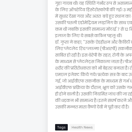
गुहा गायब थी। यह स्थिति गंभीर रूप से असामान
के लिए ऑपरेटिव हिस्टेरोस्कोपी की गई। 3 महीन
में सुधार देखा गया और अंततः बचे हुए स्थान क
उसकी पतली एंडोमेट्रियम लाइनिग के साथ एक 
कम थी जबकि इसकी सामान्य मोटाई 7 से 12 मिम
इलाज के लिए ये सबसे कठिन पहलू थीं।
डॉ. गुप्ता ने कहा, ''उसके ऐडहीशन और कैविट
लिए प्लेटलेट रिच प्लाज्मा (पीआरपी) तकनीक
साबित हो रही है। इस थेरेपी के तहत, रोगी के अप
के माध्यम से प्लेटलेट्स निकाला जाता है। पीआरप
शरीर की प्रतिरोधकता को भी बेहतर बनाता है।
एमएल इंजेक्ट किये गये। प्रत्येक सत्र के बाद उ
गई, जो आईवीएफ तकनीक के माध्यम से गर्भ धारण
आईवीएफ प्रक्रिया के दौरान, भ्रूण को उसके ग
ही होने वाली है। उसकी नियमित जांच की जा रही
की धड़कन भी सामान्य है। इतने संघर्ष करने औ
उसकी मन्नत माता वैष्णो देवी ने पूरी कर दी है।
Tags
Health News