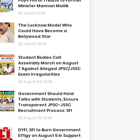
Pays Floral Tribute to Former
Minister Mannan Mallik
July 14, 2026
The Lucknow Model Who
Could Have Become a
Bollywood Star
July 05, 2026
Student Bodies Call
Assembly March on August
7 Against Alleged JPSC/JSSC
Exam Irregularities
August 04, 2026
Government Should Hold
Talks with Students, Ensure
Transparent JPSC-JSSC
Recruitment Process: SFI
August 05, 2026
DYFI, SFI to Burn Government
Effigy on August 5 in Support