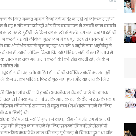
0
च्चे के लिए मन्नत मांगने वैष्णो देवी मंदिर जा रही थी लेकिन रास्ते में
लन से वह 5 घंटे तक दबी रही और फिर बचाव दल ने उसकी जान बचायी।
 साल पहले हुई थी। लेकिन वह सालों से गर्भधारण नहीं कर पा रही थी
र्शन करने गई थी। लेकिन भूस्खलन में वह बुरी तरह से घायल हो गयी
 बाद भी गंभीर रूप से खून बह रहा था। उसे 3 महीने तक आईसीयू में
े दौरान ही उसने नोटिस किया कि उसे पीरियड नहीं हो रहा है। जांच में
ा के एक साल बाद तक गर्भधारण करने की कोशिश करती रही, लेकिन
 संकेत थी।
ाचूर हो गयी। वह हतोत्साहित हो गयी थी क्योंकि उसकी मन्नत पूरी
 गई लेकिन उसका पीरियड फिर से षुरू नहीं हुआ और वह राय के लिए
ा की विस्तृत जांच की गई। इसके अवलोकन चैंकाने वाले थे। घातक
ी तरह से चिपक गई थी जो उसके मासिक धर्म के दौरान रक्त के प्रवाह
ोमेट्रियम की मोटाई सामान्य से बहुत कम (गर्भ धारण करने के लिए
ले 4.5 मिमी) थी।
विशेषज्ञ डॉ. ज्योति गुप्ता ने कहा, ''टीम ने गर्भधारण में आ रही
हा की विस्तृत जांच करने के लिए डायग्नोस्टिकहिस्टेरोस्कोपी
ा गर्भाशय मकड़ी के जाल की तरह पूरी तरह से चिपका हुआ था और