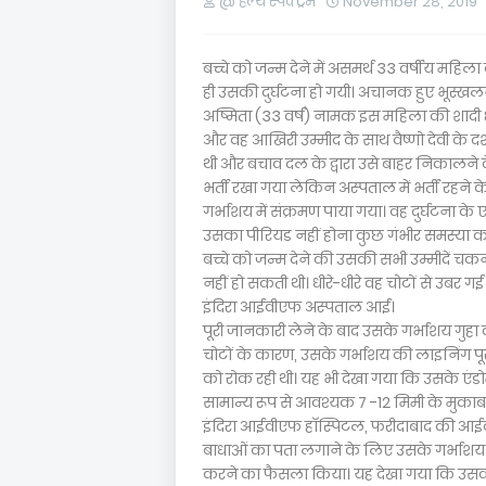
@ हेल्थ स्पेक्ट्रम
November 28, 2019
बच्चे को जन्म देने में असमर्थ 33 वर्षीय महिला ब
ही उसकी दुर्घटना हो गयी। अचानक हुए भूस्ख
अष्मिता (33 वर्ष) नामक इस महिला की शादी 8
और वह आखिरी उम्मीद के साथ वैष्णो देवी के द
थी और बचाव दल के द्वारा उसे बाहर निकालने के
भर्ती रखा गया लेकिन अस्पताल में भर्ती रहने क
गर्भाशय में संक्रमण पाया गया। वह दुर्घटन
उसका पीरियड नहीं होना कुछ गंभीर समस्या का
बच्चे को जन्म देने की उसकी सभी उम्मीदें चकन
नहीं हो सकती थी। धीरे-धीरे वह चोटों से उबर
इंदिरा आईवीएफ अस्पताल आई।
पूरी जानकारी लेने के बाद उसके गर्भाशय गुह
चोटों के कारण, उसके गर्भाशय की लाइनिंग पूर
को रोक रही थी। यह भी देखा गया कि उसके एंड
सामान्य रूप से आवश्यक 7 -12 मिमी के मुकाब
इंदिरा आईवीएफ हाॅस्पिटल, फरीदाबाद की आईवीएफ 
बाधाओं का पता लगाने के लिए उसके गर्भाशय गु
करने का फैसला किया। यह देखा गया कि उसक