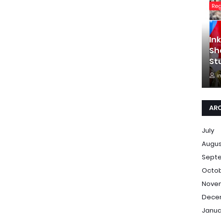
Re
In
Sh
St
i
AR
July
Augu
Sept
Octo
Nove
Dece
Janua