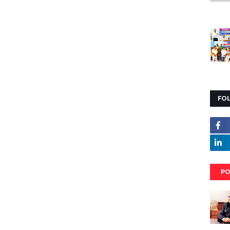
FO
PO