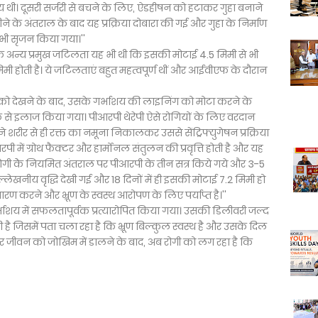
्य थी। दूसरी सर्जरी से बचने के लिए, ऐडहीषन को हटाकर गुहा बनाने
े के अंतराल के बाद यह प्रक्रिया दोबारा की गई और गुहा के निर्माण
ा भी सृजन किया गया।''
अन्य प्रमुख जटिलता यह भी थी कि इसकी मोटाई 4.5 मिमी से भी
ी होती है। ये जटिलताएं बहुत महत्वपूर्ण थीं और आईवीएफ के दौरान
ी को देखने के बाद, उसके गर्भाशय की लाइनिंग को मोटा करने के
 से इलाज किया गया। पीआरपी थेरेपी ऐसे रोगियों के लिए वरदान
ने शरीर से ही रक्त का नमूना निकालकर उससे सेंट्रिफ्युगेषन प्रक्रिया
ी में ग्रोथ फैक्टर और हार्मोनल संतुलन की प्रवृत्ति होती है और यह
 रोगी केे नियमित अंतराल पर पीआरपी के तीन सत्र किये गये और 3-5
ल्लेखनीय वृद्धि देखी गई और 18 दिनों में ही इसकी मोटाई 7.2 मिमी हो
 करने और भ्रूण के स्वस्थ आरोपण के लिए पर्याप्त है।''
र्भाशय में सफलतापूर्वक प्रत्यारोपित किया गया। उसकी डिलीवरी जल्द
 है जिसमें पता चला रहा है कि भ्रूण बिल्कुल स्वस्थ है और उसके दिल
र जीवन को जोखिम में डालने के बाद, अब रोगी को लग रहा है कि