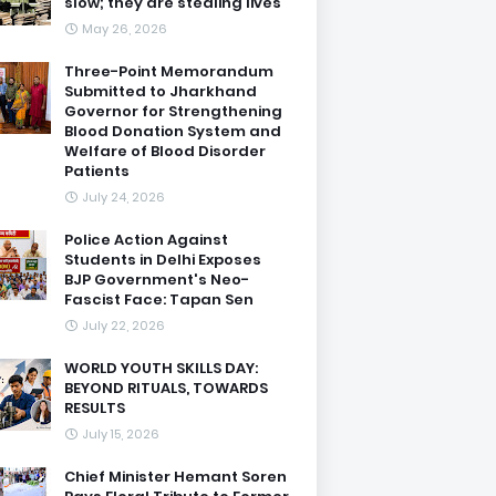
slow; they are stealing lives
May 26, 2026
Three-Point Memorandum
Submitted to Jharkhand
Governor for Strengthening
Blood Donation System and
Welfare of Blood Disorder
Patients
July 24, 2026
Police Action Against
Students in Delhi Exposes
BJP Government's Neo-
Fascist Face: Tapan Sen
July 22, 2026
WORLD YOUTH SKILLS DAY:
BEYOND RITUALS, TOWARDS
RESULTS
July 15, 2026
Chief Minister Hemant Soren