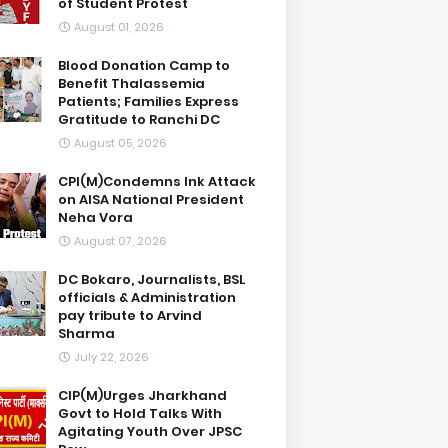
of Student Protest
August 01, 2026
Blood Donation Camp to
Benefit Thalassemia
Patients; Families Express
Gratitude to Ranchi DC
August 05, 2026
CPI(M)Condemns Ink Attack
on AISA National President
Neha Vora
August 07, 2026
DC Bokaro, Journalists, BSL
officials & Administration
pay tribute to Arvind
Sharma
July 22, 2026
CIP(M)Urges Jharkhand
Govt to Hold Talks With
Agitating Youth Over JPSC