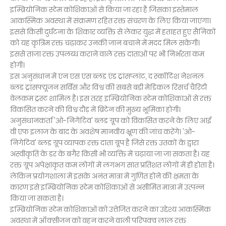
इम्ब्रियोनिक स्टेम कोशिकाओं से किया जा रहा है जिसका इस्तेमाल
आकस्मिक अवस्था में संक्रमण रहित रक्त संचरण के लिए किया जाएगा।
इससे किसी दुर्घटना के शिकार व्यक्ति से लेकर युद्ध में हताहत हुए सैनिकों
को यह कृत्रिम रक्त चढ़ाकर उनकी जान बचाने में मदद मिल सकेगी।
इससे ताजा रक्त उपलब्ध कराने वाले रक्त दाताओं पर भी निर्भरता कम
होगी।
इस अनुसंधान में एन एस एस ब्लड एंड ट्रांसप्लांट, द स्कॉटिश नेशनल
ब्लड ट्रांसफ्यूजन सर्विस और विश्व की सबसे बड़ी मेडिकल रिसर्च चैरिटी
वेलकम ट्रस्ट शामिल है। इस तरह इम्ब्रियोनिक स्टेम कोशिकाओं से रक्त
विकसित करने की विश्व दौड़ में ब्रिटेन की मुख्य भूमिका होगी।
अनुसंधानकर्ता 'ओ-निगेटिव' ब्लड ग्रूप को विकसित करने के लिए आई
वी एफ इलाज के बाद के अवशेष मानवीय भ्रूण की जांच करेंगे। 'ओ-
निगेटिव' ब्लड ग्रूप व्यापक रक्त दाता ग्रूप है जिसे रक्त उतकों के द्वारा
अस्वीकृति के डर के बगैर किसी भी व्यक्ति में चढ़ाया जा जा सकता है। यह
रक्त ग्रूप अपेक्षाकृत कम लोगों में लगभग सात प्रतिशत लोगों में ही होता है।
लेकिन प्रयोगशाला में इसके अनंत मात्रा में गुणित होने की क्षमता के
कारण इसे इम्ब्रियोनिक स्टेम कोशिकाओं से असीमित मात्रा में उत्पन्न
किया जा सकता है।
इम्ब्रियोनिक स्टेम कोशिकाओं को उत्तेजित करने का उद्देश्य आकस्मिक
अवस्था में ऑक्सीजन को वहन करने वाली परिपक्व लाल रक्त