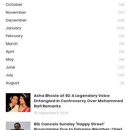
October
(141)
November
(127)
December
(108)
January
(106)
February
(76)
March
(51)
April
(61)
May
(45)
June
(30)
July
(36)
August
(6)
Asha Bhosle at 92: A Legendary Voice
Entangled in Controversy Over Mohammed
Rafi Remarks
September 11, 2025
BSL Cancels Sunday ‘Happy Street’
Programme Due to Extreme Weather: Chief