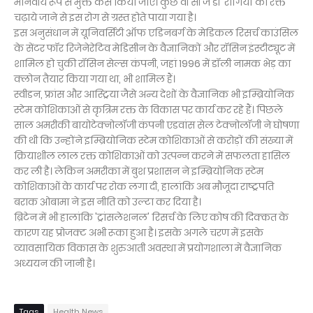
मानवीय रूप से मुक्त कैसे किया जाए। कुछ वी सी जे डी रोगियों को रक्त
चढ़ाये जाने से इस रोग से ग्रस्त होते पाया गया है।
इस अनुसंधान में यूनिवर्सिटी ऑफ एडिनबर्ग के मेडिकल रिसर्च काउंसिल
के सेंटर फॉर रिजेनेरेटिव मेडिसीन के वैज्ञानिकों और रॉसिन इंस्टीट्यूट में
शामिल हो चुकी रॉसिन सेल्स कंपनी, जहां 1996 में डॉली नामक भेड़ का
क्लोन तैयार किया गया था, भी शामिल हैं।
स्वीडन, फ्रांस और आस्ट्रिया जैसे अन्य देशों के वैज्ञानिक भी इम्ब्रियोनिक
स्टेम कोशिकाओं से कृत्रिम रक्त के विकास पर कार्य कर रहे हैं। पिछले
साल अमरीकी बायोटेक्नोलॉजी कंपनी एडवांस सेल टेक्नोलॉजी ने घोषणा
की थी कि उन्होंने इम्ब्रियोनिक स्टेम कोशिकाओं से करोड़ों की संख्या में
क्रियाशील लाल रक्त कोशिकाओं को उत्पन्न करने में सफलता हासिल
कर ली है। लेकिन अमरीका में बुश प्रशासन ने इम्ब्रियोनिक स्टेम
कोशिकाओं के कार्य पर रोक लगा दी, हालांकि अब मौजूदा राष्ट्रपति
बराक ओबामा ने इस नीति को उल्टा कर दिया है।
ब्रिटेन में भी हालांकि 'ट्रांसलेशनल' रिसर्च के लिए कोष की दिक्कत के
कारण यह प्रोजक्ट अभी रूका हुआ है। इसके अगले चरण में इसके
व्यावसायिक विकास के शुरुआती अवस्था में प्रयोगशाला में वैज्ञानिक
अध्ययन की जानी है।
Tags
Health News