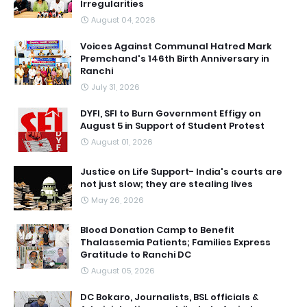
Irregularities
August 04, 2026
Voices Against Communal Hatred Mark
Premchand's 146th Birth Anniversary in
Ranchi
July 31, 2026
DYFI, SFI to Burn Government Effigy on
August 5 in Support of Student Protest
August 01, 2026
Justice on Life Support- India's courts are
not just slow; they are stealing lives
May 26, 2026
Blood Donation Camp to Benefit
Thalassemia Patients; Families Express
Gratitude to Ranchi DC
August 05, 2026
DC Bokaro, Journalists, BSL officials &