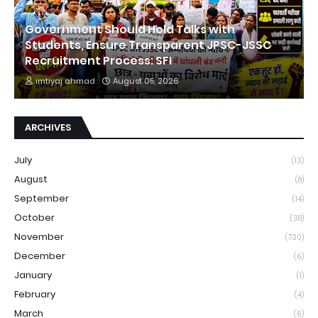
Government Should Hold Talks with
Students, Ensure Transparent JPSC-JSSC
Recruitment Process: SFI
imtiyaj ahmad
August 05, 2026
ARCHIVES
July
(13)
August
(8)
September
(14)
October
(38)
November
(730)
December
(6)
January
(1)
February
(4)
March
(6)