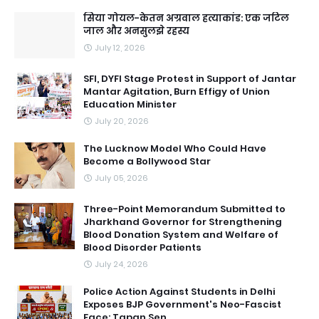
सिया गोयल-केतन अग्रवाल हत्याकांड: एक जटिल
जाल और अनसुलझे रहस्य
July 12, 2026
SFI, DYFI Stage Protest in Support of Jantar
Mantar Agitation, Burn Effigy of Union
Education Minister
July 20, 2026
The Lucknow Model Who Could Have
Become a Bollywood Star
July 05, 2026
Three-Point Memorandum Submitted to
Jharkhand Governor for Strengthening
Blood Donation System and Welfare of
Blood Disorder Patients
July 24, 2026
Police Action Against Students in Delhi
Exposes BJP Government's Neo-Fascist
Face: Tapan Sen