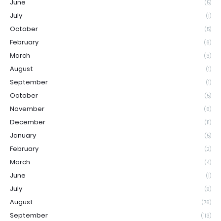
June
(5)
July
(1)
October
(5)
February
(6)
March
(3)
August
(1)
September
(1)
October
(5)
November
(6)
December
(11)
January
(5)
February
(2)
March
(4)
June
(1)
July
(9)
August
(76)
September
(113)