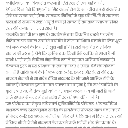
कोशिकाओं को विकसित करना है। ऐसे रक्त से एच आई वी और
हेपेटाइटिस जैसे विषाणुओं या 'मैड काऊ' रोग के मानवीय रूप से संक्रमित
होने का खतरा नहीं होगा। खासकर मिलिट्री में यृद्ध की स्थिति में जब रक्त
दाताओं से सामान्य रक्त आपूर्ति कम हो सकती है तब ताजा व्यापक डोनर
रक्त की लगातार जरूरत रहती है।
हालांकि आई वी एफ भ्रूण के अवशेष से रक्त विकसित करने पर लोग
नैतिकता पर सवाल उठाएंगे क्योंकि वे स्टेम कोशिका बनाने के लिए भ्रूण
को नष्ट करने के विचार से खुश नही होंगे। इससे अनुचित दार्शनिक
सवाल भी उठ खड़े होगे कि कृत्रिम रक्त किसी ऐसे व्यक्ति से आया है जो
कभी था ही नहीं। लेकिन सैद्धांतिक रूप से यह एक अनिवार्य जरूरत है।
वेलकम ट्रस्ट ने इस प्रोजेक्ट के खर्च के लिए 3 एमख्र देने की योजना
बनायी है ताकि आगे के निष्कर्ष स्काटलैंड, इंग्लैंड और वेल्स की रक्त
संचरण सेवाओं से आ सके। ईरिश सरकार के भी इसमें शामिल होने के
संकेत हैं। वेलकम ट्रस्ट के एक प्रवक्ता का कहना है कि सभी पार्टियों के
द्वारा उठाए गए नैतिक मुद्दों को नजरअंदाज करना अब भी जारी है। आने
वाले सप्ताह में जल्द ही इस संबंध में एक घोषणा की जानी है।
इस प्रोजेक्ट का नेतृत्व एडिनबर्ग यूनिवर्सिटी के प्रोफेसर और स्कॉटिश
नेशनल ब्लड ट्रांसफ्यूजन सर्विस के डायरेक्टर प्रोफेसर मार्क टर्नर करेंगे।
प्रोफेसर टर्नर इस अध्ययन में भी शामिल रहे हैं कि दान में दिए गए रक्त को
वैरिएंट सी जे डी जैसे संक्रमण पैदा करने वाले एजेंटों और 'मैड काऊ' के