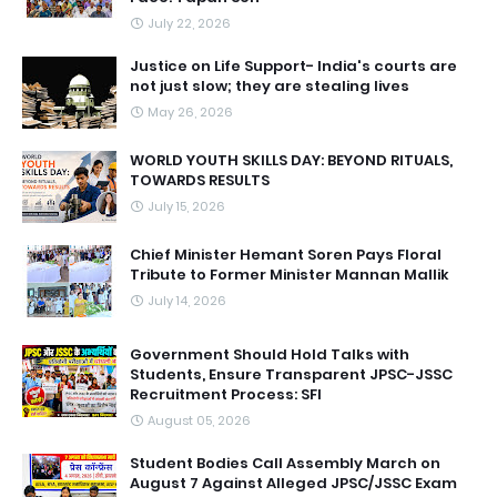
July 22, 2026
Justice on Life Support- India's courts are
not just slow; they are stealing lives
May 26, 2026
WORLD YOUTH SKILLS DAY: BEYOND RITUALS,
TOWARDS RESULTS
July 15, 2026
Chief Minister Hemant Soren Pays Floral
Tribute to Former Minister Mannan Mallik
July 14, 2026
Government Should Hold Talks with
Students, Ensure Transparent JPSC-JSSC
Recruitment Process: SFI
August 05, 2026
Student Bodies Call Assembly March on
August 7 Against Alleged JPSC/JSSC Exam