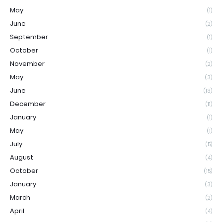
May
(1)
June
(2)
September
(1)
October
(1)
November
(2)
May
(3)
June
(13)
December
(11)
January
(1)
May
(1)
July
(5)
August
(4)
October
(15)
January
(3)
March
(2)
April
(4)