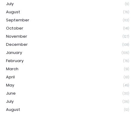
July
(9)
August
(76)
September
(113)
October
(141)
November
(127)
December
(108)
January
(106)
February
(76)
March
(51)
April
(61)
May
(45)
June
(30)
July
(36)
August
(12)