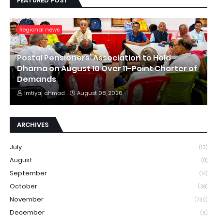
FEATURED POST
Regional news
Postal Pensioners’ Association to Hold
Dharna on August 10 Over 11-Point Charter of
Demands
imtiyaj ahmad
August 08, 2026
ARCHIVES
July
(13)
August
(8)
September
(14)
October
(38)
November
(730)
December
(6)