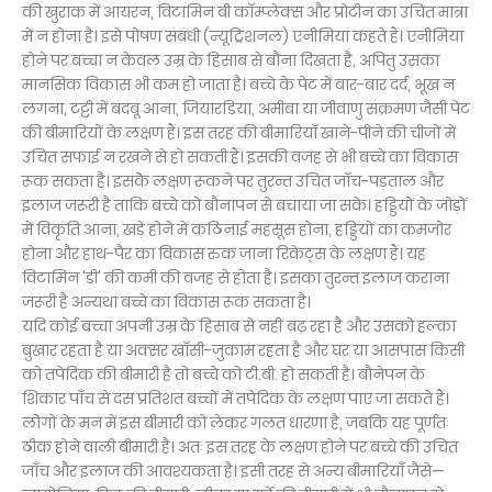
की खुराक में आयरन, विटामिन बी काॅम्प्लेक्स और प्रोटीन का उचित मात्रा
में न होना है। इसे पोषण संबंधी (न्यूट्रिशनल) एनीमिया कहते हैं। एनीमिया
होने पर बच्चा न केवल उम्र के हिसाब से बौना दिखता है, अपितु उसका
मानसिक विकास भी कम हो जाता है। बच्चे के पेट में बार-बार दर्द, भूख न
लगना, टट्टी में बदबू आना, जियारडिया, अमीबा या जीवाणु संक्रमण जैसी पेट
की बीमारियों के लक्षण हैं। इस तरह की बीमारियाँ खाने-पीने की चीजों में
उचित सफाई न रखने से हो सकती हैं। इसकी वजह से भी बच्चे का विकास
रूक सकता है। इसकेे लक्षण रूकने पर तुरन्त उचित जाँच-पड़ताल और
इलाज जरूरी है ताकि बच्चे को बौनापन से बचाया जा सके। हड्डियों के जोड़ों
में विकृति आना, खड़े होने में कठिनाई महसूस होना, हड्डियों का कमजोर
होना और हाथ-पैर का विकास रुक जाना रिकेट्स के लक्षण हैं। यह
विटामिन 'डी' की कमी की वजह से होता है। इसका तुरन्त इलाज कराना
जरूरी है अन्यथा बच्चे का विकास रूक सकता है।
यदि कोई बच्चा अपनी उम्र के हिसाब से नहीं बढ़ रहा है और उसको हल्का
बुखार रहता है या अक्सर खाँसी-जुकाम रहता है और घर या आसपास किसी
को तपेदिक की बीमारी है तो बच्चे को टी.बी. हो सकती है। बौनेपन के
शिकार पाँच से दस प्रतिशत बच्चों में तपेदिक के लक्षण पाए जा सकते हैं।
लोेगों के मन में इस बीमारी को लेकर गलत धारणा है, जबकि यह पूर्णतः
ठीक होने वाली बीमारी है। अतः इस तरह के लक्षण होने पर बच्चे की उचित
जाँच और इलाज की आवश्यकता है। इसी तरह से अन्य बीमारियाँ जैसे—