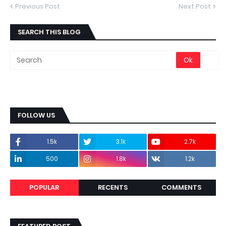
Previous Post
Next Post
SEARCH THIS BLOG
FOLLOW US
1.5k
3.1k
2.7k
500
1.8k
1.2k
POPULAR
RECENTS
COMMENTS