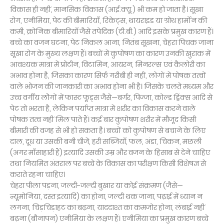
विकास ही नहीं, मानसिक विकास (आई.क्यू.) भी कम हो जाता है। सूखा
रोग, एनीमिया, पेट की बीमारियाँ, रिकेट्स, थायराइड या ग्रोथ हार्मोन की
कमी, क्रोनिक बीमारियाँ जैसे तपेदिक (टी.बी.) आदि इसके प्रमुख कारण हैं।
बच्चे का वजन घटना, पेट निकल आना, नितंब सूखना, चेहरा पिचक जाना
सूखा रोग के मुख्य लक्षण हैं। बच्चों में कुपोषण का कारण उनकी खुराक में
आवश्यक मात्रा में प्रोटीन, विटामिन, आयरन, मिनरल्स एवं कैलोरी का
अभाव होना है, जिसका कारण सिर्फ गरीबी ही नहीं, लोगों में पोषक तत्वों
वाले भोजन की जानकारी का अभाव होना भी है। जिसके चलते मध्यम और
उच्च वर्गीय लोेगों में फास्ट फूड्स जैसे—बर्गर, पिज्जा, कोल्ड ड्रिंक्स आदि से
पेट तो भरता है, लेकिन पर्याप्त मात्रा में शरीर का विकास करने वाले
पोषक तत्व नहीं मिल पाते हैं। कई बार कुपोषण शरीर में मौजूद किसी
बीमारी की वजह से भी हो सकता है। बच्चों को कुपोषण से बचाने के लिए
दाल, दूध या उसकी बनी चीजें, हरी सब्जियाँ, फल, अंडा, चिकन, मछली
(अगर माँसाहारी हैं) इत्यादि उसकी उम्र और वजन के हिसाब से देने चाहिए
तथा नियमित अंतराल पर बच्चे के विकास का परीक्षण किसी विशेषज्ञ से
कराते रहना चाहिए।
चेहरा पीला पड़ना, जल्दी-जल्दी बुखार या कोई संक्रमण (जैसे—
न्यूमोनिया, दस्त इत्यादि) का होना, जल्दी थक जाना, पढ़ाई में ध्यान न
लगना, चिड़चिड़ाहट का बढ़ना, याददाश्त का कमजोर होना, लंबाई नहीं
बढ़ना (बौनापन) एनीमिया के लक्षण हैं। एनीमिया का प्रमुख कारण बच्चे