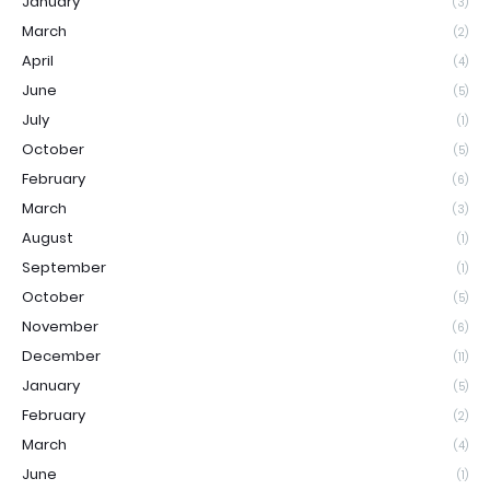
January
(3)
March
(2)
April
(4)
June
(5)
July
(1)
October
(5)
February
(6)
March
(3)
August
(1)
September
(1)
October
(5)
November
(6)
December
(11)
January
(5)
February
(2)
March
(4)
June
(1)