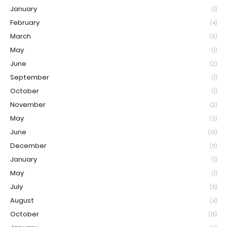
January
(1)
February
(4)
March
(6)
May
(1)
June
(2)
September
(1)
October
(1)
November
(2)
May
(3)
June
(13)
December
(11)
January
(1)
May
(1)
July
(5)
August
(4)
October
(15)