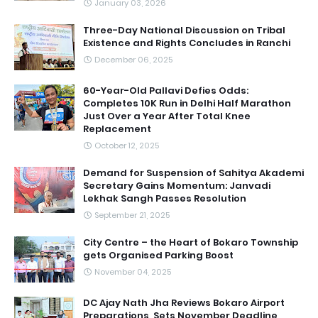
January 03, 2026
Three-Day National Discussion on Tribal
Existence and Rights Concludes in Ranchi
December 06, 2025
60-Year-Old Pallavi Defies Odds:
Completes 10K Run in Delhi Half Marathon
Just Over a Year After Total Knee
Replacement
October 12, 2025
Demand for Suspension of Sahitya Akademi
Secretary Gains Momentum: Janvadi
Lekhak Sangh Passes Resolution
September 21, 2025
City Centre – the Heart of Bokaro Township
gets Organised Parking Boost
November 04, 2025
DC Ajay Nath Jha Reviews Bokaro Airport
Preparations, Sets November Deadline