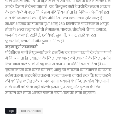
फल और सब्जियां खाएं। बहुत से लोग जब पोटेशियम के बारे में सोचते हैं तो
उनके दिमाग में केला आता है। यह बिल्कुल सही है क्योंकि मध्यम आकार
के एक केले में 450 मिलीग्राम पोटेशियम होता है। लेकिन लोगों को इस
बात की जानकारी कम है कि पोटेशियम का एक अच्छा स्रोत आलू है।
मध्यम आकार का पकाया हुआ आलू 750 मिलीग्राम पोटेषियम से भरपूर
होता है। अन्य उत्कृष्ट स्रोतों में मशरूम, पालक, ब्रोकोली, बैंगन, टमाटर,
अजमोद, ककड़ी, स्ट्रॉबेरी, एवोकैडो, खुबानी, अनार, संतरे का रस,
फूलगोभी, पत्तागोभी और टूना शामिल हैं।
महत्वपूर्ण जानकारी
पोटेशियम पानी में घुलनशील है, इसलिए यह खाना पकाने के दौरान पानी
में मिल जाता है। उदाहरण के लिए, एक आलू को उबालने के लिए उपयोग
किए जाने वाले पानी में यह कम से कम आधा पोटेशियम खो देता है। इस
नुकसान को कम करने के लिए, आलू या सब्जियों को उबालने के बजाय
स्टीम करना, माइक्रोवेव करना, हल्का तलना या यहां तक कि फ्राइ करने
की कोशिश करें। इसके अलावा खाना पकाने के लिए उपयोग किए जाने
वाले पानी को फेंके नहीं बल्कि इससे सूप, स्ट्यू और पुलाव के लिए
उपयोग करें ताकि आपके खाने में पोटेशियम की मात्रा बढ़ जाए।
Tags
Health Articles