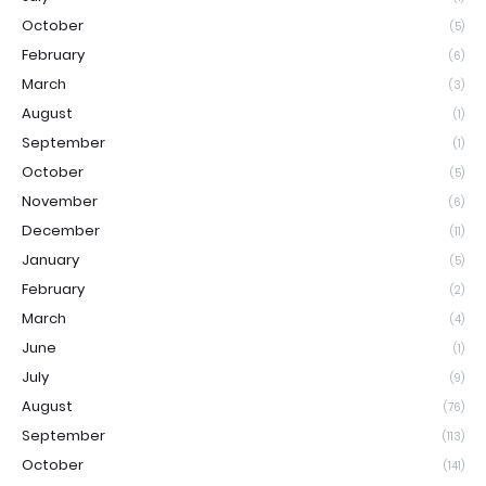
October
(5)
February
(6)
March
(3)
August
(1)
September
(1)
October
(5)
November
(6)
December
(11)
January
(5)
February
(2)
March
(4)
June
(1)
July
(9)
August
(76)
September
(113)
October
(141)