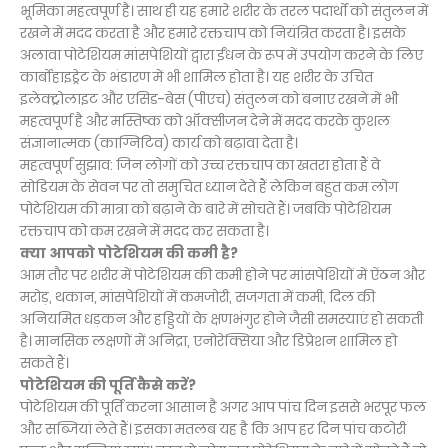
भूमिका महत्वपूर्ण है। साथ ही यह हमारे शरीर के तरल पदार्थों को संतुलन में
रखने में मदद करता है और हमारे रक्तचाप को नियंत्रित करता है। इसके
अलावा पोटेशियम मांसपेशियों द्वारा ईंधन के रूप में उपयोग करने के लिए
कार्बोहाइड्रेट के भंडारण में भी शामिल होता है। यह शरीर के उचित
इलेक्ट्रोलाइट और एसिड-बेस (पीएच) संतुलन को बनाए रखने में भी
महत्वपूर्ण है और मस्तिष्क को ऑक्सीजन देने में मदद करके कुशल
संज्ञानात्मक (काग्निटिव) कार्य को बढ़ावा देता है।
महत्वपूर्ण सुझाव: जिन लोगों को उच्च रक्तचाप का खतरा होता हैं वे
सोडियम के सेवन पर तो समुचित ध्यान देते हैं लेकिन बहुत कम लोग
पोटेशियम की मात्रा को बढ़ाने के बारे में सोचते हैं। जबकि पोटेशियम
रक्तचाप को कम रखने में मदद कर सकता है।
क्या आपको पोटेशियम की कमी है?
आम तौर पर शरीर में पोटेशियम की कमी होने पर मांसपेशियों में ऐंठन और
मरोड़, थकान, मांसपेशियों में कमजोरी, सजगता में कमी, दिल की
अनियमित धड़कन और हड्डियों के क्षणभंगुर होने जैसी समस्याएं हो सकती
है। मानसिक लक्षणों में अनिद्रा, एनोरेक्सिया और डिप्रेशन शामिल हो
सकते हैं।
पोटेशियम की पूर्ति कैसे करें?
पोटेशियम की पूर्ति करना आसान है अगर आप पांच दिन इससे भरपूर फल
और सब्जियां लेते हैं। इसका मतलब यह है कि आप हर दिन पांच कटोरी