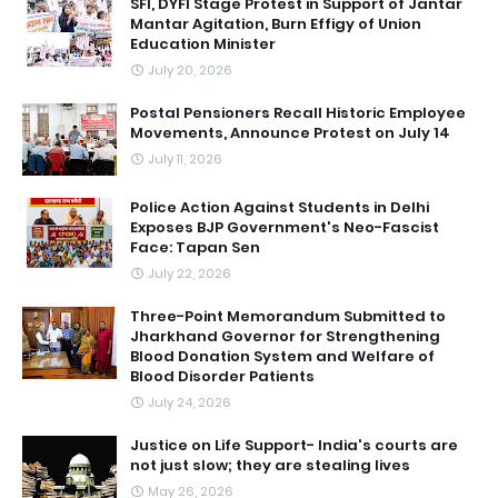
SFI, DYFI Stage Protest in Support of Jantar
Mantar Agitation, Burn Effigy of Union
Education Minister
July 20, 2026
Postal Pensioners Recall Historic Employee
Movements, Announce Protest on July 14
July 11, 2026
Police Action Against Students in Delhi
Exposes BJP Government's Neo-Fascist
Face: Tapan Sen
July 22, 2026
Three-Point Memorandum Submitted to
Jharkhand Governor for Strengthening
Blood Donation System and Welfare of
Blood Disorder Patients
July 24, 2026
Justice on Life Support- India's courts are
not just slow; they are stealing lives
May 26, 2026