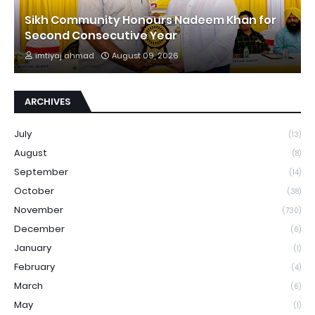
Sikh Community Honours Nadeem Khan for
Second Consecutive Year
imtiyaj ahmad
August 09, 2026
ARCHIVES
July
(13)
August
(8)
September
(14)
October
(38)
November
(730)
December
(6)
January
(1)
February
(4)
March
(6)
May
(1)