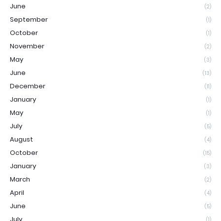
June
(2)
September
(1)
October
(1)
November
(2)
May
(3)
June
(13)
December
(11)
January
(1)
May
(1)
July
(5)
August
(4)
October
(15)
January
(3)
March
(2)
April
(4)
June
(5)
July
(1)