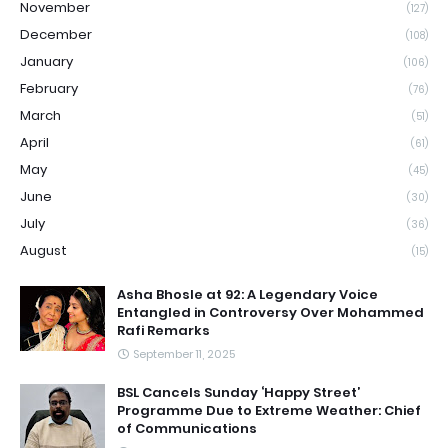
November
(127)
December
(108)
January
(106)
February
(76)
March
(51)
April
(61)
May
(45)
June
(30)
July
(36)
August
(15)
Asha Bhosle at 92: A Legendary Voice
Entangled in Controversy Over Mohammed
Rafi Remarks
September 11, 2025
BSL Cancels Sunday ‘Happy Street’
Programme Due to Extreme Weather: Chief
of Communications